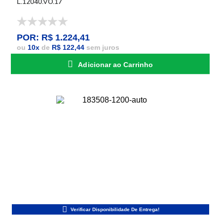
L.12040.VO.17
POR: R$ 1.224,41
ou
10
x
de
R$ 122,44
sem juros
Adicionar ao Carrinho