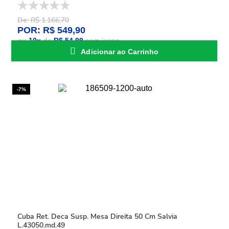
De: R$ 1.166,70
POR: R$ 549,90
ou
10
x
de
R$ 54,99
sem juros
Adicionar ao Carrinho
-7%
Cuba Ret. Deca Susp. Mesa Direita 50 Cm Salvia
L.43050.md.49