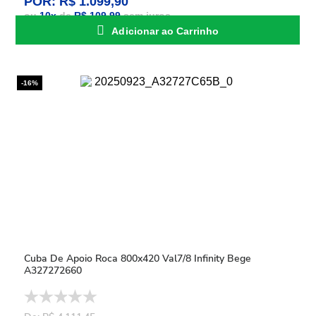
POR: R$ 1.099,90
ou
10
x
de
R$ 109,99
sem juros
Adicionar ao Carrinho
-16%
Cuba De Apoio Roca 800x420 Val7/8 Infinity Bege
A327272660