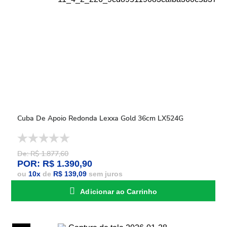
Cuba De Apoio Redonda Lexxa Gold 36cm LX524G
De: R$ 1.877,60
POR: R$ 1.390,90
ou
10
x
de
R$ 139,09
sem juros
Adicionar ao Carrinho