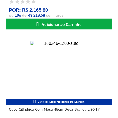
POR: R$ 2.165,80
ou
10
x
de
R$ 216,58
sem juros
Adicionar ao Carrinho
Cuba Cilíndrica Com Mesa 45cm Deca Branca L.90.17