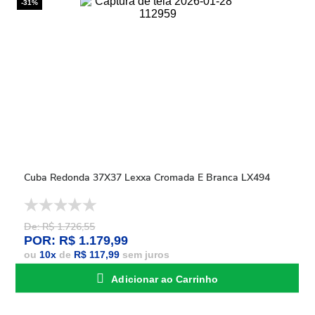
-31%
Cuba Redonda 37X37 Lexxa Cromada E Branca LX494
De: R$ 1.726,55
POR: R$ 1.179,99
ou
10
x
de
R$ 117,99
sem juros
Adicionar ao Carrinho