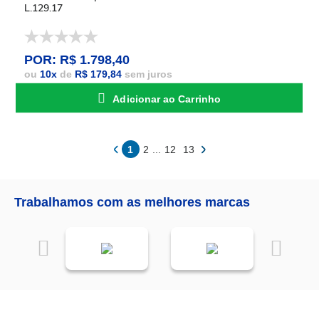
L.129.17
POR: R$ 1.798,40
ou
10
x
de
R$ 179,84
sem juros
Adicionar ao Carrinho
1
2
...
12
13
Trabalhamos com as melhores marcas