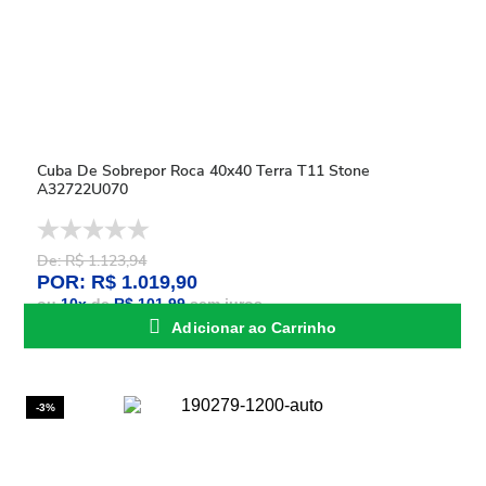
Cuba De Sobrepor Roca 40x40 Terra T11 Stone
A32722U070
De: R$ 1.123,94
POR: R$ 1.019,90
ou
10
x
de
R$ 101,99
sem juros
Adicionar ao Carrinho
-3%