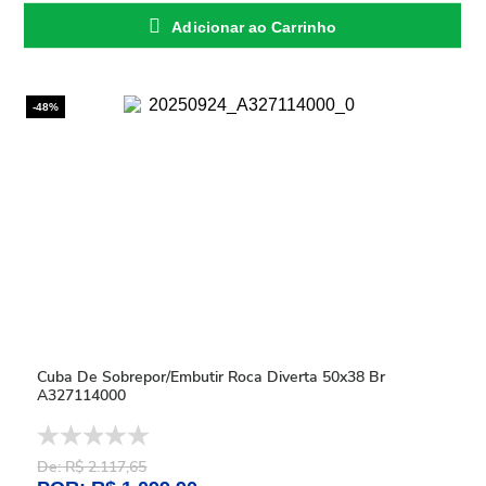
Adicionar ao Carrinho
-48%
Cuba De Sobrepor/Embutir Roca Diverta 50x38 Br
A327114000
De: R$ 2.117,65