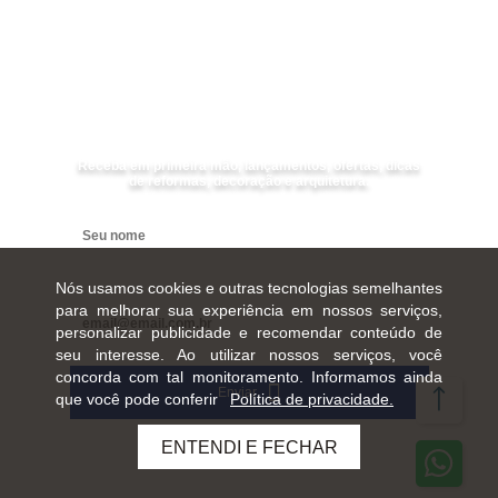
Receba as
NOVIDADES
da
Mundial Acabamentos
Receba em primeira mão, lançamentos, ofertas, dicas
de reformas, decoração e arquitetura.
Digite seu nome
Digite seu e-mail
Nós usamos cookies e outras tecnologias semelhantes
para melhorar sua experiência em nossos serviços,
personalizar publicidade e recomendar conteúdo de
seu interesse. Ao utilizar nossos serviços, você
concorda com tal monitoramento. Informamos ainda
Enviar
que você pode conferir
Política de privacidade.
ENTENDI E FECHAR