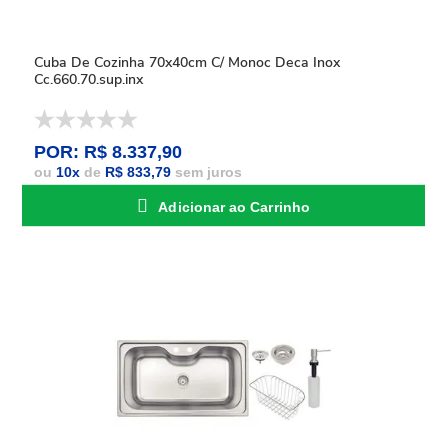
Cuba De Cozinha 70x40cm C/ Monoc Deca Inox
Cc.660.70.sup.inx
POR: R$ 8.337,90
ou
10
x
de
R$ 833,79
sem juros
Adicionar ao Carrinho