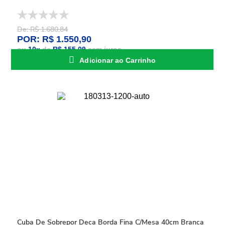
De: R$ 1.680,84
POR: R$ 1.550,90
ou
10
x
de
R$ 155,09
sem juros
Adicionar ao Carrinho
Cuba De Sobrepor Deca Borda Fina C/Mesa 40cm Branca