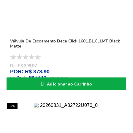
Válvula De Escoamento Deca Click 1601.BL.CLI.MT Black
Matte
De: R$ 399,97
POR: R$ 378,90
ou
7
x
de
R$ 54,12
sem juros
Adicionar ao Carrinho
-9%