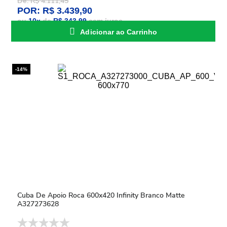
De: R$ 4.111,45
POR: R$ 3.439,90
ou
10
x
de
R$ 343,99
sem juros
Adicionar ao Carrinho
-14%
Cuba De Apoio Roca 600x420 Infinity Branco Matte
A327273628