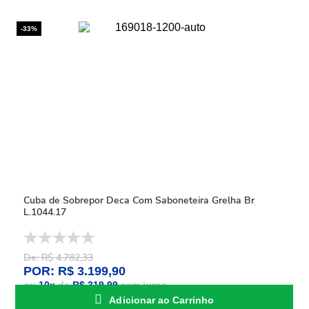
-33%
Cuba de Sobrepor Deca Com Saboneteira Grelha Br
L.1044.17
De: R$ 4.782,33
POR: R$ 3.199,90
ou
10
x
de
R$ 319,99
sem juros
Adicionar ao Carrinho