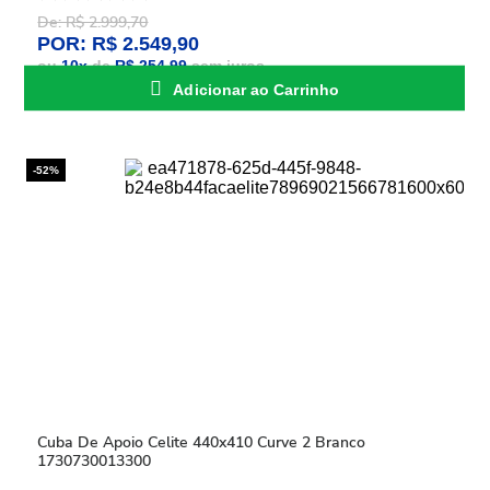
De: R$ 2.999,70
POR: R$ 2.549,90
ou
10
x
de
R$ 254,99
sem juros
Adicionar ao Carrinho
-52%
Cuba De Apoio Celite 440x410 Curve 2 Branco
1730730013300