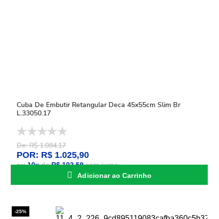
Cuba De Embutir Retangular Deca 45x55cm Slim Br
L.33050.17
De: R$ 1.084,17
POR: R$ 1.025,90
ou
10
x
de
R$ 102,59
sem juros
Adicionar ao Carrinho
-25%