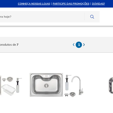
CONHEÇA NOSSAS LOJAS
PARTICIPE DAS PROMOÇÕES
DÚVIDAS?
ELE ATÉ 10X SEM JUROS
ATENDIMENTO P
rtão de crédito
Compre pelo whats
1
produtos de
7