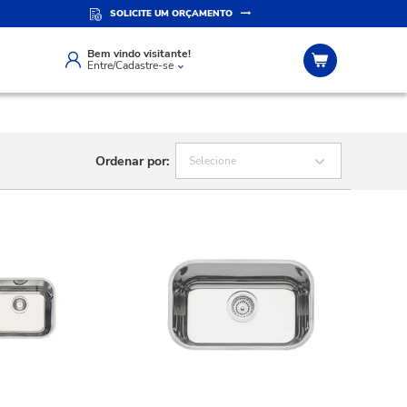
SOLICITE UM ORÇAMENTO
ERSONALIZADO
SITE SEGURO
app
Compra 100% segura
Bem vindo visitante!
Entre/Cadastre-se
Ordenar por:
Selecione