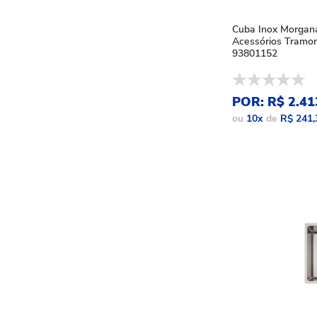
Cuba Inox Morgan
Acessórios Tramon
93801152
POR: R$ 2.41
ou
10
x
de
R$ 241,