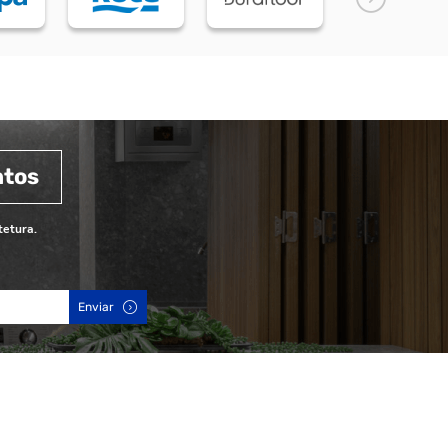
ntos
tetura.
Enviar