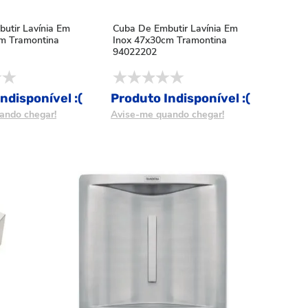
utir Lavínia Em
Cuba De Embutir Lavínia Em
m Tramontina
Inox 47x30cm Tramontina
94022202
ndisponível :(
Produto Indisponível :(
ando chegar!
Avise-me quando chegar!