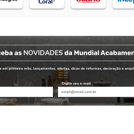
NOVIDADES
ceba as
da Mundial Acabame
 em primeira mão, lançamentos, ofertas, dicas de reformas, decoração e arqui
Digite seu e-mail