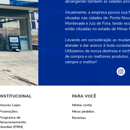
abrangendo também as cidades próxi
Atualmente, a empresa possui sua Ma
situadas nas cidades de: Ponte Nova
Monlevade e Juiz de Fora, tendo essa
estão situadas no estado de Minas G
Levando em consideração as mudanç
atender e dar acesso à toda socied
Utilizamos de nossa destreza e con
de compra e os melhores produtos, 
sempre o melhor!
INSTITUCIONAL
PARA VOCÊ
Nossas Lojas
Minha conta
Promoções
Meus pedidos
Programa de
Revistas
Relacionamento
Mundial (PRM)