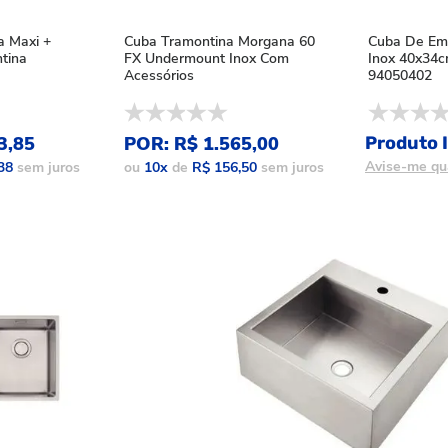
a Maxi +
Cuba Tramontina Morgana 60
Cuba De Emb
tina
FX Undermount Inox Com
Inox 40x34c
Acessórios
94050402
3,85
POR: R$ 1.565,00
Produto I
Avise-me qu
38
sem juros
ou
10
x
de
R$ 156,50
sem juros