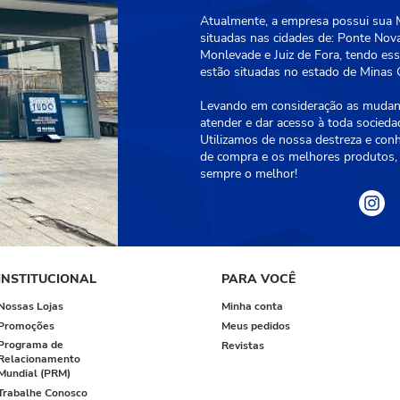
Atualmente, a empresa possui sua Ma
situadas nas cidades de: Ponte Nova
Monlevade e Juiz de Fora, tendo essa
estão situadas no estado de Minas G
Levando em consideração as mudanç
atender e dar acesso à toda socied
Utilizamos de nossa destreza e con
de compra e os melhores produtos, 
sempre o melhor!
INSTITUCIONAL
PARA VOCÊ
Nossas Lojas
Minha conta
Promoções
Meus pedidos
Programa de
Revistas
Relacionamento
Mundial (PRM)
Trabalhe Conosco