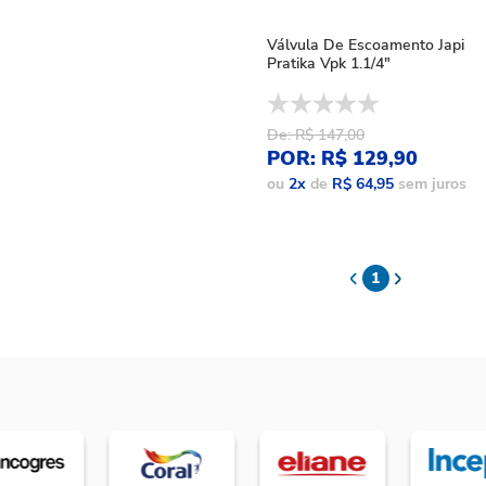
Válvula De Escoamento Japi
Pratika Vpk 1.1/4"
De: R$ 147,00
POR: R$ 129,90
ou
2
x
de
R$ 64,95
sem juros
1