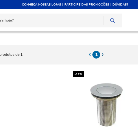
CONHEÇA NOSSAS LOJAS
PARTICIPE DAS PROMOÇÕES
DÚVIDAS?
ELE ATÉ 10X SEM JUROS
ATENDIMENTO P
rtão de crédito
Compre pelo whats
1
produtos de
1
-11%