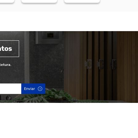
ntos
tetura.
Enviar