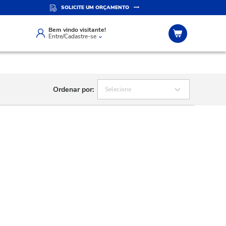
SOLICITE UM ORÇAMENTO
ERSONALIZADO
SITE SEGURO
app
Compra 100% segura
Bem vindo visitante!
Entre/Cadastre-se
Ordenar por:
Selecione