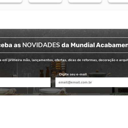
NOVIDADES
ceba as
da Mundial Acabame
 em primeira mão, lançamentos, ofertas, dicas de reformas, decoração e arqui
Digite seu e-mail