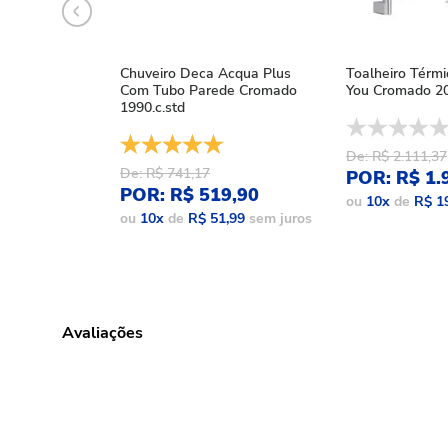
Chuveiro Deca Acqua Plus
Toalheiro Térm
Com Tubo Parede Cromado
You Cromado 20
1990.c.std
De: R$ 2.111,37
De: R$ 741,17
POR: R$ 1.
POR: R$ 519,90
ou
10
x
de
R$ 1
ou
10
x
de
R$ 51,99
sem juros
Avaliações