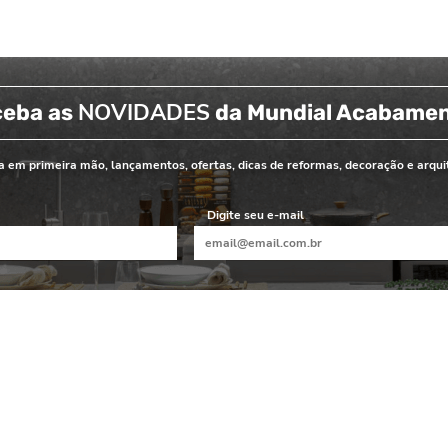
NOVIDADES
ceba as
da Mundial Acabame
 em primeira mão, lançamentos, ofertas, dicas de reformas, decoração e arqui
Digite seu e-mail