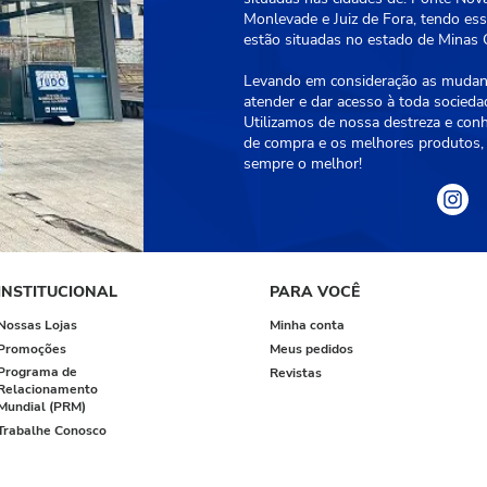
Monlevade e Juiz de Fora, tendo essa
estão situadas no estado de Minas G
Levando em consideração as mudanç
atender e dar acesso à toda socied
Utilizamos de nossa destreza e con
de compra e os melhores produtos, 
sempre o melhor!
INSTITUCIONAL
PARA VOCÊ
Nossas Lojas
Minha conta
Promoções
Meus pedidos
Programa de
Revistas
Relacionamento
Mundial (PRM)
Trabalhe Conosco