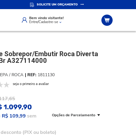
SOLICITE UM ORÇAMENTO
IZADO
ATENDIMENTO PERSONALIZADO
Compre pelo whatsapp
Bem vindo visitante!
Entre/Cadastre-se
e Sobrepor/Embutir Roca Diverta
Br A327114000
CEPA / ROCA
1811130
seja o primeiro a avaliar
117,65
$ 1.099,90
e
R$ 109,99
sem
Opções de Parcelamento
desconto (PIX ou boleto)