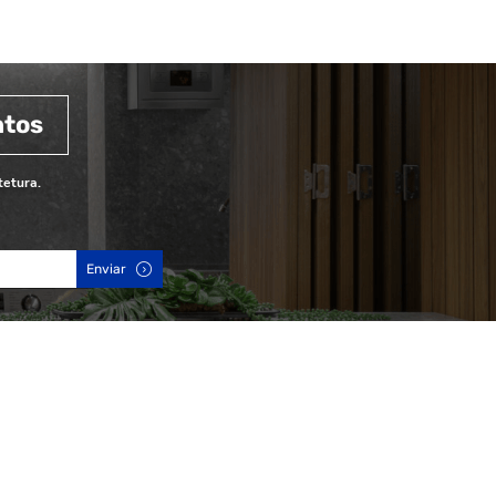
ntos
tetura.
Enviar