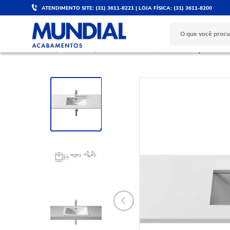
ATENDIMENTO SITE: (31) 3611-8221 | LOJA FÍSICA: (31) 3611-8200
DESCONTO DE 5%
PARCELE 
Válido para PIX e boleto
No cartão d
BANHEIRO
Cubas de Banheiro
Cuba de Sobrepor e Embut