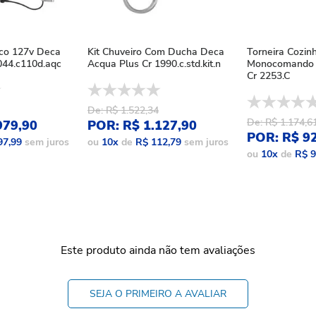
ico 127v Deca
Kit Chuveiro Com Ducha Deca
Torneira Cozin
44.c110d.aqc
Acqua Plus Cr 1990.c.std.kit.n
Monocomando 
Cr 2253.C
De: R$ 1.522,34
De: R$ 1.174,6
979,90
POR: R$ 1.127,90
POR: R$ 9
97,99
sem juros
ou
10
x
de
R$ 112,79
sem juros
ou
10
x
de
R$ 9
Este produto ainda não tem avaliações
SEJA O PRIMEIRO A AVALIAR