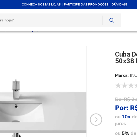
CONHEÇA NOSSAS LOJAS
PARTICIPE DAS PROMOÇÕES
DÚVIDAS?
ATÉ 10X SEM JUROS
ATENDIMENTO PERSONAL
e crédito
Compre pelo whatsapp
ir
Cuba De Sobrepor/Embutir Roca Diverta 50x38 Br A327114000
Cuba D
50x38 
IN
De:
R$ 2.
Por:
R
ou
10x
d
juros
ou
5%
de 