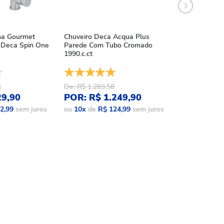
ha Gourmet
Chuveiro Deca Acqua Plus
Chuveiro Deca
Deca Spin One
Parede Com Tubo Cromado
Acqua Plus Bl
1990.c.ct
1990.bl.std.mt
1
De: R$ 1.283,58
De: R$ 1.086,
29,90
POR: R$ 1.249,90
POR: R$ 9
2,99
sem juros
ou
10
x
de
R$ 124,99
sem juros
ou
10
x
de
R$ 