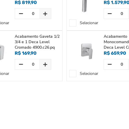
R$ 819,90
R$ 1.579,9
cionar
Selecionar
Acabamento Gaveta 1/2
Acabamento
3/4 e 1 Deca Level
Monocomando
Cromado 4900.c26.pq
Deca Level C
4993.c26.chu
R$ 169,90
R$ 659,90
cionar
Selecionar