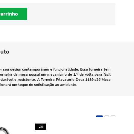
carrinho
duto
or seu design contemporâneo e funcionalidade. Essa torneira tem
torneira de mesa possui um mecanismo de 1/4 de volta para fácil
 durável e resistente. A Torneira P/lavatório Deca 1189.c26 Mesa
cionará um toque de sofisticação ao ambiente.
-2%
-10%