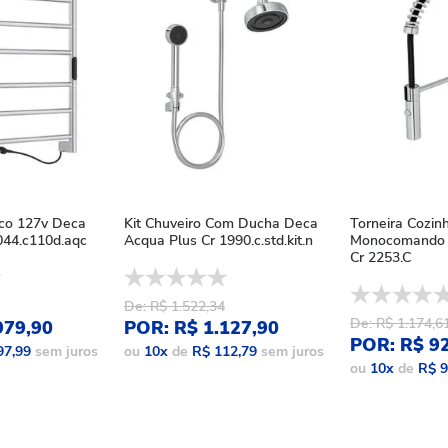
ico 127v Deca
Kit Chuveiro Com Ducha Deca
Torneira Cozin
44.c110d.aqc
Acqua Plus Cr 1990.c.std.kit.n
Monocomando 
Cr 2253.C
De: R$ 1.522,34
De: R$ 1.174,6
979,90
POR: R$ 1.127,90
POR: R$ 9
97,99
sem juros
ou
10
x
de
R$ 112,79
sem juros
ou
10
x
de
R$ 9