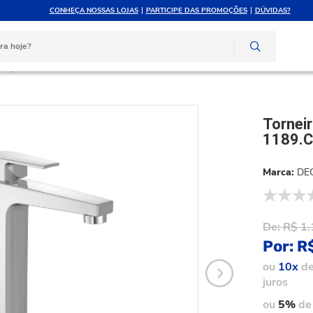
CONHEÇA NOSSAS LOJAS
PARTICIPE DAS PROMOÇÕES
DÚVIDAS?
ATÉ 10X SEM JUROS
ATENDIMENTO PERSONAL
e crédito
Compre pelo whatsapp
iro
Torneira Lavatorio Deca Level Cromada 1189.C26
Tornei
1189.
DE
De:
R$ 1.
Por:
R
ou
10x
d
juros
ou
5%
de 