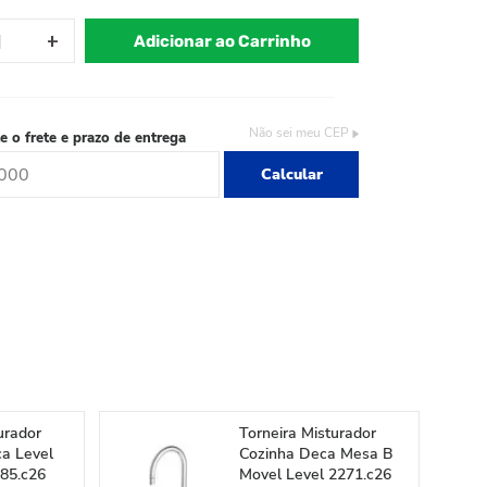
Adicionar ao Carrinho
Não sei meu CEP
e o frete e prazo de entrega
Calcular
urador
Torneira Misturador
ca Level
Cozinha Deca Mesa B
885.c26
Movel Level 2271.c26