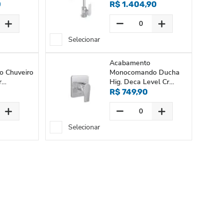
0
R$ 1.404,90
Selecionar
Acabamento
 Chuveiro
Monocomando Ducha
r
Hig. Deca Level Cr
4993.c26.act
R$ 749,90
Selecionar