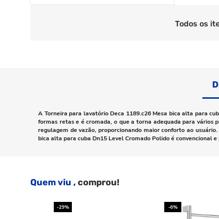
Todos os it
D
A Torneira para lavatório Deca 1189.c26 Mesa bica alta para cu
formas retas e é cromada, o que a torna adequada para vários p
regulagem de vazão, proporcionando maior conforto ao usuário. É
bica alta para cuba Dn15 Level Cromado Polido é convencional e 
Quem viu ,
comprou!
-29%
-6%