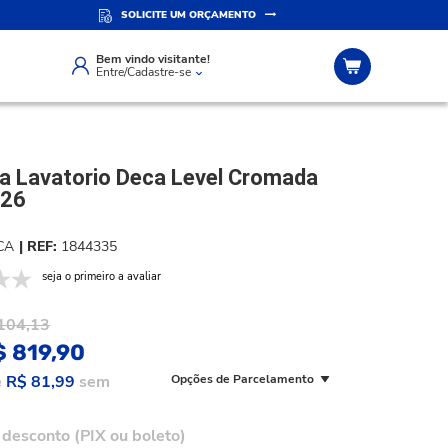
SOLICITE UM ORÇAMENTO
IZADO
ATENDIMENTO PERSONALIZADO
Compre pelo whatsapp
Bem vindo visitante!
Entre/Cadastre-se
ra Lavatorio Deca Level Cromada
C26
CA
1844335
seja o primeiro a avaliar
104,13
$ 819,90
e
R$ 81,99
sem
Opções de Parcelamento
desconto (PIX ou boleto)