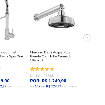
ha Gourmet
Chuveiro Deca Acqua Plus
Chuveiro Deca
Deca Spin One
Parede Com Tubo Cromado
Acqua Plus Bl
1990.c.ct
1990.bl.std.mt
1
De: R$ 1.283,58
De: R$ 1.086,
29,90
POR: R$ 1.249,90
POR: R$ 9
2,99
sem juros
ou
10
x
de
R$ 124,99
sem juros
ou
10
x
de
R$ 