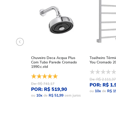
Chuveiro Deca Acqua Plus
Toalheiro Térm
Com Tubo Parede Cromado
You Cromado 20
1990.c.std
De: R$ 2.111,37
De: R$ 741,17
POR: R$ 1.
POR: R$ 519,90
ou
10
x
de
R$ 1
ou
10
x
de
R$ 51,99
sem juros