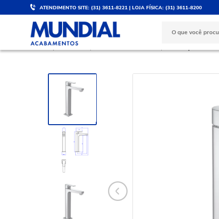
ATENDIMENTO SITE: (31) 3611-8221 | LOJA FÍSICA: (31) 3611-8200
DESCONTO DE 5%
PARCELE 
Válido para PIX e boleto
No cartão d
BANHEIRO
Torneiras e Misturadores
Torneira para Banhe