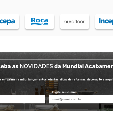
NOVIDADES
ceba as
da Mundial Acabame
 em primeira mão, lançamentos, ofertas, dicas de reformas, decoração e arqui
Digite seu e-mail