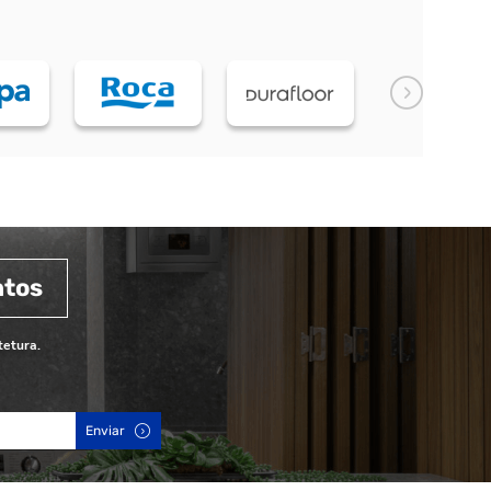
ntos
tetura.
Enviar