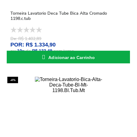
Torneira Lavatorio Deca Tube Bica Alta Cromado
1198.c.tub
De: R$ 1.402,89
POR: R$ 1.334,90
ou
10
x
de
R$ 133,49
sem juros
Adicionar ao Carrinho
-4%