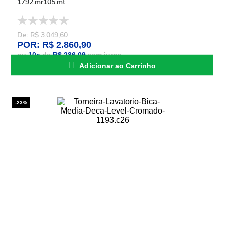
1792.mr105.mt
De: R$ 3.049,60
POR: R$ 2.860,90
ou
10
x
de
R$ 286,09
sem juros
Adicionar ao Carrinho
-23%