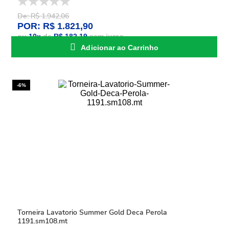
De: R$ 1.942,06
POR: R$ 1.821,90
ou
10
x
de
R$ 182,19
sem juros
Adicionar ao Carrinho
-6%
Torneira Lavatorio Summer Gold Deca Perola
1191.sm108.mt