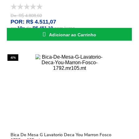
De: R$ 4.808,60
POR: R$ 4.511,07
ou
10
x
de
R$ 451,10
sem juros
Adicionar ao Carrinho
-6%
Bica De Mesa G Lavatorio Deca You Marron Fosco