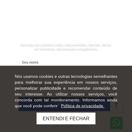
Receba as
NOVIDADES
da
Mundial Acabamentos
Receba em primeira mão, lançamentos, ofertas, dicas
de reformas, decoração e arquitetura.
Digite seu nome
Digite seu e-mail
Nós usamos cookies e outras tecnologias semelhantes
para melhorar sua experiência em nossos serviços,
personalizar publicidade e recomendar conteúdo de
seu interesse. Ao utilizar nossos serviços, você
concorda com tal monitoramento. Informamos ainda
Enviar
que você pode conferir
Política de privacidade.
ENTENDI E FECHAR