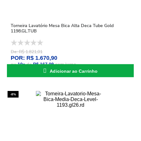
Torneira Lavatório Mesa Bica Alta Deca Tube Gold
1198.GL.TUB
De: R$ 1.821,01
POR: R$ 1.670,90
ou
10
x
de
R$ 167,09
sem juros
Adicionar ao Carrinho
-8%