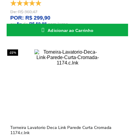
De: R$ 360,47
POR: R$ 299,90
ou
5
x
de
R$ 59,98
sem juros
Adicionar ao Carrinho
-22%
Torneira Lavatorio Deca Link Parede Curta Cromada
1174.c.lnk