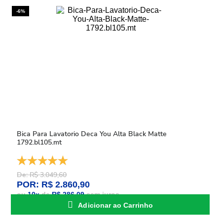
-6%
Bica Para Lavatorio Deca You Alta Black Matte
1792.bl105.mt
De: R$ 3.049,60
POR: R$ 2.860,90
ou
10
x
de
R$ 286,09
sem juros
Adicionar ao Carrinho