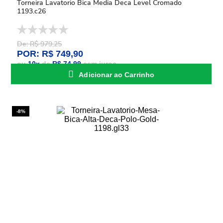
Torneira Lavatorio Bica Media Deca Level Cromado
1193.c26
De: R$ 979,25
POR: R$ 749,90
ou
10
x
de
R$ 74,99
sem juros
Adicionar ao Carrinho
-8%