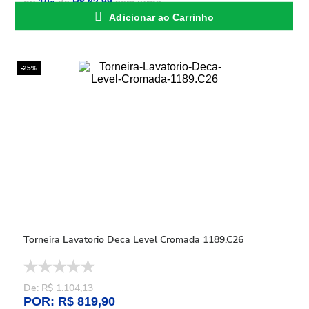
ou
10
x
de
R$ 62,99
sem juros
Adicionar ao Carrinho
-25%
Torneira Lavatorio Deca Level Cromada 1189.C26
De: R$ 1.104,13
POR: R$ 819,90