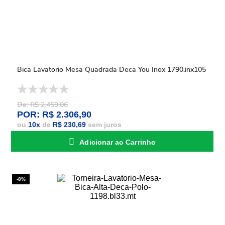
Bica Lavatorio Mesa Quadrada Deca You Inox 1790.inx105
De: R$ 2.459,06
POR: R$ 2.306,90
ou
10
x
de
R$ 230,69
sem juros
Adicionar ao Carrinho
-8%