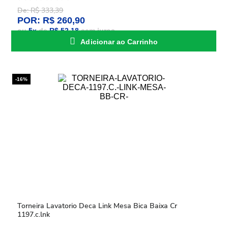
De: R$ 333,39
POR: R$ 260,90
ou
5
x
de
R$ 52,18
sem juros
Adicionar ao Carrinho
-16%
Torneira Lavatorio Deca Link Mesa Bica Baixa Cr
1197.c.lnk