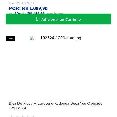
De: R$ 4.276,56
POR: R$ 1.699,90
ou
10
x
de
R$ 169,99
sem juros
Adicionar ao Carrinho
-6%
Bica De Mesa M Lavatório Redonda Deca You Cromado
1791.c104