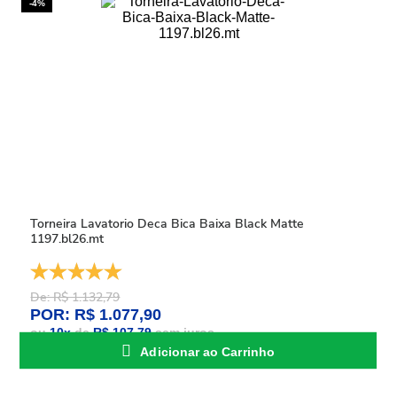
-4%
Torneira Lavatorio Deca Bica Baixa Black Matte
1197.bl26.mt
De: R$ 1.132,79
POR: R$ 1.077,90
ou
10
x
de
R$ 107,79
sem juros
Adicionar ao Carrinho