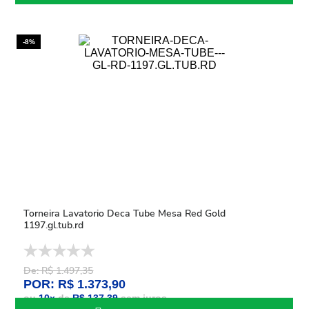
-8%
Torneira Lavatorio Deca Tube Mesa Red Gold
1197.gl.tub.rd
De: R$ 1.497,35
POR: R$ 1.373,90
ou
10
x
de
R$ 137,39
sem juros