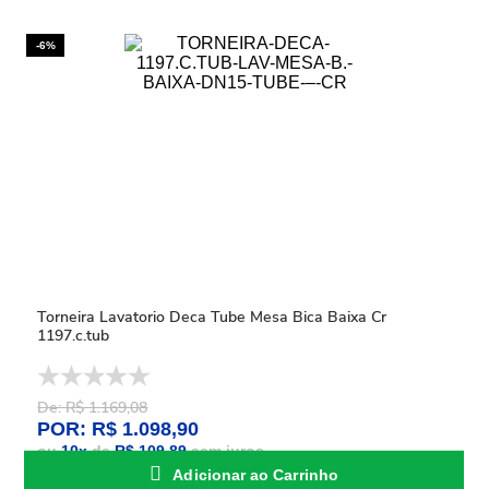
-6%
Torneira Lavatorio Deca Tube Mesa Bica Baixa Cr
1197.c.tub
De: R$ 1.169,08
POR: R$ 1.098,90
ou
10
x
de
R$ 109,89
sem juros
Adicionar ao Carrinho