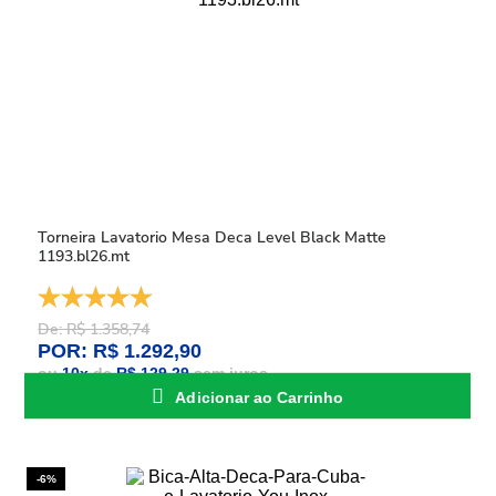
Torneira Lavatorio Mesa Deca Level Black Matte
1193.bl26.mt
De: R$ 1.358,74
POR: R$ 1.292,90
ou
10
x
de
R$ 129,29
sem juros
Adicionar ao Carrinho
-6%