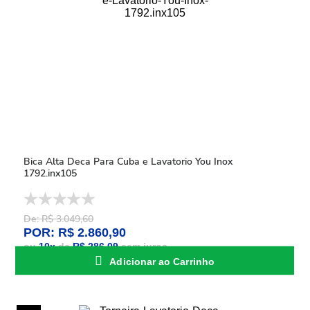
Bica Alta Deca Para Cuba e Lavatorio You Inox
1792.inx105
De: R$ 3.049,60
POR: R$ 2.860,90
ou
10
x
de
R$ 286,09
sem juros
Adicionar ao Carrinho