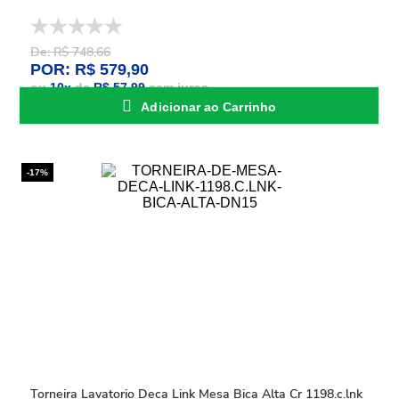
De: R$ 748,66
POR: R$ 579,90
ou
10
x
de
R$ 57,99
sem juros
Adicionar ao Carrinho
-17%
Torneira Lavatorio Deca Link Mesa Bica Alta Cr 1198.c.lnk