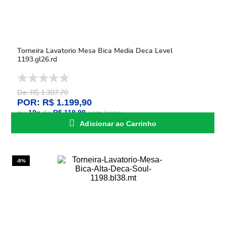
Torneira Lavatorio Mesa Bica Media Deca Level
1193.gl26.rd
De: R$ 1.307,70
POR: R$ 1.199,90
ou
10
x
de
R$ 119,99
sem juros
Adicionar ao Carrinho
-8%