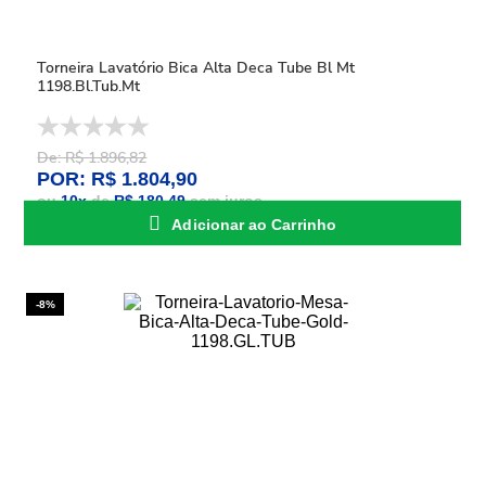
Torneira Lavatório Bica Alta Deca Tube Bl Mt
1198.Bl.Tub.Mt
De: R$ 1.896,82
POR: R$ 1.804,90
ou
10
x
de
R$ 180,49
sem juros
Adicionar ao Carrinho
-8%