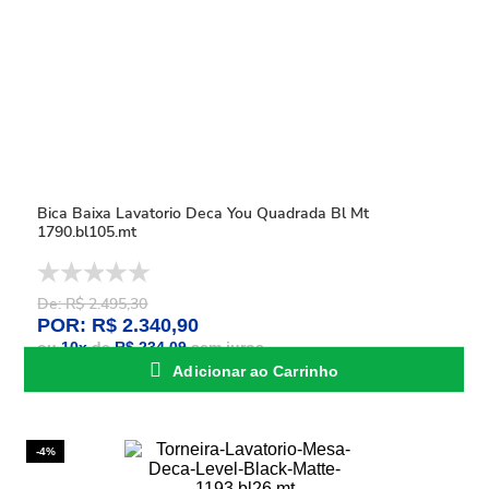
Bica Baixa Lavatorio Deca You Quadrada Bl Mt
1790.bl105.mt
De: R$ 2.495,30
POR: R$ 2.340,90
ou
10
x
de
R$ 234,09
sem juros
Adicionar ao Carrinho
-4%