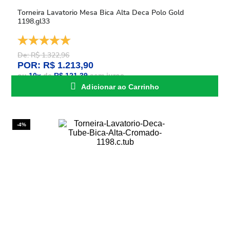
Torneira Lavatorio Mesa Bica Alta Deca Polo Gold
1198.gl33
De: R$ 1.322,96
POR: R$ 1.213,90
ou
10
x
de
R$ 121,39
sem juros
Adicionar ao Carrinho
-4%