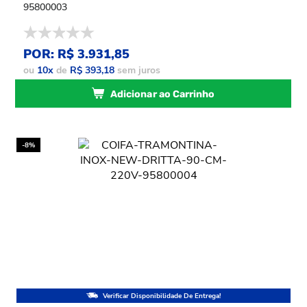
95800003
POR: R$ 3.931,85
ou
10
x
de
R$ 393,18
sem juros
Adicionar ao Carrinho
-8%