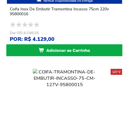
Coifa Inox De Embutir Tramontina Incasso 75cm 220v
95800016
De: R$ 4.748,35
POR: R$ 4.129,00
ou
10
x
de
R$ 412,90
sem juros
Adicionar ao Carrinho