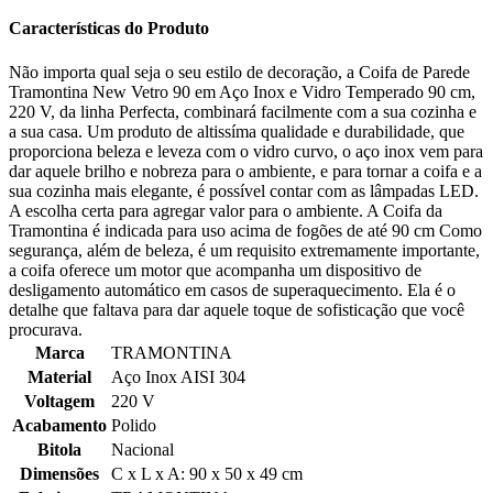
Características do Produto
Não importa qual seja o seu estilo de decoração, a Coifa de Parede
Tramontina New Vetro 90 em Aço Inox e Vidro Temperado 90 cm,
220 V, da linha Perfecta, combinará facilmente com a sua cozinha e
a sua casa. Um produto de altissíma qualidade e durabilidade, que
proporciona beleza e leveza com o vidro curvo, o aço inox vem para
dar aquele brilho e nobreza para o ambiente, e para tornar a coifa e a
sua cozinha mais elegante, é possível contar com as lâmpadas LED.
A escolha certa para agregar valor para o ambiente. A Coifa da
Tramontina é indicada para uso acima de fogões de até 90 cm Como
segurança, além de beleza, é um requisito extremamente importante,
a coifa oferece um motor que acompanha um dispositivo de
desligamento automático em casos de superaquecimento. Ela é o
detalhe que faltava para dar aquele toque de sofisticação que você
procurava.
Marca
TRAMONTINA
Material
Aço Inox AISI 304
Voltagem
220 V
Acabamento
Polido
Bitola
Nacional
Dimensões
C x L x A: 90 x 50 x 49 cm