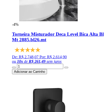
-4%
Torneira Misturador Deca Level Bica Alta Bl
Mt 2885.bl26.mt
De: R$ 2.748,07
Por: R$ 2.614,90
ou
10
x
de
R$ 261,49
sem juros
Adicionar ao Carrinho