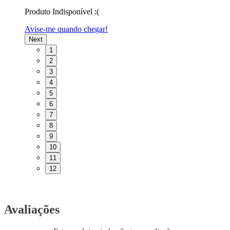
Produto Indisponível :(
Avise-me quando chegar!
Next
1
2
3
4
5
6
7
8
9
10
11
12
Avaliações