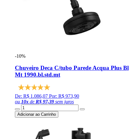
-10%
Chuveiro Deca C/tubo Parede Acqua Plus Bl
Mt 1990.bl.std.mt
De: R$ 1.086,07
Por: R$ 973,90
ou
10
x
de
R$ 97,39
sem juros
Adicionar ao Carrinho