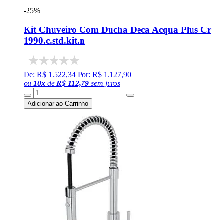
-25%
Kit Chuveiro Com Ducha Deca Acqua Plus Cr
1990.c.std.kit.n
De: R$ 1.522,34
Por: R$ 1.127,90
ou
10
x
de
R$ 112,79
sem juros
Adicionar ao Carrinho