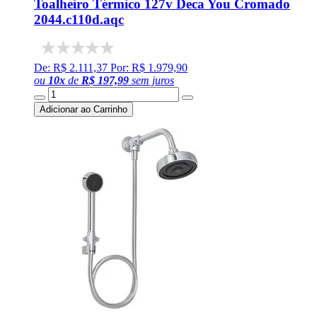
Toalheiro Térmico 127v Deca You Cromado
2044.c110d.aqc
De: R$ 2.111,37
Por: R$ 1.979,90
ou
10
x
de
R$ 197,99
sem juros
Adicionar ao Carrinho