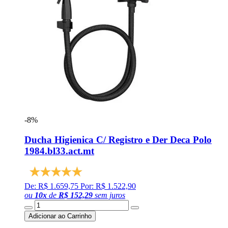
-8%
Ducha Higienica C/ Registro e Der Deca Polo
1984.bl33.act.mt
De: R$ 1.659,75
Por: R$ 1.522,90
ou
10
x
de
R$ 152,29
sem juros
Adicionar ao Carrinho