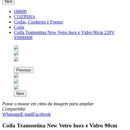
Next
t38690
COZINHA
Coifas, Cooktops e Fornos
Coifa
Coifa Tramontina New Vetro Inox e Vidro 90cm 220V
95800008
Previous
Next
Passe o mouse em cima da imagem para ampliar
Compartilhe
Whatsapp
E-mail
Facebook
Coifa Tramontina New Vetro Inox e Vidro 90cm