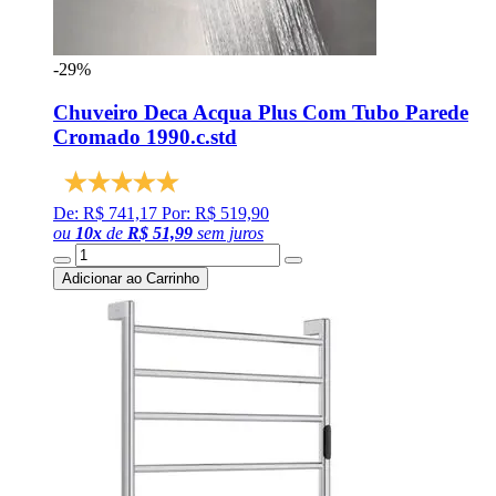
-29%
Chuveiro Deca Acqua Plus Com Tubo Parede
Cromado 1990.c.std
De: R$ 741,17
Por: R$ 519,90
ou
10
x
de
R$ 51,99
sem juros
Adicionar ao Carrinho