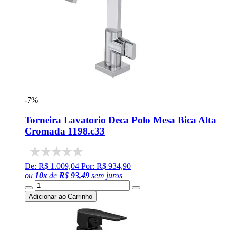
-7%
Torneira Lavatorio Deca Polo Mesa Bica Alta
Cromada 1198.c33
De: R$ 1.009,04
Por: R$ 934,90
ou
10
x
de
R$ 93,49
sem juros
Adicionar ao Carrinho