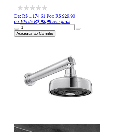
De: R$ 1.174,61
Por: R$ 929,90
ou
10
x
de
R$ 92,99
sem juros
Adicionar ao Carrinho