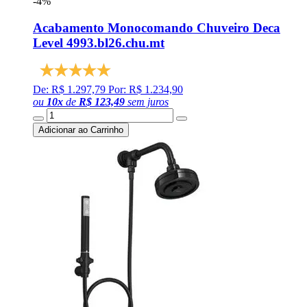
-4%
Acabamento Monocomando Chuveiro Deca
Level 4993.bl26.chu.mt
De: R$ 1.297,79
Por: R$ 1.234,90
ou
10
x
de
R$ 123,49
sem juros
Adicionar ao Carrinho