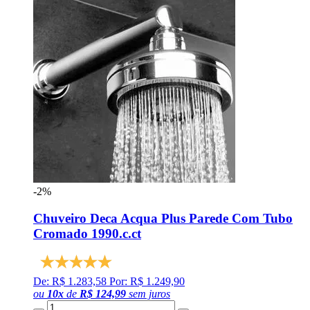
-2%
Chuveiro Deca Acqua Plus Parede Com Tubo
Cromado 1990.c.ct
De: R$ 1.283,58
Por: R$ 1.249,90
ou
10
x
de
R$ 124,99
sem juros