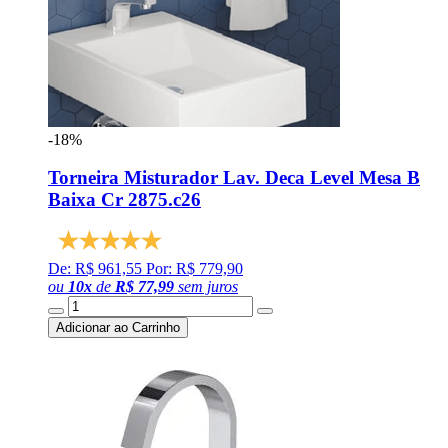
-18%
Torneira Misturador Lav. Deca Level Mesa B
Baixa Cr 2875.c26
De: R$ 961,55
Por: R$ 779,90
ou
10
x
de
R$ 77,99
sem juros
Adicionar ao Carrinho