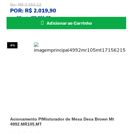
De: R$ 2.153,12
POR: R$ 2.019,90
ou
10
x
de
R$ 201,99
sem juros
Adicionar ao Carrinho
-6%
Acionamento P/Misturador de Mesa Deca Brown Mt
4992.MR105.MT