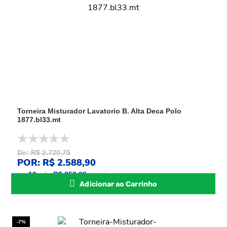
Torneira Misturador Lavatorio B. Alta Deca Polo
1877.bl33.mt
De: R$ 2.720,75
POR: R$ 2.588,90
ou
10
x
de
R$ 258,89
sem juros
Adicionar ao Carrinho
-7%