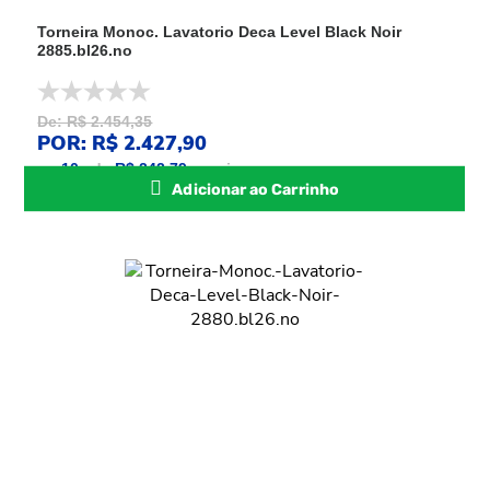
Torneira Monoc. Lavatorio Deca Level Black Noir
2885.bl26.no
De: R$ 2.454,35
POR: R$ 2.427,90
ou
10
x
de
R$ 242,79
sem juros
Adicionar ao Carrinho