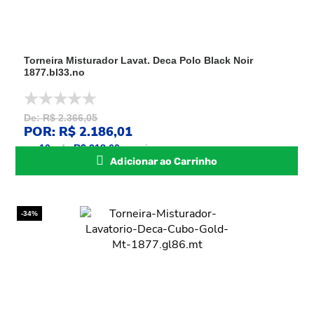
Torneira Misturador Lavat. Deca Polo Black Noir
1877.bl33.no
De: R$ 2.366,05
POR: R$ 2.186,01
ou
10
x
de
R$ 218,60
sem juros
Adicionar ao Carrinho
-34%