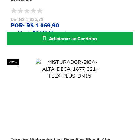
De: R$ 1.935,79
POR: R$ 1.069,90
ou
10
x
de
R$ 106,99
sem juros
Adicionar ao Carrinho
-22%
Torneira Misturador Lav. Deca Flex Plus B. Alta