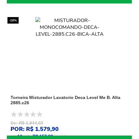
-18%
Torneira Misturador Lavatorio Deca Level Me B. Alta
2885.c26
De: R$ 1.944,03
POR: R$ 1.579,90
ou
10
x
de
R$ 157,99
sem juros