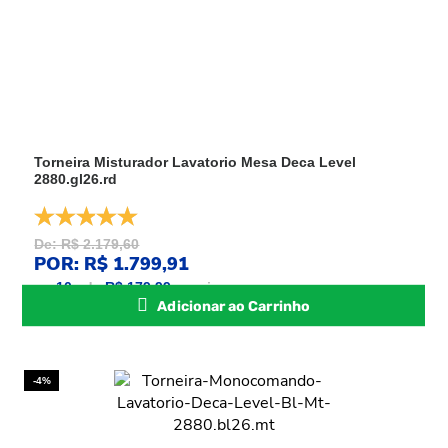
Torneira Misturador Lavatorio Mesa Deca Level
2880.gl26.rd
De: R$ 2.179,60
POR: R$ 1.799,91
ou
10
x
de
R$ 179,99
sem juros
Adicionar ao Carrinho
-4%