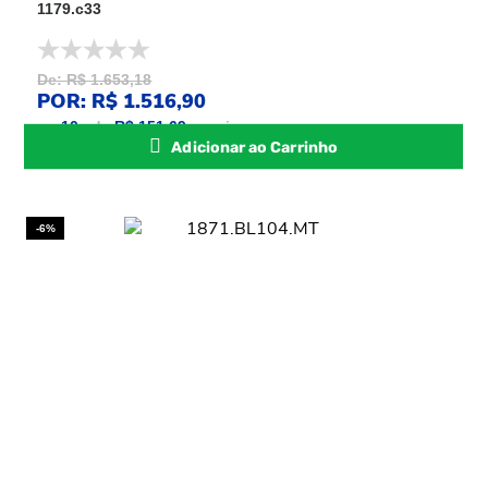
1179.c33
De: R$ 1.653,18
POR: R$ 1.516,90
ou
10
x
de
R$ 151,69
sem juros
Adicionar ao Carrinho
-6%