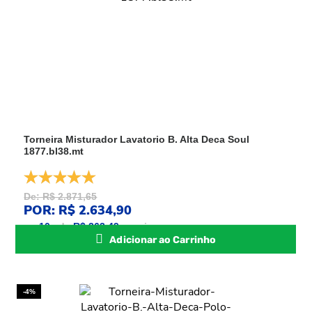
Torneira Misturador Lavatorio B. Alta Deca Soul
1877.bl38.mt
De: R$ 2.871,65
POR: R$ 2.634,90
ou
10
x
de
R$ 263,49
sem juros
Adicionar ao Carrinho
-4%