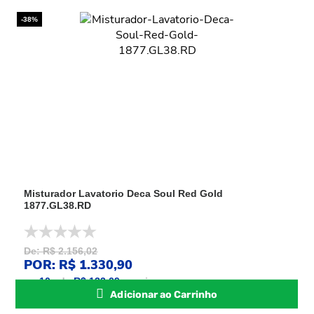
-38%
Misturador Lavatorio Deca Soul Red Gold
1877.GL38.RD
De: R$ 2.156,02
POR: R$ 1.330,90
ou
10
x
de
R$ 133,09
sem juros
Adicionar ao Carrinho