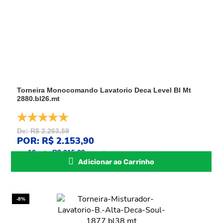
Torneira Monocomando Lavatorio Deca Level Bl Mt
2880.bl26.mt
De: R$ 2.263,59
POR: R$ 2.153,90
ou
10
x
de
R$ 215,39
sem juros
Adicionar ao Carrinho
-8%