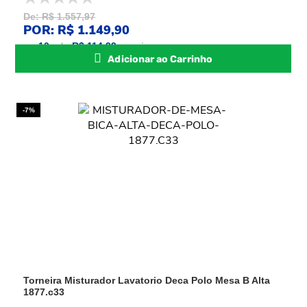
De: R$ 1.557,97
POR: R$ 1.149,90
ou
10
x
de
R$ 114,99
sem juros
Adicionar ao Carrinho
-7%
Torneira Misturador Lavatorio Deca Polo Mesa B Alta
1877.c33