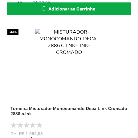
ou
10
x
de
R$ 77,99
sem juros
Adicionar ao Carrinho
-33%
Torneira Misturador Monocomando Deca Link Cromado
2886.c.lnk
De: R$ 1.954,03