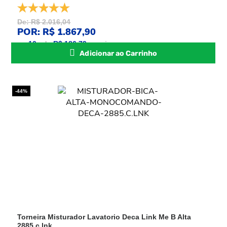
De: R$ 2.016,04
POR: R$ 1.867,90
ou
10
x
de
R$ 186,79
sem juros
Adicionar ao Carrinho
-44%
Torneira Misturador Lavatorio Deca Link Me B Alta
2885.c.lnk