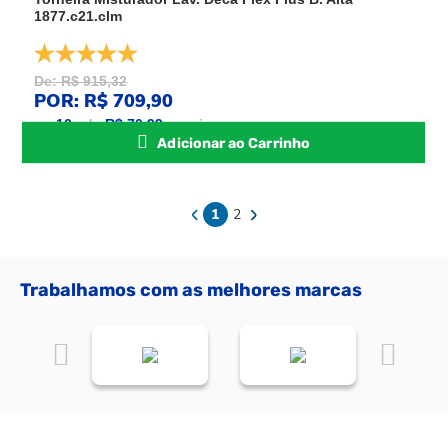
1877.c21.clm
De: R$ 915,32
POR: R$ 709,90
ou
10
x
de
R$ 70,99
sem juros
Adicionar ao Carrinho
1
2
Trabalhamos com as melhores marcas