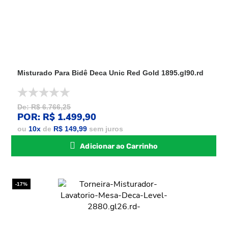
Misturado Para Bidê Deca Unic Red Gold 1895.gl90.rd
De: R$ 6.766,25
POR: R$ 1.499,90
ou
10
x
de
R$ 149,99
sem juros
Adicionar ao Carrinho
-17%