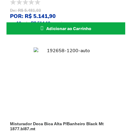
De: R$ 5.481,03
POR: R$ 5.141,90
ou
10
x
de
R$ 514,19
sem juros
Adicionar ao Carrinho
Misturador Deca Bica Alta P/Banheiro Black Mt
1877.bl87.mt