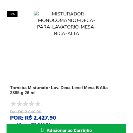
-8%
Torneira Misturador Lav. Deca Level Mesa B Alta
2885.gl26.rd
De: R$ 2.646,06
POR: R$ 2.427,90
ou
10
x
de
R$ 242,79
sem juros
Adicionar ao Carrinho