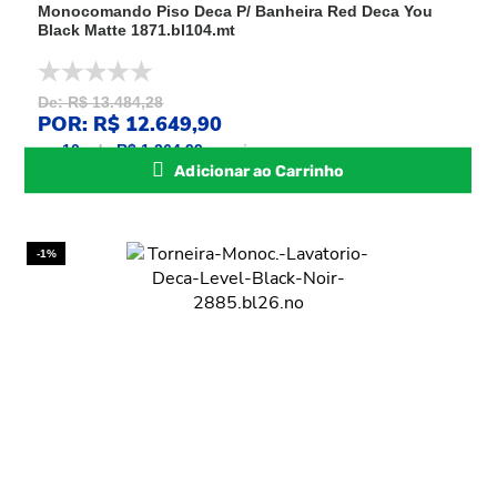
Monocomando Piso Deca P/ Banheira Red Deca You
Black Matte 1871.bl104.mt
De: R$ 13.484,28
POR: R$ 12.649,90
ou
10
x
de
R$ 1.264,99
sem juros
Adicionar ao Carrinho
-1%