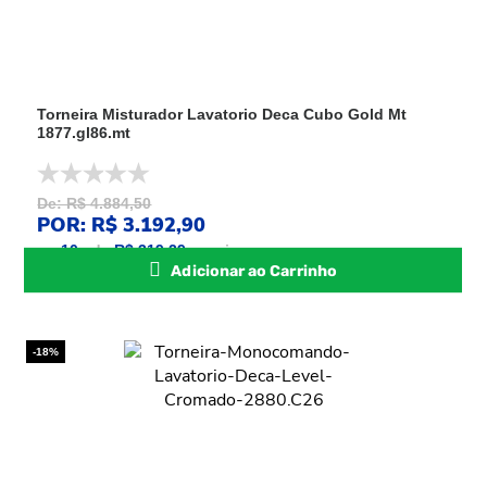
Torneira Misturador Lavatorio Deca Cubo Gold Mt
1877.gl86.mt
De: R$ 4.884,50
POR: R$ 3.192,90
ou
10
x
de
R$ 319,29
sem juros
Adicionar ao Carrinho
-18%