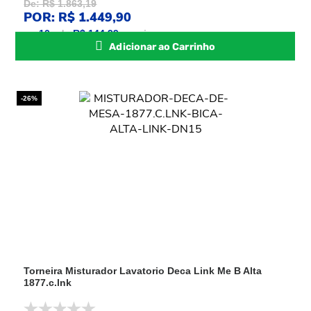
De: R$ 1.863,19
POR: R$ 1.449,90
ou
10
x
de
R$ 144,99
sem juros
Adicionar ao Carrinho
-26%
Torneira Misturador Lavatorio Deca Link Me B Alta
1877.c.lnk