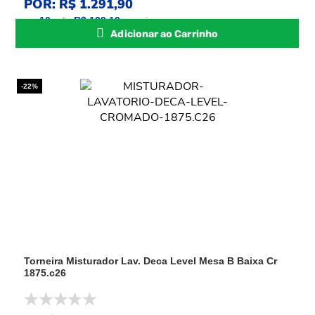
POR: R$ 1.291,90
ou
10
x
de
R$ 129,19
sem juros
Adicionar ao Carrinho
-22%
Torneira Misturador Lav. Deca Level Mesa B Baixa Cr
1875.c26