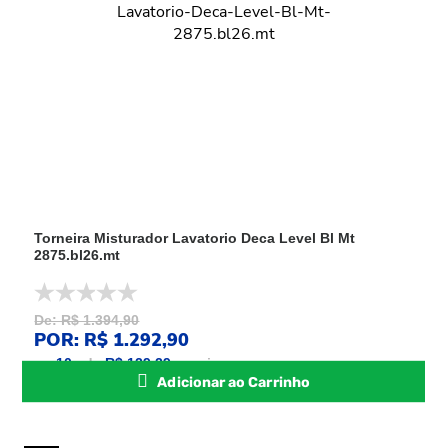
Torneira Misturador Lavatorio Deca Level Bl Mt
2875.bl26.mt
De: R$ 1.394,90
POR: R$ 1.292,90
ou
10
x
de
R$ 129,29
sem juros
Adicionar ao Carrinho