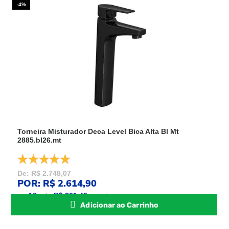
-4%
Torneira Misturador Deca Level Bica Alta Bl Mt
2885.bl26.mt
De: R$ 2.748,07
POR: R$ 2.614,90
ou
10
x
de
R$ 261,49
sem juros
Adicionar ao Carrinho