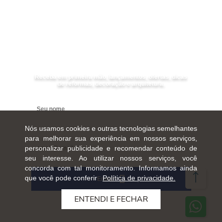
Receba as
NOVIDADES
da Mundial Acabamentos
Receba em primeira mão, lançamentos, ofertas, dicas
de reformas, decoração e arquitetura.
Digite seu nome
Nós usamos cookies e outras tecnologias semelhantes
Digite seu e-mail
para melhorar sua experiência em nossos serviços,
personalizar publicidade e recomendar conteúdo de
seu interesse. Ao utilizar nossos serviços, você
concorda com tal monitoramento. Informamos ainda
que você pode conferir
Política de privacidade.
Enviar
ENTENDI E FECHAR