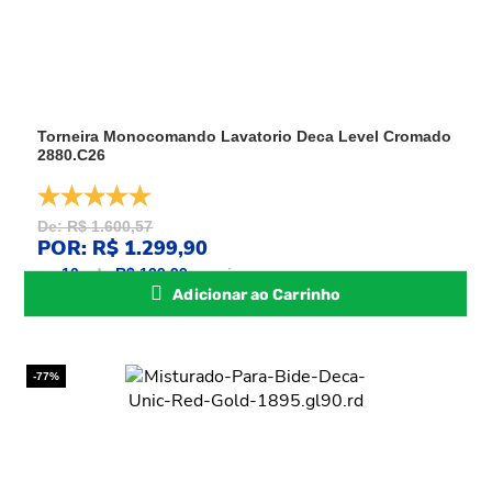
Torneira Monocomando Lavatorio Deca Level Cromado
2880.C26
De: R$ 1.600,57
POR: R$ 1.299,90
ou
10
x
de
R$ 129,99
sem juros
Adicionar ao Carrinho
-77%