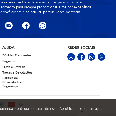
ade quando se trata de acabamentos para construção!
hecimento para sempre proporcionar a melhor experiência
a você cliente e ao seu lar, porque vocês merecem
AJUDA
REDES SOCIAIS
Dúvidas Frequentes
Pagamento
Frete e Entrega
Trocas e Devoluções
Política de
Privacidade e
Segurança
omendar conteúdo de seu interesse. Ao utilizar nossos serviços,