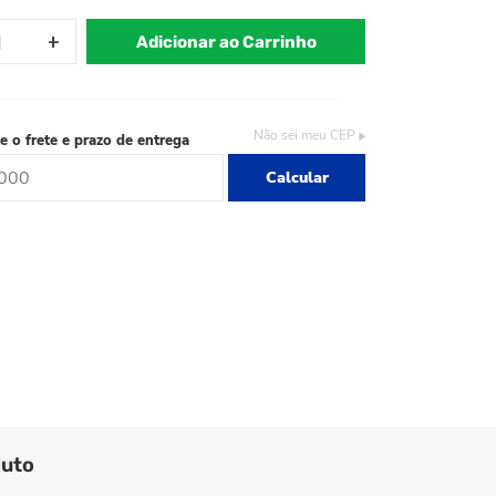
Adicionar ao Carrinho
Não sei meu CEP
e o frete e prazo de entrega
Calcular
duto