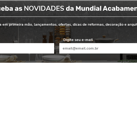
NOVIDADES
ceba as
da Mundial Acabame
 em primeira mão, lançamentos, ofertas, dicas de reformas, decoração e arqui
Digite seu e-mail