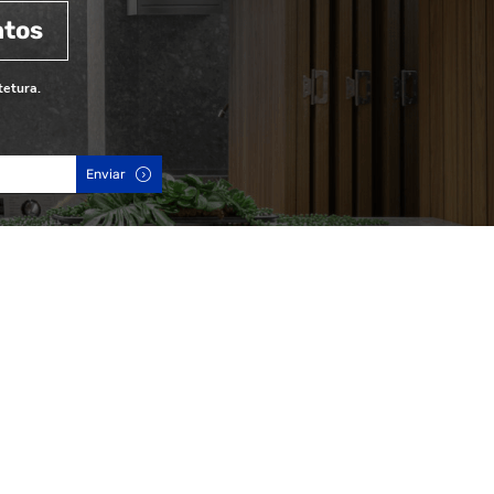
ntos
tetura.
Enviar