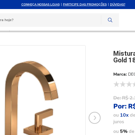
CONHEÇA NOSSAS LOJAS
PARTICIPE DAS PROMOÇÕES
DÚVIDAS?
ATÉ 10X SEM JUROS
ATENDIMENTO PERSONAL
e crédito
Compre pelo whatsapp
heiro
Misturador Lavatorio Deca Soul Red Gold 1877.GL38.RD
Mistur
Gold 1
DE
De:
R$ 2.
Por:
R
ou
10x
d
juros
ou
5%
de 