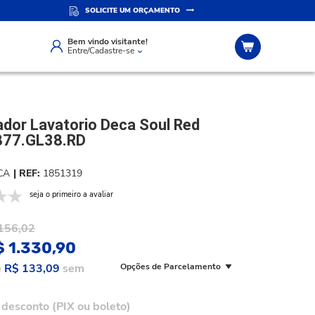
SOLICITE UM ORÇAMENTO
IZADO
ATENDIMENTO PERSONALIZADO
Compre pelo whatsapp
Bem vindo visitante!
Entre/Cadastre-se
ador Lavatorio Deca Soul Red
877.GL38.RD
CA
1851319
seja o primeiro a avaliar
156,02
$ 1.330,90
e
R$ 133,09
sem
Opções de Parcelamento
desconto (PIX ou boleto)