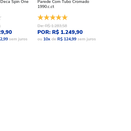
Deca Spin One
Parede Com Tubo Cromado
Acqua Plus Bl
1990.c.ct
1990.bl.std.mt
1
De: R$ 1.283,58
De: R$ 1.086,
29,90
POR: R$ 1.249,90
POR: R$ 9
2,99
sem juros
ou
10
x
de
R$ 124,99
sem juros
ou
10
x
de
R$ 