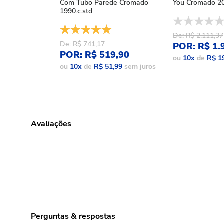
Com Tubo Parede Cromado
You Cromado 20
1990.c.std
De: R$ 2.111,37
De: R$ 741,17
POR: R$ 1.
POR: R$ 519,90
ou
10
x
de
R$ 1
ou
10
x
de
R$ 51,99
sem juros
Avaliações
Perguntas & respostas