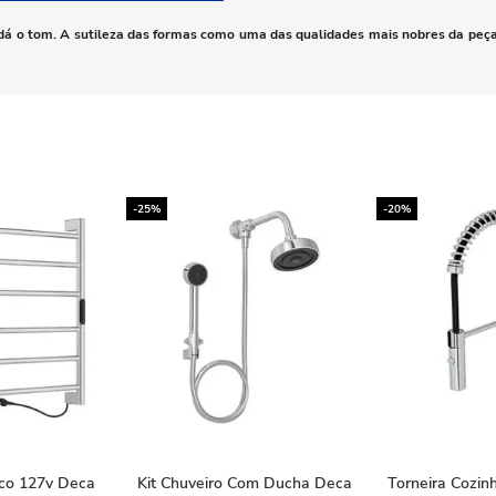
e dá o tom. A sutileza das formas como uma das qualidades mais nobres da peç
-25%
-20%
ico 127v Deca
Kit Chuveiro Com Ducha Deca
Torneira Cozin