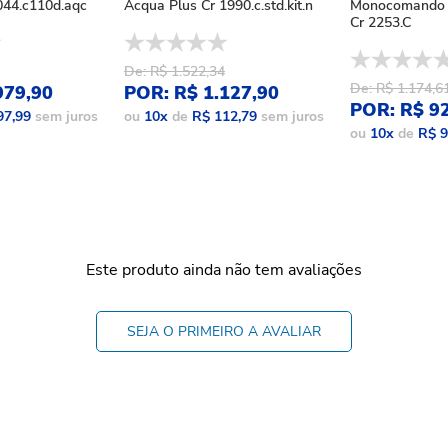
44.c110d.aqc
Acqua Plus Cr 1990.c.std.kit.n
Monocomando 
Cr 2253.C
De: R$ 1.522,34
De: R$ 1.174,6
979,90
POR: R$ 1.127,90
POR: R$ 9
97,99
sem juros
ou
10
x
de
R$ 112,79
sem juros
ou
10
x
de
R$ 9
Este produto ainda não tem avaliações
SEJA O PRIMEIRO A AVALIAR