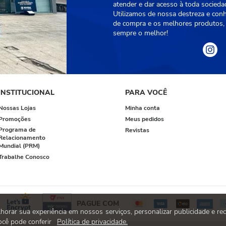
atender e dar acesso à toda socied
Utilizamos de nossa destreza e con
de compra e os melhores produtos, 
sempre o melhor!
INSTITUCIONAL
PARA VOCÊ
Nossas Lojas
Minha conta
Promoções
Meus pedidos
Programa de
Revistas
Relacionamento
Mundial (PRM)
Trabalhe Conosco
PAGUE COM
rar sua experiência em nossos serviços, personalizar publicidade e rec
cê pode conferir
Política de privacidade.