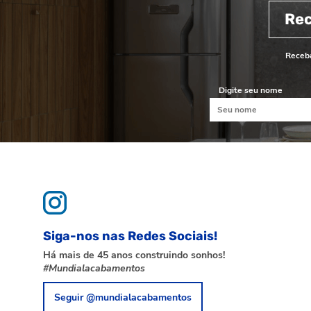
Re
Receba
Digite seu nome
Siga-nos nas Redes Sociais!
Há mais de 45 anos construindo sonhos!
#Mundialacabamentos
Seguir @mundialacabamentos