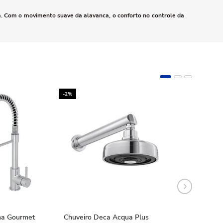
a. Com o movimento suave da alavanca, o conforto no controle da
-2%
-10%
ha Gourmet
Chuveiro Deca Acqua Plus
Chuveiro Deca