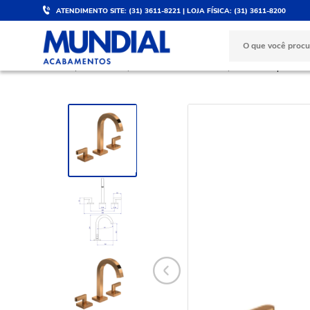
ATENDIMENTO SITE: (31) 3611-8221 | LOJA FÍSICA: (31) 3611-8200
DESCONTO DE 5%
PARCELE 
Válido para PIX e boleto
No cartão d
BANHEIRO
Torneiras e Misturadores
Misturador para Ban