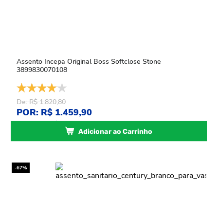
Assento Incepa Original Boss Softclose Stone
3899830070108
De: R$ 1.820,80
POR: R$ 1.459,90
ou
10
x
de
R$ 145,99
sem juros
Adicionar ao Carrinho
-67%