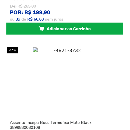
De: R$ 265,00
POR: R$ 199,90
ou
3
x
de
R$ 66,63
sem juros
Adicionar ao Carrinho
-10%
Assento Incepa Boss Termofixo Mate Black
3899830080108