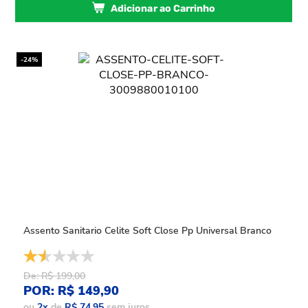
Adicionar ao Carrinho
-24%
Assento Sanitario Celite Soft Close Pp Universal Branco
De: R$ 199,00
POR: R$ 149,90
ou
2
x
de
R$ 74,95
sem juros