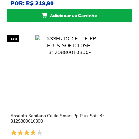
POR: R$ 219,90
ou
4
x
de
R$ 54,97
sem juros
Adicionar ao Carrinho
-12%
Assento Sanitario Celite Smart Pp Plus Soft Br
3129880010300