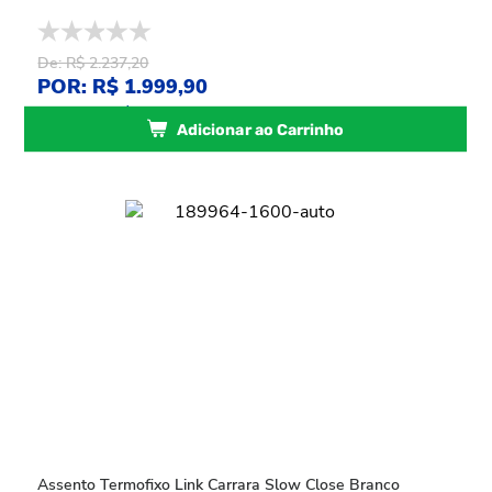
De: R$ 2.237,20
POR: R$ 1.999,90
ou
10
x
de
R$ 199,99
sem juros
Adicionar ao Carrinho
Assento Termofixo Link Carrara Slow Close Branco