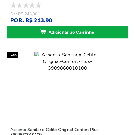
De: R$ 246,00
POR: R$ 213,90
ou
4
x
de
R$ 53,47
sem juros
Adicionar ao Carrinho
-13%
Assento Sanitario Celite Original Confort Plus
3909860010100