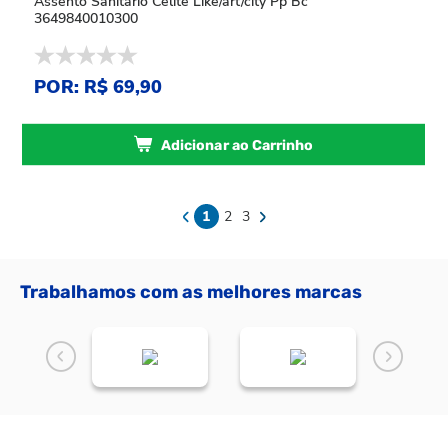
Assento Sanitario Celite Like/art/city Pp Bc
3649840010300
POR: R$ 69,90
Adicionar ao Carrinho
1
2
3
Trabalhamos com as melhores marcas