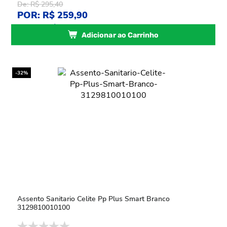
De: R$ 295,40
POR: R$ 259,90
ou
5
x
de
R$ 51,98
sem juros
Adicionar ao Carrinho
-32%
Assento Sanitario Celite Pp Plus Smart Branco
3129810010100