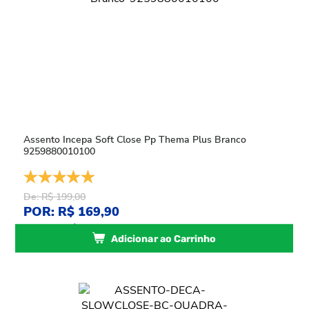
Assento Incepa Soft Close Pp Thema Plus Branco
9259880010100
De: R$ 199,00
POR: R$ 169,90
ou
3
x
de
R$ 56,63
sem juros
Adicionar ao Carrinho