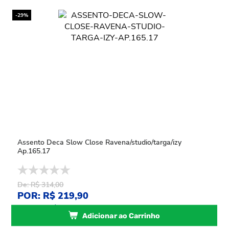
-29%
Assento Deca Slow Close Ravena/studio/targa/izy
Ap.165.17
De: R$ 314,00
POR: R$ 219,90
ou
4
x
de
R$ 54,97
sem juros
Adicionar ao Carrinho