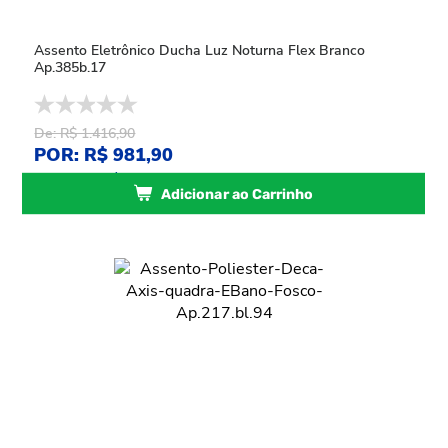
Assento Eletrônico Ducha Luz Noturna Flex Branco
Ap.385b.17
De: R$ 1.416,90
POR: R$ 981,90
ou
10
x
de
R$ 98,19
sem juros
Adicionar ao Carrinho