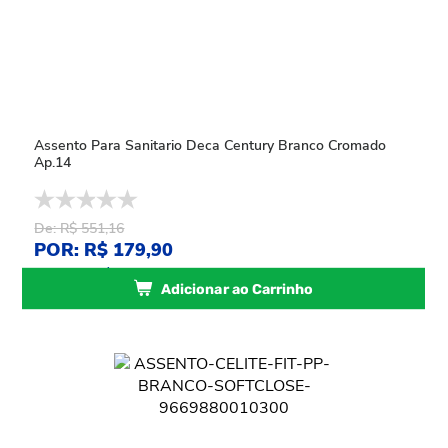
Assento Para Sanitario Deca Century Branco Cromado
Ap.14
De: R$ 551,16
POR: R$ 179,90
ou
3
x
de
R$ 59,96
sem juros
Adicionar ao Carrinho