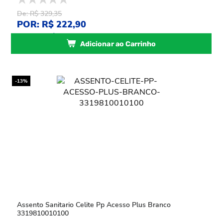
De: R$ 329,35
POR: R$ 222,90
ou
4
x
de
R$ 55,72
sem juros
Adicionar ao Carrinho
-13%
Assento Sanitario Celite Pp Acesso Plus Branco
3319810010100