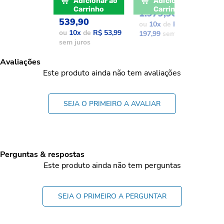
POR: R$
Adicionar ao
Adicionar ao
POR: R$
Carrinho
Carrinho
1.979,90
1
539,90
ou
10
x
de
R$
o
ou
10
x
de
R$ 53,99
197,99
sem juros
1
sem juros
Avaliações
Este produto ainda não tem avaliações
SEJA O PRIMEIRO A AVALIAR
Perguntas & respostas
Este produto ainda não tem perguntas
SEJA O PRIMEIRO A PERGUNTAR