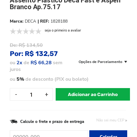
Assento Plastico Deca Fast e Aspen
Branco Ap.75.17
DECA
1828188
seja o primeiro a avaliar
De:
R$ 134,50
Por:
R$ 132,57
ou
2x
de
R$ 66,28
sem
Opções de Parcelamento
juros
ou
5%
de desconto (PIX ou boleto)
Adicionar ao Carrinho
Não sei meu CEP
Calcule o frete e prazo de entrega
Calcular