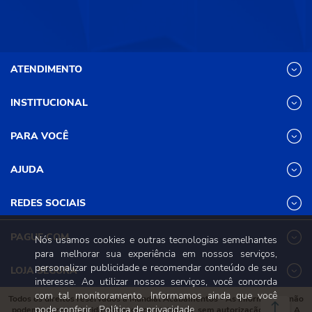
ATENDIMENTO
INSTITUCIONAL
(31) 3611-8221 Site
Segunda a Sexta das 8h às 17h30
Nossas Lojas
PARA VOCÊ
Sábado das 8h às 12h
Promoções
(31) 3611-8200 Loja Física
Programa de
Minha conta
AJUDA
Relacionamento
Segunda a Sexta das 8h às 17h30
Meus pedidos
Mundial (PRM)
Sábado das 8h às 12h
Revistas
Dúvidas
Trabalhe Conosco
REDES SOCIAIS
Frequentes
Pagamento
PAGUE COM
Nós usamos cookies e outras tecnologias semelhantes
Frete e Entrega
para melhorar sua experiência em nossos serviços,
Trocas e
personalizar publicidade e recomendar conteúdo de seu
Devoluções
LOJA SEGURA
interesse. Ao utilizar nossos serviços, você concorda
Política de
Privacidade e
com tal monitoramento. Informamos ainda que você
Todos os direitos reservados à Mundial Acabamentos - As informações não
Segurança
pode conferir
Política de privacidade.
podem ser reproduzidas total ou parcialmente sem autorização prévia. A