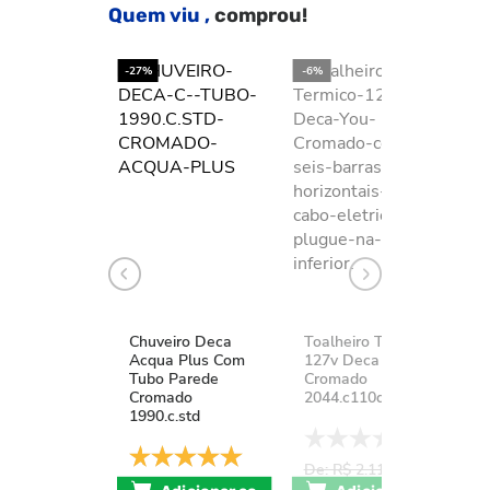
Quem viu ,
comprou!
-27%
-6%
-2
Chuveiro Deca
Toalheiro Térmico
K
Acqua Plus Com
127v Deca You
D
Tubo Parede
Cromado
A
Cromado
2044.c110d.aqc
1
1990.c.std
De: R$ 2.111,37
D
De: R$ 741,17