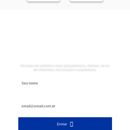
Receba as
NOVIDADES
da
Mundial Acabamentos
Receba em primeira mão, lançamentos, ofertas, dicas
de reformas, decoração e arquitetura.
Digite seu nome
Digite seu e-mail
Enviar