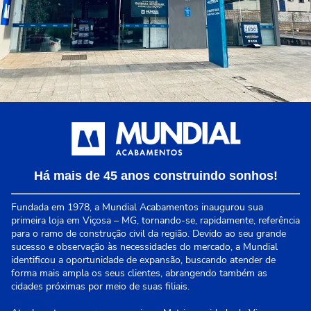
Há mais de 45 anos construindo sonhos!
Fundada em 1978, a Mundial Acabamentos inaugurou sua
primeira loja em Viçosa – MG, tornando-se, rapidamente, referência
para o ramo de construção civil da região. Devido ao seu grande
sucesso e observação às necessidades do mercado, a Mundial
identificou a oportunidade de expansão, buscando atender de
forma mais ampla os seus clientes, abrangendo também as
cidades próximas por meio de suas filiais.