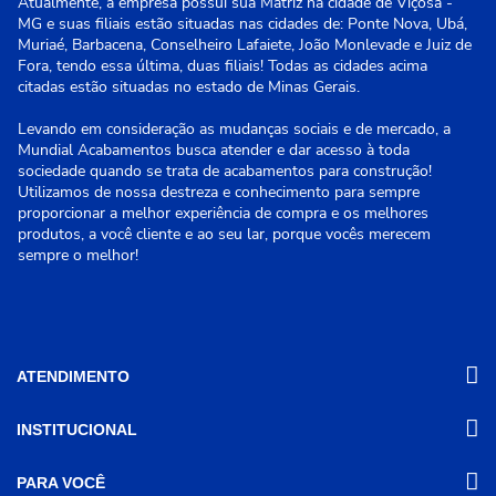
Atualmente, a empresa possui sua Matriz na cidade de Viçosa -
MG e suas filiais estão situadas nas cidades de: Ponte Nova, Ubá,
Muriaé, Barbacena, Conselheiro Lafaiete, João Monlevade e Juiz de
Fora, tendo essa última, duas filiais! Todas as cidades acima
citadas estão situadas no estado de Minas Gerais.
Levando em consideração as mudanças sociais e de mercado, a
Mundial Acabamentos busca atender e dar acesso à toda
sociedade quando se trata de acabamentos para construção!
Utilizamos de nossa destreza e conhecimento para sempre
proporcionar a melhor experiência de compra e os melhores
produtos, a você cliente e ao seu lar, porque vocês merecem
sempre o melhor!
ATENDIMENTO
INSTITUCIONAL
(31) 3611-8221 Site
Segunda a Sexta das 8h às 17h30
Nossas Lojas
PARA VOCÊ
Sábado das 8h às 12h