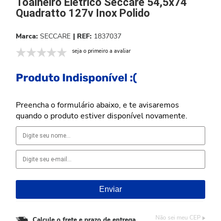
Toalheiro Eletrico Seccare 54,5x74
Quadratto 127v Inox Polido
SECCARE
1837037
seja o primeiro a avaliar
Produto Indisponível :(
Preencha o formulário abaixo, e te avisaremos
quando o produto estiver disponível novamente.
Não sei meu CEP
Calcule o frete e prazo de entrega