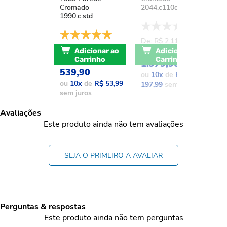
Cromado
2044.c110d.aqc
1
1990.c.std
De: R$ 2.111,37
D
De: R$ 741,17
POR: R$
Adicionar ao
Adicionar ao
POR: R$
Carrinho
Carrinho
1.979,90
1
539,90
ou
10
x
de
R$
o
ou
10
x
de
R$ 53,99
197,99
sem juros
1
sem juros
Avaliações
Este produto ainda não tem avaliações
SEJA O PRIMEIRO A AVALIAR
Perguntas & respostas
Este produto ainda não tem perguntas