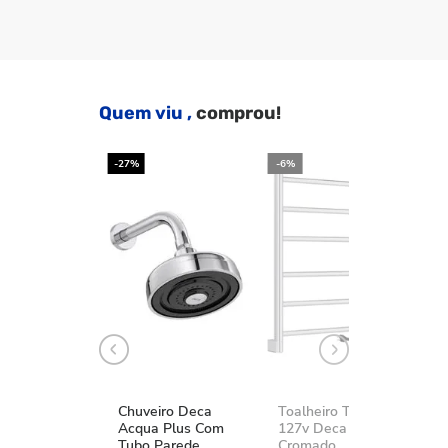
Quem viu ,
comprou!
-27%
-6%
-2
Chuveiro Deca
Toalheiro Térmico
K
Acqua Plus Com
127v Deca You
D
Tubo Parede
Cromado
A