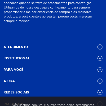
sociedade quando se trata de acabamentos para construção!
Utilizamos de nossa destreza e conhecimento para sempre
proporcionar a melhor experiência de compra e os melhores
produtos, a você cliente e ao seu lar, porque vocês merecem
sempre o melhor!
ATENDIMENTO
INSTITUCIONAL
(31) 3611-8221 Site
Segunda a Sexta das 8h às 17h30
Nossas Lojas
PARA VOCÊ
Sábado das 8h às 12h
Promoções
(31) 3611-8200 Loja Física
Programa de
Minha conta
AJUDA
Relacionamento
Segunda a Sexta das 8h às 17h30
Meus pedidos
Mundial (PRM)
Sábado das 8h às 12h
Revistas
Dúvidas
Trabalhe Conosco
REDES SOCIAIS
Frequentes
Pagamento
PAGUE COM
Nós usamos cookies e outras tecnologias semelhantes
Frete e Entrega