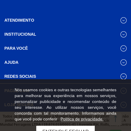
ATENDIMENTO
INSTITUCIONAL
(31) 3611-8221 Site
Segunda a Sexta das 8h às 17h30
Nossas Lojas
PARA VOCÊ
Sábado das 8h às 12h
Promoções
(31) 3611-8200 Loja Física
Programa de
Minha conta
AJUDA
Relacionamento
Segunda a Sexta das 8h às 17h30
Meus pedidos
Sábado das 8h às 12h
Mundial (PRM)
Revistas
Dúvidas
Trabalhe Conosco
REDES SOCIAIS
Frequentes
Pagamento
Nós usamos cookies e outras tecnologias semelhantes
PAGUE COM
Frete e Entrega
para melhorar sua experiência em nossos serviços,
Trocas e
personalizar publicidade e recomendar conteúdo de
Devoluções
LOJA SEGURA
seu interesse. Ao utilizar nossos serviços, você
Política de
concorda com tal monitoramento. Informamos ainda
Privacidade e
Todos os direitos reservados à Mundial Acabamentos - As informações não
que você pode conferir
Política de privacidade.
Segurança
podem ser reproduzidas total ou parcialmente sem autorização prévia. A
Mundial Ferragens LTDA | 19.674.019/0001-41 | Avenida P.H. Rolfs, 215 , Centro
Viçosa, Minas Gerais, 36570-087