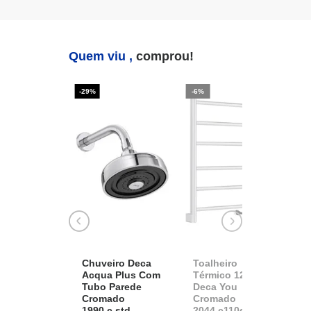
Quem viu ,
comprou!
-29%
-6%
-2
Chuveiro Deca
Toalheiro
K
Acqua Plus Com
Térmico 127v
D
Tubo Parede
Deca You
A
Cromado
Cromado
1
1990.c.std
2044.c110d.aqc