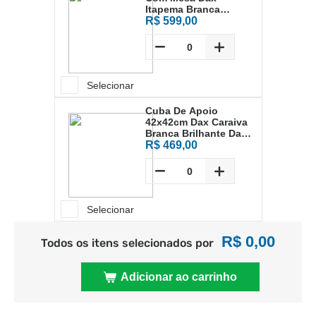
Itapema Branca
Brilhante Dax-0032-it-
R$ 599,00
wh
Selecionar
Cuba De Apoio
42x42cm Dax Caraiva
Branca Brilhante Dax-
0021-cv-wh
R$ 469,00
Selecionar
R$ 0,00
Todos os itens selecionados por
Adicionar ao carrinho