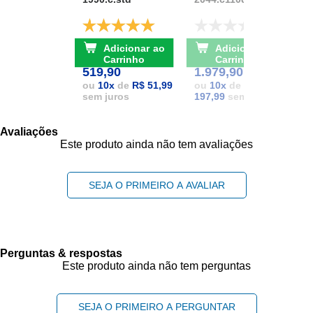
D
De: R$ 741,17
De: R$ 2.111,37
Adicionar ao
Adicionar ao
POR: R$
POR: R$
1
Carrinho
Carrinho
519,90
1.979,90
1
ou
10
x
de
R$ 51,99
ou
10
x
de
R$
sem juros
197,99
sem juros
Avaliações
Este produto ainda não tem avaliações
SEJA O PRIMEIRO A AVALIAR
Perguntas & respostas
Este produto ainda não tem perguntas
SEJA O PRIMEIRO A PERGUNTAR