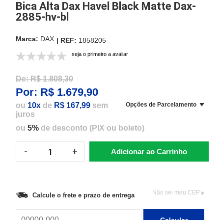
Bica Alta Dax Havel Black Matte Dax-
2885-hv-bl
DAX
1858205
seja o primeiro a avaliar
De:
R$ 1.808,30
Por:
R$ 1.679,90
ou
10x
de
R$ 167,99
sem
Opções de Parcelamento
juros
ou
5%
de desconto (PIX ou boleto)
Adicionar ao Carrinho
Não sei meu CEP
Calcule o frete e prazo de entrega
Calcular