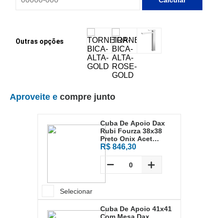
Outras opções
Aproveite e
compre junto
Cuba De Apoio Dax
Rubi Fourza 38x38
Preto Onix Acet
Fz002ac
R$ 846,30
Selecionar
Cuba De Apoio 41x41
Com Mesa Dax