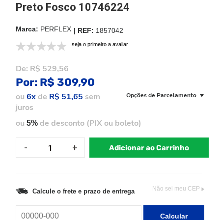
Preto Fosco 10746224
PERFLEX
1857042
seja o primeiro a avaliar
De:
R$ 529,56
Por:
R$ 309,90
ou
6x
de
R$ 51,65
sem
Opções de Parcelamento
juros
ou
de desconto (PIX ou boleto)
5%
Adicionar ao Carrinho
Não sei meu CEP
Calcule o frete e prazo de entrega
Calcular