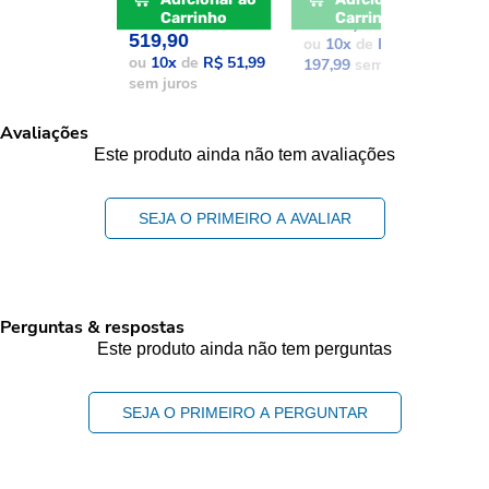
POR: R$
Carrinho
Carrinho
1.979,90
1
519,90
ou
10
x
de
R$
o
ou
10
x
de
R$ 51,99
197,99
sem juros
1
sem juros
Avaliações
Este produto ainda não tem avaliações
SEJA O PRIMEIRO A AVALIAR
Perguntas & respostas
Este produto ainda não tem perguntas
SEJA O PRIMEIRO A PERGUNTAR