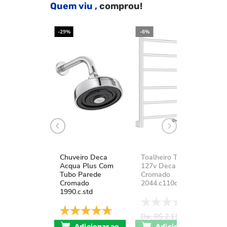
Quem viu ,
comprou!
-29%
-6%
-2
Chuveiro Deca
Toalheiro Térmico
K
Acqua Plus Com
127v Deca You
D
Tubo Parede
Cromado
A
Cromado
2044.c110d.aqc
1
1990.c.std
De: R$ 2.111,37
D
De: R$ 741,17
POR: R$
Adicionar ao
Adicionar ao