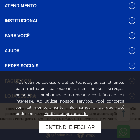
ATENDIMENTO
INSTITUCIONAL
(31) 3611-8221 Site
Segunda a Sexta das 8h às 17h30
Nossas Lojas
PARA VOCÊ
Sábado das 8h às 12h
Promoções
(31) 3611-8200 Loja Física
Programa de
Minha conta
AJUDA
Relacionamento
Segunda a Sexta das 8h às 17h30
Meus pedidos
Mundial (PRM)
Sábado das 8h às 12h
Revistas
Dúvidas
Trabalhe Conosco
REDES SOCIAIS
Frequentes
Pagamento
PAGUE COM
Nós usamos cookies e outras tecnologias semelhantes
Frete e Entrega
para melhorar sua experiência em nossos serviços,
Trocas e
personalizar publicidade e recomendar conteúdo de seu
Devoluções
LOJA SEGURA
interesse. Ao utilizar nossos serviços, você concorda
Política de
Privacidade e
com tal monitoramento. Informamos ainda que você
Todos os direitos reservados à Mundial Acabamentos - As informações não
Segurança
pode conferir
Política de privacidade.
podem ser reproduzidas total ou parcialmente sem autorização prévia. A
Mundial Ferragens LTDA | 19.674.019/0001-41 | Avenida P.H. Rolfs, 215 , Centro
Viçosa, Minas Gerais, 36570-087
ENTENDI E FECHAR