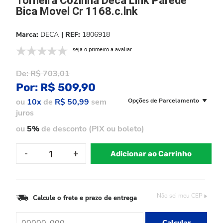
Torneira Cozinha Deca Link Parede
Bica Movel Cr 1168.c.lnk
DECA
1806918
seja o primeiro a avaliar
De:
R$ 703,01
Por:
R$ 509,90
ou
10x
de
R$ 50,99
sem
Opções de Parcelamento
juros
ou
5%
de desconto (PIX ou boleto)
Adicionar ao Carrinho
Não sei meu CEP
Calcule o frete e prazo de entrega
Calcular