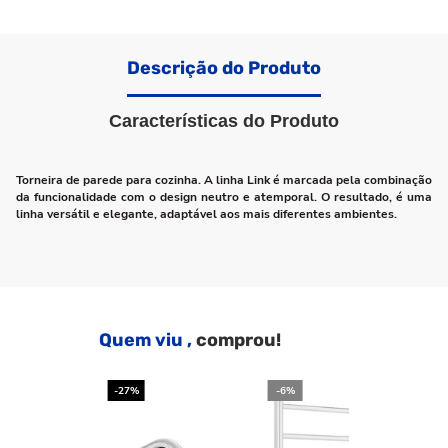
Descrição do Produto
Características do Produto
Torneira de parede para cozinha. A linha Link é marcada pela combinação
da funcionalidade com o design neutro e atemporal. O resultado, é uma
linha versátil e elegante, adaptável aos mais diferentes ambientes.
Quem viu ,
comprou!
-27%
-6%
-2