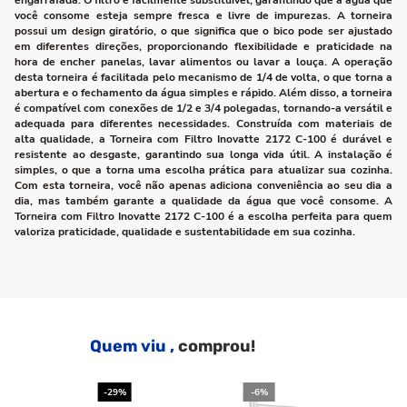
engarrafada. O filtro é facilmente substituível, garantindo que a água que
você consome esteja sempre fresca e livre de impurezas. A torneira
possui um design giratório, o que significa que o bico pode ser ajustado
em diferentes direções, proporcionando flexibilidade e praticidade na
hora de encher panelas, lavar alimentos ou lavar a louça. A operação
desta torneira é facilitada pelo mecanismo de 1/4 de volta, o que torna a
abertura e o fechamento da água simples e rápido. Além disso, a torneira
é compatível com conexões de 1/2 e 3/4 polegadas, tornando-a versátil e
adequada para diferentes necessidades. Construída com materiais de
alta qualidade, a Torneira com Filtro Inovatte 2172 C-100 é durável e
resistente ao desgaste, garantindo sua longa vida útil. A instalação é
simples, o que a torna uma escolha prática para atualizar sua cozinha.
Com esta torneira, você não apenas adiciona conveniência ao seu dia a
dia, mas também garante a qualidade da água que você consome. A
Torneira com Filtro Inovatte 2172 C-100 é a escolha perfeita para quem
valoriza praticidade, qualidade e sustentabilidade em sua cozinha.
Quem viu ,
comprou!
-29%
-6%
-2