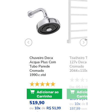
Chuveiro Deca
Toalheiro Térmico
K
Acqua Plus Com
127v Deca You
D
Tubo Parede
Cromado
A
Cromado
2044.c110d.aqc
1
1990.c.std
De: R$ 2.111,37
D
De: R$ 741,17
POR: R$
Adicionar ao
Adicionar ao
POR: R$
Carrinho
Carrinho
1.979,90
1
519,90
ou
10
x
de
R$
o
ou
10
x
de
R$ 51,99
197,99
sem juros
1