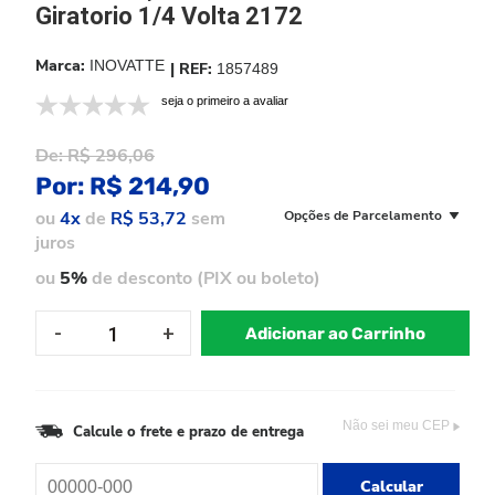
Giratorio 1/4 Volta 2172
INOVATTE
1857489
seja o primeiro a avaliar
De:
R$ 296,06
Por:
R$ 214,90
ou
4x
de
R$ 53,72
sem
Opções de Parcelamento
juros
ou
5%
de desconto (PIX ou boleto)
Adicionar ao Carrinho
Não sei meu CEP
Calcule o frete e prazo de entrega
Calcular