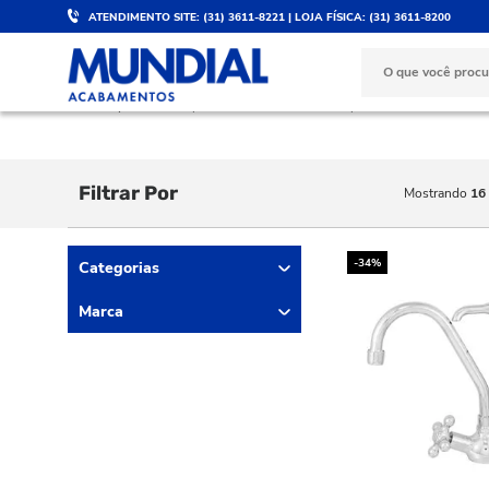
ATENDIMENTO SITE: (31) 3611-8221 | LOJA FÍSICA: (31) 3611-8200
DESCONTO DE 5%
PARC
Válido para PIX e boleto
No ca
COZINHA
Torneiras e Misturadores
Torneira com Filtro
Filtrar Por
Mostrando
16
-34%
Categorias
Marca
DECA (1)
DOCOL (2)
HYDRA (4)
INOVATTE (3)
LORENZETTI (3)