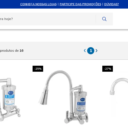
CONHEÇA NOSSAS LOJAS
PARTICIPE DAS PROMOÇÕES
DÚVIDAS?
ELE ATÉ 10X SEM JUROS
ATENDIMENTO P
rtão de crédito
Compre pelo whats
1
produtos de
16
-25%
-27%