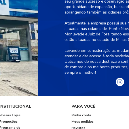
seu grande sucesso e observação às
oportunidade de expansão, buscando
abrangendo também as cidades próxi
Atualmente, a empresa possui sua Ma
situadas nas cidades de: Ponte Nova
Monlevade e Juiz de Fora, tendo essa
estão situadas no estado de Minas G
Levando em consideração as mudanç
atender e dar acesso à toda socied
Utilizamos de nossa destreza e con
de compra e os melhores produtos, 
sempre o melhor!
INSTITUCIONAL
PARA VOCÊ
Nossas Lojas
Minha conta
Promoções
Meus pedidos
Programa de
Revistas