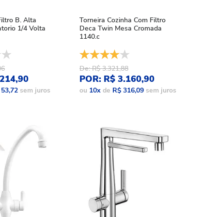
iltro B. Alta
Torneira Cozinha Com Filtro
atorio 1/4 Volta
Deca Twin Mesa Cromada
1140.c
06
De: R$ 3.321,88
214,90
POR: R$ 3.160,90
 53,72
sem juros
ou
10
x
de
R$ 316,09
sem juros