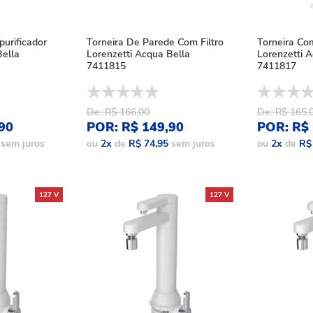
purificador
Torneira De Parede Com Filtro
Torneira Com
Bella
Lorenzetti Acqua Bella
Lorenzetti 
7411815
7411817
De: R$ 166,00
De: R$ 165,
90
POR: R$ 149,90
POR: R$ 
sem juros
ou
2
x
de
R$ 74,95
sem juros
ou
2
x
de
R$