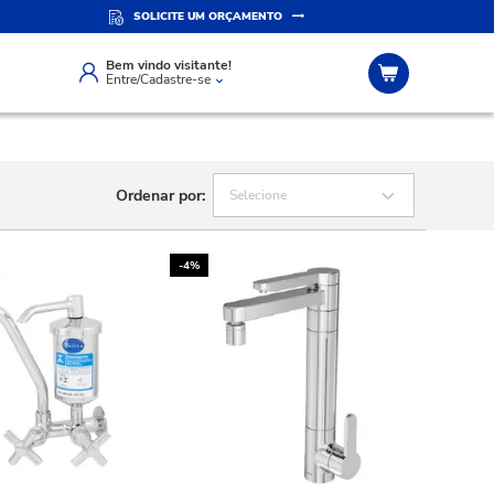
SOLICITE UM ORÇAMENTO
ERSONALIZADO
SITE SEGURO
app
Compra 100% segura
Bem vindo visitante!
Entre/Cadastre-se
Ordenar por:
Selecione
-4%