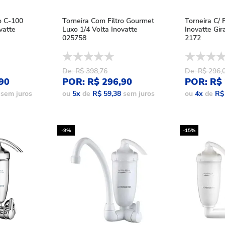
o C-100
Torneira Com Filtro Gourmet
Torneira C/ F
vatte
Luxo 1/4 Volta Inovatte
Inovatte Gir
025758
2172
De: R$ 398,76
De: R$ 296,
90
POR: R$ 296,90
POR: R$ 
sem juros
ou
5
x
de
R$ 59,38
sem juros
ou
4
x
de
R$
-9%
-15%