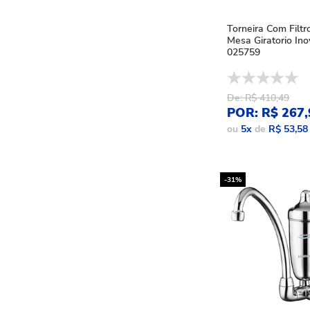
METALPLAS (3)
Torneira Com Filtr
Mesa Giratorio Ino
025759
De: R$ 410,49
POR: R$ 267,
ou
5
x
de
R$ 53,58
-31%