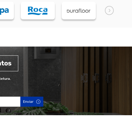
ntos
tetura.
Enviar