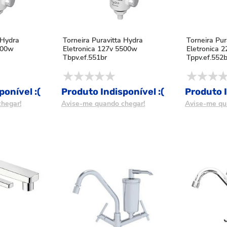
 Hydra
Torneira Puravitta Hydra
Torneira Pur
500w
Eletronica 127v 5500w
Eletronica 
Tbpv.ef.551br
Tppv.ef.552b
ponível :(
Produto Indisponível :(
Produto I
hegar!
Avise-me quando chegar!
Avise-me qu