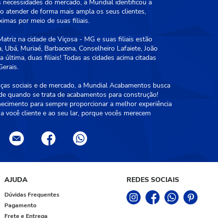
 necessidades do mercado, a Mundial identificou a
 atender de forma mais ampla os seus clientes,
mas por meio de suas filiais.
triz na cidade de Viçosa - MG e suas filiais estão
, Ubá, Muriaé, Barbacena, Conselheiro Lafaiete, João
 última, duas filiais! Todas as cidades acima citadas
erais.
as sociais e de mercado, a Mundial Acabamentos busca
ade quando se trata de acabamentos para construção!
hecimento para sempre proporcionar a melhor experiência
a você cliente e ao seu lar, porque vocês merecem
AJUDA
REDES SOCIAIS
Dúvidas Frequentes
Pagamento
Frete e Entrega