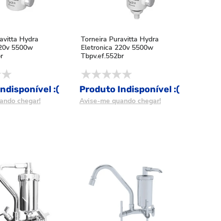
avitta Hydra
Torneira Puravitta Hydra
220v 5500w
Eletronica 220v 5500w
r
Tbpv.ef.552br
ndisponível :(
Produto Indisponível :(
ando chegar!
Avise-me quando chegar!