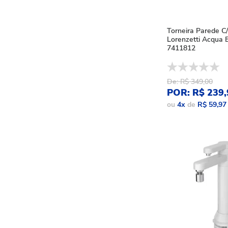
Torneira Parede C/
Lorenzetti Acqua 
7411812
De: R$ 349,00
POR: R$ 239,
ou
4
x
de
R$ 59,97