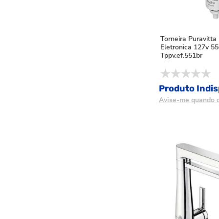
Torneira Puravitta
Eletronica 127v 5
Tppv.ef.551br
Produto Indis
Avise-me quando c