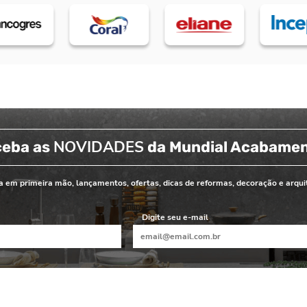
NOVIDADES
ceba as
da Mundial Acabame
 em primeira mão, lançamentos, ofertas, dicas de reformas, decoração e arqui
Digite seu e-mail