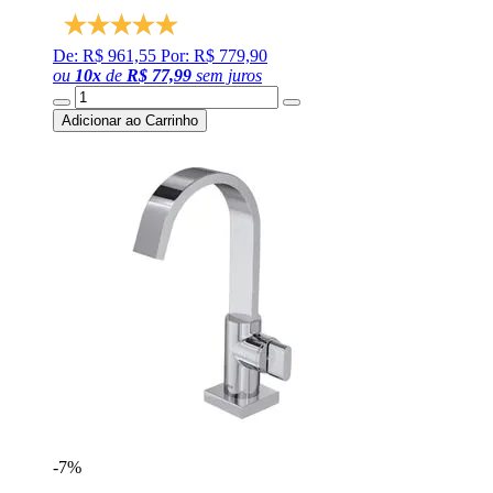
De: R$ 961,55
Por: R$ 779,90
ou
10
x
de
R$ 77,99
sem juros
Adicionar ao Carrinho
-7%