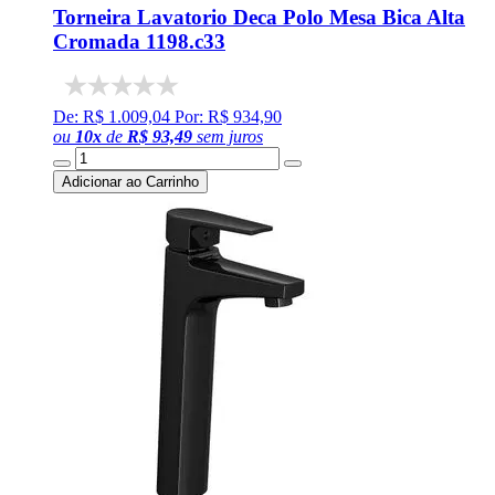
Torneira Lavatorio Deca Polo Mesa Bica Alta
Cromada 1198.c33
De: R$ 1.009,04
Por: R$ 934,90
ou
10
x
de
R$ 93,49
sem juros
Adicionar ao Carrinho