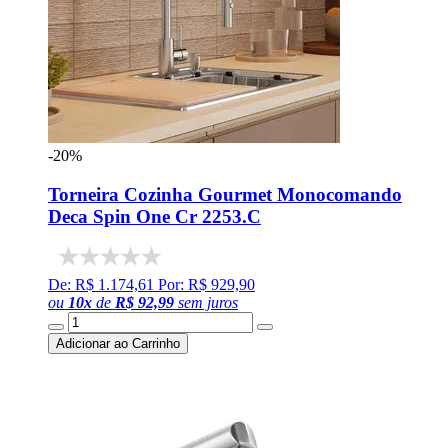
-20%
Torneira Cozinha Gourmet Monocomando
Deca Spin One Cr 2253.C
De: R$ 1.174,61
Por: R$ 929,90
ou
10
x
de
R$ 92,99
sem juros
Adicionar ao Carrinho