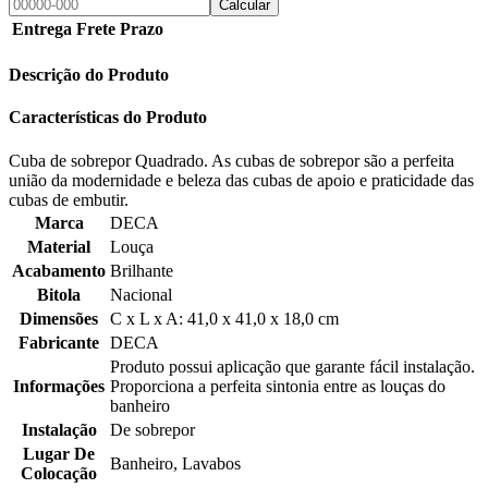
Calcular
Entrega
Frete
Prazo
Descrição do Produto
Características do Produto
Cuba de sobrepor Quadrado. As cubas de sobrepor são a perfeita
união da modernidade e beleza das cubas de apoio e praticidade das
cubas de embutir.
Marca
DECA
Material
Louça
Acabamento
Brilhante
Bitola
Nacional
Dimensões
C x L x A: 41,0 x 41,0 x 18,0 cm
Fabricante
DECA
Produto possui aplicação que garante fácil instalação.
Informações
Proporciona a perfeita sintonia entre as louças do
banheiro
Instalação
De sobrepor
Lugar De
Banheiro, Lavabos
Colocação