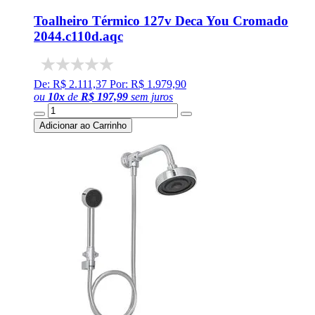
Toalheiro Térmico 127v Deca You Cromado
2044.c110d.aqc
De: R$ 2.111,37
Por: R$ 1.979,90
ou
10
x
de
R$ 197,99
sem juros
Adicionar ao Carrinho