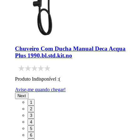
Chuveiro Com Ducha Manual Deca Acqua
Plus 1990.bl.std.kit.no
Produto Indisponível :(
Avise-me quando chegar!
Next
1
2
3
4
5
6