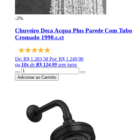
-2%
Chuveiro Deca Acqua Plus Parede Com Tubo
Cromado 1990.c.ct
De: R$ 1.283,58
Por: R$ 1.249,90
ou
10
x
de
R$ 124,99
sem juros
Adicionar ao Carrinho