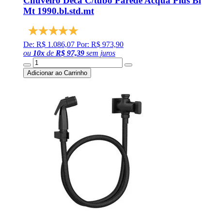
Chuveiro Deca C/tubo Parede Acqua Plus Bl
Mt 1990.bl.std.mt
De: R$ 1.086,07
Por: R$ 973,90
ou
10
x
de
R$ 97,39
sem juros
Adicionar ao Carrinho