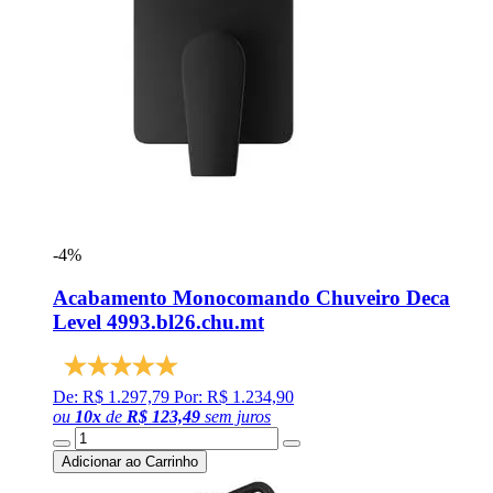
-4%
Acabamento Monocomando Chuveiro Deca
Level 4993.bl26.chu.mt
De: R$ 1.297,79
Por: R$ 1.234,90
ou
10
x
de
R$ 123,49
sem juros
Adicionar ao Carrinho