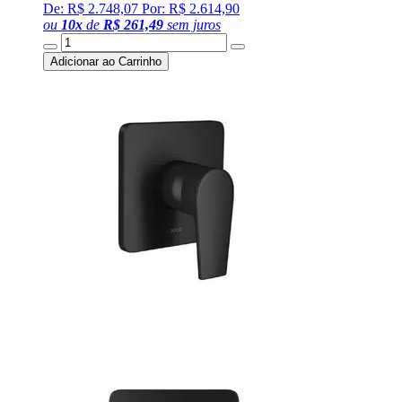
De: R$ 2.748,07
Por: R$ 2.614,90
ou
10
x
de
R$ 261,49
sem juros
Adicionar ao Carrinho