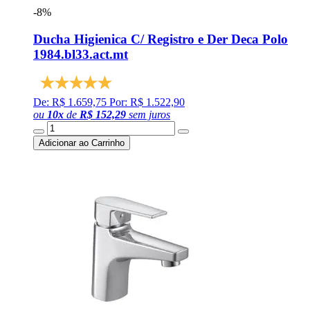
-8%
Ducha Higienica C/ Registro e Der Deca Polo
1984.bl33.act.mt
De: R$ 1.659,75
Por: R$ 1.522,90
ou
10
x
de
R$ 152,29
sem juros
Adicionar ao Carrinho