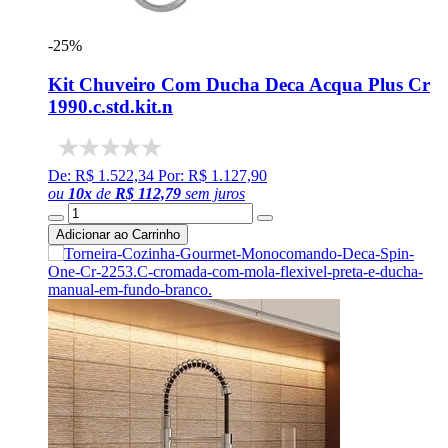
-25%
Kit Chuveiro Com Ducha Deca Acqua Plus Cr
1990.c.std.kit.n
De: R$ 1.522,34
Por: R$ 1.127,90
ou
10
x
de
R$ 112,79
sem juros
Adicionar ao Carrinho