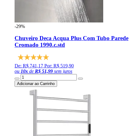
-29%
Chuveiro Deca Acqua Plus Com Tubo Parede
Cromado 1990.c.std
De: R$ 741,17
Por: R$ 519,90
ou
10
x
de
R$ 51,99
sem juros
Adicionar ao Carrinho