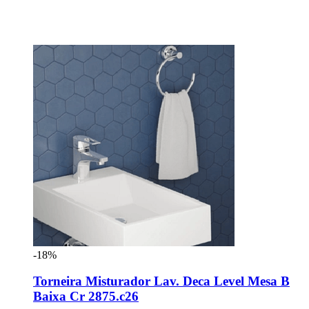
-18%
Torneira Misturador Lav. Deca Level Mesa B
Baixa Cr 2875.c26