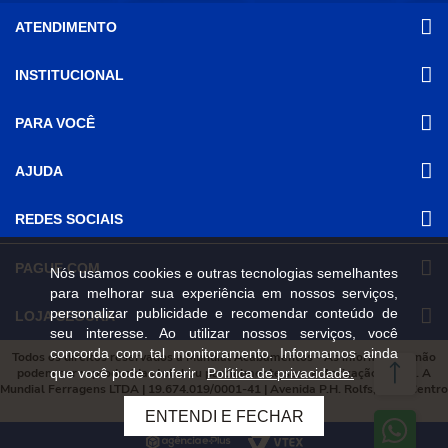
ATENDIMENTO
INSTITUCIONAL
(31) 3611-8221 Site
Segunda a Sexta das 8h às 17h30
Nossas Lojas
PARA VOCÊ
Sábado das 8h às 12h
Promoções
(31) 3611-8200 Loja Física
Programa de
Minha conta
AJUDA
Relacionamento
Segunda a Sexta das 8h às 17h30
Meus pedidos
Mundial (PRM)
Sábado das 8h às 12h
Revistas
Dúvidas
Trabalhe Conosco
REDES SOCIAIS
Frequentes
Pagamento
PAGUE COM
Nós usamos cookies e outras tecnologias semelhantes
Frete e Entrega
para melhorar sua experiência em nossos serviços,
Trocas e
Devoluções
personalizar publicidade e recomendar conteúdo de
LOJA SEGURA
seu interesse. Ao utilizar nossos serviços, você
Política de
Privacidade e
concorda com tal monitoramento. Informamos ainda
Todos os direitos reservados à Mundial Acabamentos - As informações não
Segurança
que você pode conferir
Política de privacidade.
podem ser reproduzidas total ou parcialmente sem autorização prévia. A
Mundial Ferragens LTDA | 19.674.019/0001-41 | Avenida P.H. Rolfs, 215 , Centro
Viçosa, Minas Gerais, 36570-087
ENTENDI E FECHAR