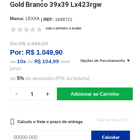
Gold Branco 39x39 Lx423rgw
LEXXA
1848721
seja o primeiro a avaliar
De:
R$ 1.446,00
Por:
R$ 1.049,90
ou
10x
de
R$ 104,99
sem
Opções de Parcelamento
juros
ou
de desconto (PIX ou boleto)
5%
Adicionar ao Carrinho
Não sei meu CEP
Calcule o frete e prazo de entrega
Calcular