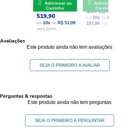
De: R$ 741,17
POR: R$
Adicionar ao
Adicionar ao
POR: R$
Carrinho
Carrinho
1.979,90
1
519,90
ou
10
x
de
R$
o
ou
10
x
de
R$ 51,99
197,99
sem juros
1
sem juros
Avaliações
Este produto ainda não tem avaliações
SEJA O PRIMEIRO A AVALIAR
Perguntas & respostas
Este produto ainda não tem perguntas
SEJA O PRIMEIRO A PERGUNTAR