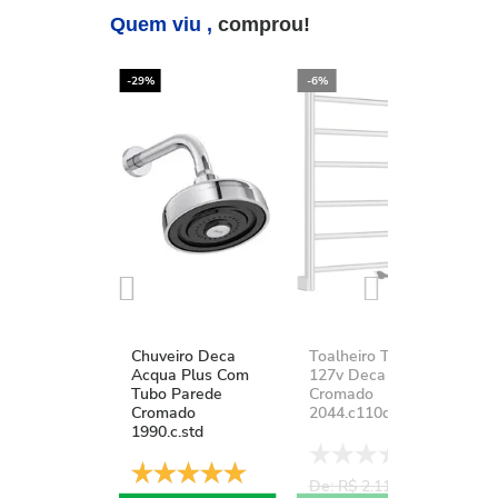
Quem viu ,
comprou!
-29%
-6%
-2
Chuveiro Deca
Toalheiro Térmico
K
Acqua Plus Com
127v Deca You
D
Tubo Parede
Cromado
A
Cromado
2044.c110d.aqc
1
1990.c.std
De: R$ 2.111,37
D