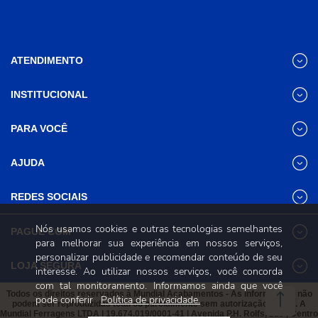
ATENDIMENTO
INSTITUCIONAL
(31) 3611-8221 Site
Segunda a Sexta das 8h às 17h30
Nossas Lojas
PARA VOCÊ
Sábado das 8h às 12h
Promoções
(31) 3611-8200 Loja Física
Programa de
Minha conta
AJUDA
Relacionamento
Segunda a Sexta das 8h às 17h30
Meus pedidos
Sábado das 8h às 12h
Mundial (PRM)
Revistas
Dúvidas
Trabalhe Conosco
REDES SOCIAIS
Frequentes
Pagamento
Nós usamos cookies e outras tecnologias semelhantes
PAGUE COM
Frete e Entrega
para melhorar sua experiência em nossos serviços,
Trocas e
personalizar publicidade e recomendar conteúdo de seu
Devoluções
LOJA SEGURA
interesse. Ao utilizar nossos serviços, você concorda
Política de
com tal monitoramento. Informamos ainda que você
Privacidade e
Todos os direitos reservados à Mundial Acabamentos - As informações não
pode conferir
Política de privacidade.
Segurança
podem ser reproduzidas total ou parcialmente sem autorização prévia. A
Mundial Ferragens LTDA | 19.674.019/0001-41 | Avenida P.H. Rolfs, 215 , Centro