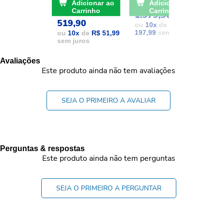
De: R$ 741,17
POR: R$
Adicionar ao
Adicionar ao
POR: R$
Carrinho
Carrinho
1.979,90
1
519,90
ou
10
x
de
R$
197,99
sem juros
1
ou
10
x
de
R$ 51,99
sem juros
Avaliações
Este produto ainda não tem avaliações
SEJA O PRIMEIRO A AVALIAR
Perguntas & respostas
Este produto ainda não tem perguntas
SEJA O PRIMEIRO A PERGUNTAR