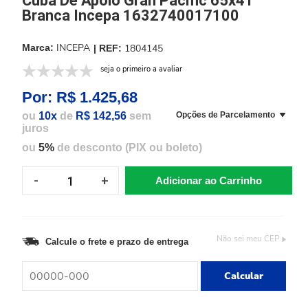
Cuba De Apoio Gran Pacific 65x41
Branca Incepa 1632740017100
INCEPA
1804145
seja o primeiro a avaliar
Por:
R$ 1.425,68
ou
10x
de
R$ 142,56
sem
Opções de Parcelamento
juros
ou
5%
de desconto (PIX ou boleto)
Adicionar ao Carrinho
Não sei meu CEP
Calcule o frete e prazo de entrega
Calcular