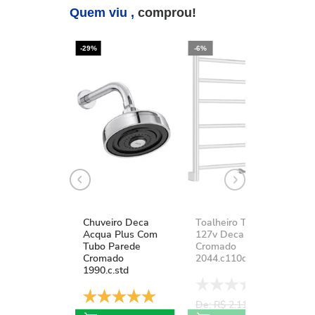
Quem viu ,
comprou!
-29%
-6%
-2
Chuveiro Deca
Toalheiro Térmico
K
Acqua Plus Com
127v Deca You
D
Tubo Parede
Cromado
A
Cromado
2044.c110d.aqc
1
1990.c.std
De: R$ 2.111,37
D