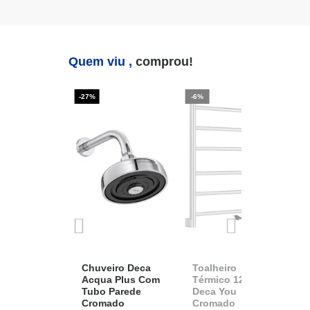
Quem viu ,
comprou!
-27%
-6%
-2
Chuveiro Deca
Toalheiro
K
Acqua Plus Com
Térmico 127v
D
Tubo Parede
Deca You
A
Cromado
Cromado
1