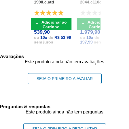
1990.c.std
2044.c110d.aqc
D
De: R$ 741,17
De: R$ 2.111,37
Adicionar ao
Adicionar ao
POR: R$
POR: R$
1
Carrinho
Carrinho
539,90
1.979,90
1
ou
10
x
de
R$ 53,99
ou
10
x
de
R$
sem juros
197,99
sem juros
Avaliações
Este produto ainda não tem avaliações
SEJA O PRIMEIRO A AVALIAR
Perguntas & respostas
Este produto ainda não tem perguntas
SEJA O PRIMEIRO A PERGUNTAR