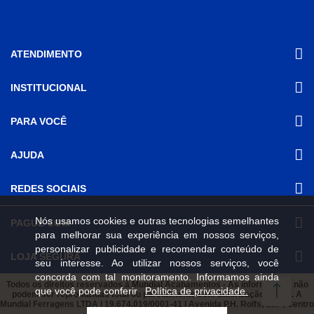
ATENDIMENTO
INSTITUCIONAL
(31) 3611-8221 Site
Segunda a Sexta das 8h às 17h30
Nossas Lojas
PARA VOCÊ
Sábado das 8h às 12h
Promoções
(31) 3611-8200 Loja Física
Programa de
Minha conta
AJUDA
Relacionamento
Segunda a Sexta das 8h às 17h30
Meus pedidos
Sábado das 8h às 12h
Mundial (PRM)
Revistas
Dúvidas
Trabalhe Conosco
REDES SOCIAIS
Frequentes
Pagamento
Nós usamos cookies e outras tecnologias semelhantes
PAGUE COM
Frete e Entrega
para melhorar sua experiência em nossos serviços,
Trocas e
personalizar publicidade e recomendar conteúdo de
Devoluções
LOJA SEGURA
seu interesse. Ao utilizar nossos serviços, você
Política de
concorda com tal monitoramento. Informamos ainda
Privacidade e
Todos os direitos reservados à Mundial Acabamentos - As informações não
que você pode conferir
Política de privacidade.
Segurança
podem ser reproduzidas total ou parcialmente sem autorização prévia. A
Mundial Ferragens LTDA | 19.674.019/0001-41 | Avenida P.H. Rolfs, 215 , Centro