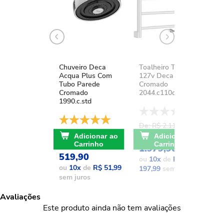
Chuveiro Deca
Toalheiro Térmico
K
Acqua Plus Com
127v Deca You
D
Tubo Parede
Cromado
A
Cromado
2044.c110d.aqc
1
1990.c.std
De: R$ 2.111,37
D
De: R$ 741,17
POR: R$
Adicionar ao
Adicionar ao
POR: R$
Carrinho
Carrinho
1.979,90
1
519,90
ou
10
x
de
R$
o
ou
10
x
de
R$ 51,99
197,99
sem juros
1
sem juros
Avaliações
Este produto ainda não tem avaliações