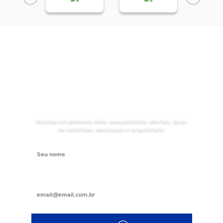
NOVIDADES
Receba as
da
Mundial Acabamentos
Receba em primeira mão, lançamentos, ofertas, dicas
de reformas, decoração e arquitetura.
Digite seu nome
Digite seu e-mail