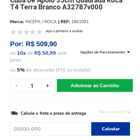
Cuba De Apoio 35cm Quadrada Roca
T4 Terra Branco A32787v000
INCEPA / ROCA
1861091
seja o primeiro a avaliar
Por:
R$ 509,90
ou
10x
de
R$ 50,99
sem
Opções de Parcelamento
juros
ou
5%
de desconto (PIX ou boleto)
Adicionar ao Carrinho
Não sei meu CEP
Calcule o frete e prazo de entrega
Calcular