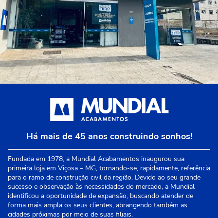
Há mais de 45 anos construindo sonhos!
Fundada em 1978, a Mundial Acabamentos inaugurou sua
primeira loja em Viçosa – MG, tornando-se, rapidamente, referência
para o ramo de construção civil da região. Devido ao seu grande
sucesso e observação às necessidades do mercado, a Mundial
identificou a oportunidade de expansão, buscando atender de
forma mais ampla os seus clientes, abrangendo também as
cidades próximas por meio de suas filiais.