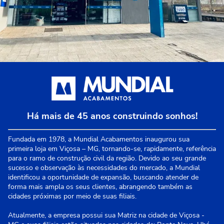
Há mais de 45 anos construindo sonhos!
Fundada em 1978, a Mundial Acabamentos inaugurou sua
primeira loja em Viçosa – MG, tornando-se, rapidamente, referência
para o ramo de construção civil da região. Devido ao seu grande
sucesso e observação às necessidades do mercado, a Mundial
identificou a oportunidade de expansão, buscando atender de
forma mais ampla os seus clientes, abrangendo também as
cidades próximas por meio de suas filiais.
Atualmente, a empresa possui sua Matriz na cidade de Viçosa -