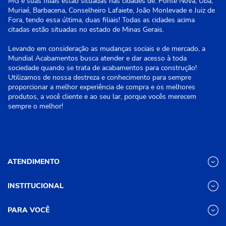
MG e suas filiais estão situadas nas cidades de: Ponte Nova, Ubá,
Muriaé, Barbacena, Conselheiro Lafaiete, João Monlevade e Juiz de
Fora, tendo essa última, duas filiais! Todas as cidades acima
citadas estão situadas no estado de Minas Gerais.
Levando em consideração as mudanças sociais e de mercado, a
Mundial Acabamentos busca atender e dar acesso à toda
sociedade quando se trata de acabamentos para construção!
Utilizamos de nossa destreza e conhecimento para sempre
proporcionar a melhor experiência de compra e os melhores
produtos, a você cliente e ao seu lar, porque vocês merecem
sempre o melhor!
ATENDIMENTO
INSTITUCIONAL
(31) 3611-8221 Site
Segunda a Sexta das 8h às 17h30
Nossas Lojas
PARA VOCÊ
Sábado das 8h às 12h
Promoções