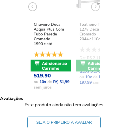
Chuveiro Deca
Toalheiro Térmico
K
Acqua Plus Com
127v Deca You
D
Tubo Parede
Cromado
A
Cromado
2044.c110d.aqc
1
1990.c.std
De: R$ 2.111,37
D
De: R$ 741,17
POR: R$
Adicionar ao
Adicionar ao
POR: R$
Carrinho
Carrinho
1.979,90
1
519,90
ou
10
x
de
R$
o
ou
10
x
de
R$ 51,99
197,99
sem juros
1
sem juros
Avaliações
Este produto ainda não tem avaliações
SEJA O PRIMEIRO A AVALIAR