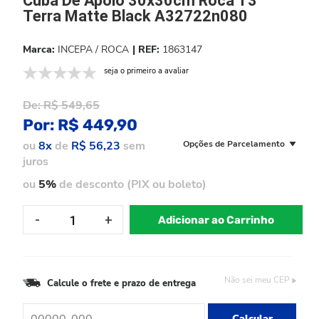
Cuba De Apoio 30x30cm Roca T3
Terra Matte Black A32722n080
INCEPA / ROCA
1863147
seja o primeiro a avaliar
De:
R$ 549,65
Por:
R$ 449,90
ou
8x
de
R$ 56,23
sem
Opções de Parcelamento
juros
ou
5%
de desconto (PIX ou boleto)
Adicionar ao Carrinho
Não sei meu CEP
Calcule o frete e prazo de entrega
Calcular