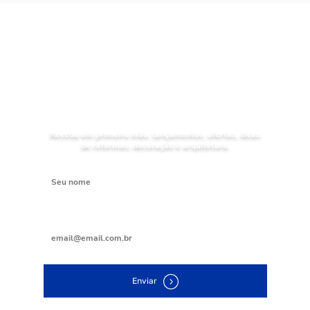
NOVIDADES
Receba as
da Mundial Acabamentos
Receba em primeira mão, lançamentos, ofertas, dicas
de reformas, decoração e arquitetura.
Digite seu nome
Digite seu e-mail
Enviar