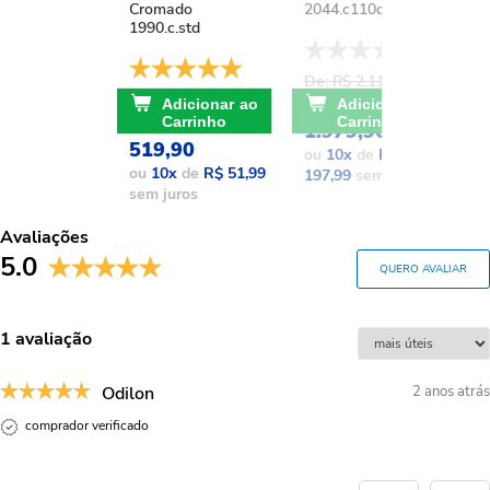
Cromado
2044.c110d.aqc
1
1990.c.std
De: R$ 2.111,37
D
De: R$ 741,17
POR: R$
Adicionar ao
Adicionar ao
POR: R$
Carrinho
Carrinho
1.979,90
1
519,90
ou
10
x
de
R$
o
ou
10
x
de
R$ 51,99
197,99
sem juros
1
sem juros
Avaliações
5.0
QUERO AVALIAR
1 avaliação
Odilon
2 anos atrás
comprador verificado