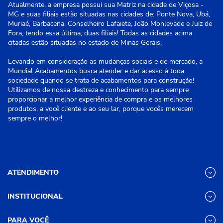
Atualmente, a empresa possui sua Matriz na cidade de Viçosa -
MG e suas filiais estão situadas nas cidades de: Ponte Nova, Ubá,
Muriaé, Barbacena, Conselheiro Lafaiete, João Monlevade e Juiz de
Fora, tendo essa última, duas filiais! Todas as cidades acima
citadas estão situadas no estado de Minas Gerais.
Levando em consideração as mudanças sociais e de mercado, a
Mundial Acabamentos busca atender e dar acesso à toda
sociedade quando se trata de acabamentos para construção!
Utilizamos de nossa destreza e conhecimento para sempre
proporcionar a melhor experiência de compra e os melhores
produtos, a você cliente e ao seu lar, porque vocês merecem
sempre o melhor!
ATENDIMENTO
INSTITUCIONAL
(31) 3611-8221 Site
Segunda a Sexta das 8h às 17h30
Nossas Lojas
PARA VOCÊ
Sábado das 8h às 12h