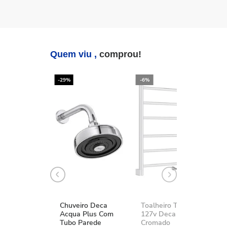
Quem viu ,
comprou!
-29%
-6%
-2
Chuveiro Deca
Toalheiro Térmico
K
Acqua Plus Com
127v Deca You
D
Tubo Parede
Cromado
A