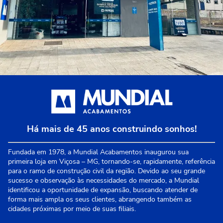
Há mais de 45 anos construindo sonhos!
Fundada em 1978, a Mundial Acabamentos inaugurou sua
primeira loja em Viçosa – MG, tornando-se, rapidamente, referência
para o ramo de construção civil da região. Devido ao seu grande
sucesso e observação às necessidades do mercado, a Mundial
identificou a oportunidade de expansão, buscando atender de
forma mais ampla os seus clientes, abrangendo também as
cidades próximas por meio de suas filiais.