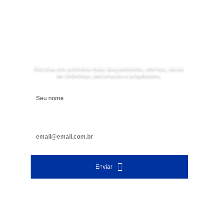
Receba as
NOVIDADES
da
Mundial Acabamentos
Receba em primeira mão, lançamentos, ofertas, dicas
de reformas, decoração e arquitetura.
Digite seu nome
Digite seu e-mail
Enviar