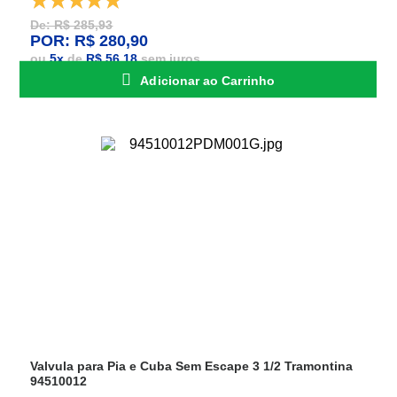
De: R$ 285,93
POR: R$ 280,90
ou
5
x
de
R$ 56,18
sem juros
Adicionar ao Carrinho
Valvula para Pia e Cuba Sem Escape 3 1/2 Tramontina
94510012