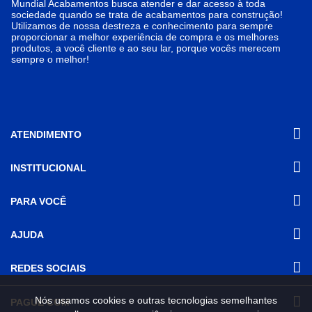
Mundial Acabamentos busca atender e dar acesso à toda
sociedade quando se trata de acabamentos para construção!
Utilizamos de nossa destreza e conhecimento para sempre
proporcionar a melhor experiência de compra e os melhores
produtos, a você cliente e ao seu lar, porque vocês merecem
sempre o melhor!
ATENDIMENTO
INSTITUCIONAL
(31) 3611-8221 Site
Segunda a Sexta das 8h às 17h30
Nossas Lojas
PARA VOCÊ
Sábado das 8h às 12h
Promoções
(31) 3611-8200 Loja Física
Programa de
Minha conta
AJUDA
Relacionamento
Segunda a Sexta das 8h às 17h30
Meus pedidos
Sábado das 8h às 12h
Mundial (PRM)
Revistas
Dúvidas
Trabalhe Conosco
REDES SOCIAIS
Frequentes
Pagamento
Nós usamos cookies e outras tecnologias semelhantes
PAGUE COM
Frete e Entrega