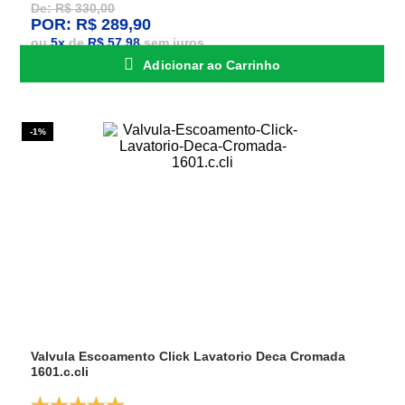
De: R$ 330,00
POR: R$ 289,90
ou
5
x
de
R$ 57,98
sem juros
Adicionar ao Carrinho
-1%
Valvula Escoamento Click Lavatorio Deca Cromada
1601.c.cli