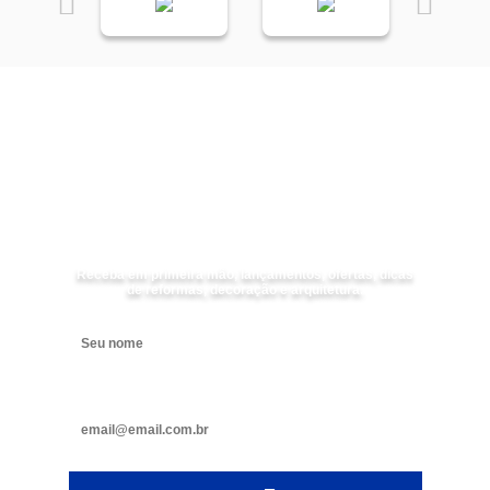
Receba as
NOVIDADES
da
Mundial Acabamentos
Receba em primeira mão, lançamentos, ofertas, dicas
de reformas, decoração e arquitetura.
Digite seu nome
Digite seu e-mail