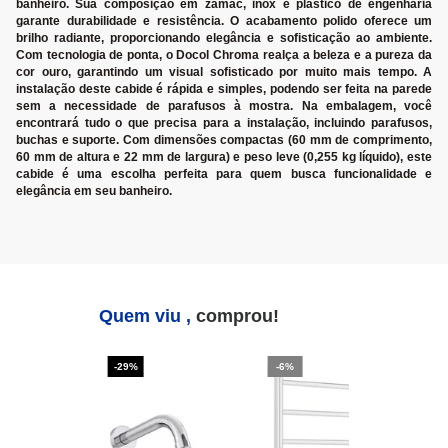
banheiro. Sua composição em zamac, inox e plástico de engenharia
garante durabilidade e resistência. O acabamento polido oferece um
brilho radiante, proporcionando elegância e sofisticação ao ambiente.
Com tecnologia de ponta, o Docol Chroma realça a beleza e a pureza da
cor ouro, garantindo um visual sofisticado por muito mais tempo. A
instalação deste cabide é rápida e simples, podendo ser feita na parede
sem a necessidade de parafusos à mostra. Na embalagem, você
encontrará tudo o que precisa para a instalação, incluindo parafusos,
buchas e suporte. Com dimensões compactas (60 mm de comprimento,
60 mm de altura e 22 mm de largura) e peso leve (0,255 kg líquido), este
cabide é uma escolha perfeita para quem busca funcionalidade e
elegância em seu banheiro.
Quem viu ,
comprou!
-29%
-6%
-2