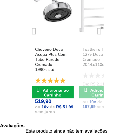
Chuveiro Deca
Toalheiro Térmico
K
Acqua Plus Com
127v Deca You
D
Tubo Parede
Cromado
A
Cromado
2044.c110d.aqc
1
1990.c.std
De: R$ 2.111,37
D
De: R$ 741,17
POR: R$
Adicionar ao
Adicionar ao
POR: R$
Carrinho
Carrinho
1.979,90
1
519,90
ou
10
x
de
R$
197,99
sem juros
1
ou
10
x
de
R$ 51,99
sem juros
Avaliações
Este produto ainda não tem avaliações