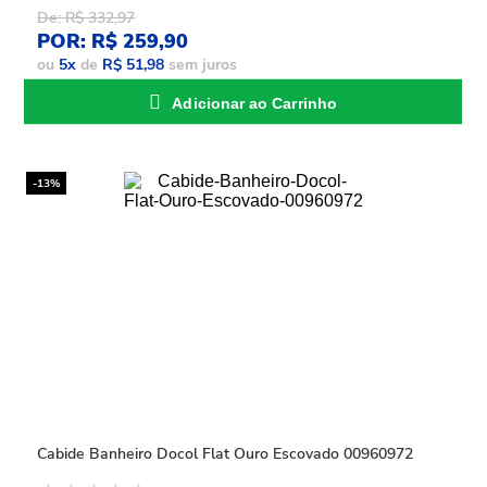
De: R$ 332,97
POR: R$ 259,90
ou
5
x
de
R$ 51,98
sem juros
Adicionar ao Carrinho
-13%
Cabide Banheiro Docol Flat Ouro Escovado 00960972