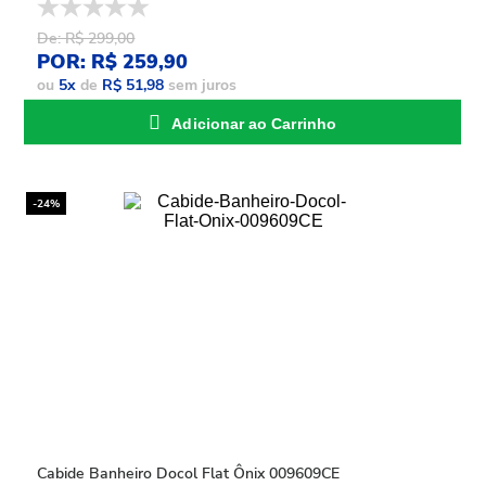
De: R$ 299,00
POR: R$ 259,90
ou
5
x
de
R$ 51,98
sem juros
Adicionar ao Carrinho
-24%
Cabide Banheiro Docol Flat Ônix 009609CE