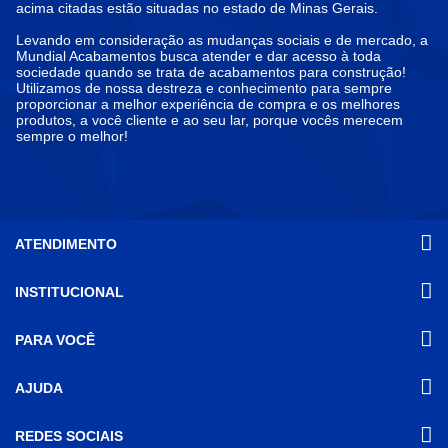
acima citadas estão situadas no estado de Minas Gerais.
Levando em consideração as mudanças sociais e de mercado, a
Mundial Acabamentos busca atender e dar acesso à toda
sociedade quando se trata de acabamentos para construção!
Utilizamos de nossa destreza e conhecimento para sempre
proporcionar a melhor experiência de compra e os melhores
produtos, a você cliente e ao seu lar, porque vocês merecem
sempre o melhor!
ATENDIMENTO
INSTITUCIONAL
(31) 3611-8221 Site
Segunda a Sexta das 8h às 17h30
Nossas Lojas
PARA VOCÊ
Sábado das 8h às 12h
Promoções
(31) 3611-8200 Loja Física
Programa de
Minha conta
AJUDA
Relacionamento
Segunda a Sexta das 8h às 17h30
Meus pedidos
Mundial (PRM)
Sábado das 8h às 12h
Revistas
Dúvidas
Trabalhe Conosco
REDES SOCIAIS
Frequentes