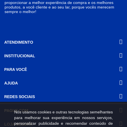
proporcionar a melhor experiência de compra e os melhores
produtos, a você cliente e ao seu lar, porque vocês merecem
sempre o melhor!
ATENDIMENTO
INSTITUCIONAL
(31) 3611-8221 Site
Segunda a Sexta das 8h às 17h30
Nossas Lojas
PARA VOCÊ
Sábado das 8h às 12h
Promoções
(31) 3611-8200 Loja Física
Programa de
Minha conta
AJUDA
Relacionamento
Segunda a Sexta das 8h às 17h30
Meus pedidos
Mundial (PRM)
Sábado das 8h às 12h
Revistas
Dúvidas
Trabalhe Conosco
REDES SOCIAIS
Frequentes
Pagamento
PAGUE COM
Nós usamos cookies e outras tecnologias semelhantes
Frete e Entrega
para melhorar sua experiência em nossos serviços,
Trocas e
Devoluções
personalizar publicidade e recomendar conteúdo de
LOJA SEGURA