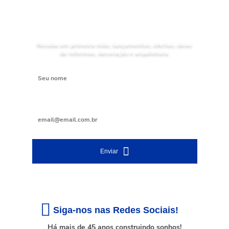
NOVIDADES
Receba as
da
Mundial Acabamentos
Receba em primeira mão, lançamentos, ofertas, dicas
de reformas, decoração e arquitetura.
Digite seu nome
Digite seu e-mail
Enviar
Siga-nos nas Redes Sociais!
Há mais de 45 anos construindo sonhos!