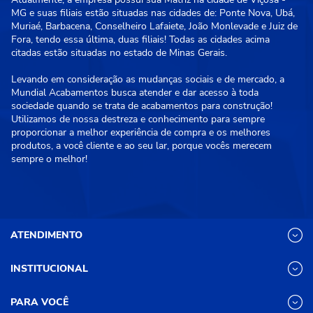
MG e suas filiais estão situadas nas cidades de: Ponte Nova, Ubá,
Muriaé, Barbacena, Conselheiro Lafaiete, João Monlevade e Juiz de
Fora, tendo essa última, duas filiais! Todas as cidades acima
citadas estão situadas no estado de Minas Gerais.
Levando em consideração as mudanças sociais e de mercado, a
Mundial Acabamentos busca atender e dar acesso à toda
sociedade quando se trata de acabamentos para construção!
Utilizamos de nossa destreza e conhecimento para sempre
proporcionar a melhor experiência de compra e os melhores
produtos, a você cliente e ao seu lar, porque vocês merecem
sempre o melhor!
ATENDIMENTO
INSTITUCIONAL
(31) 3611-8221 Site
Segunda a Sexta das 8h às 17h30
Nossas Lojas
PARA VOCÊ
Sábado das 8h às 12h