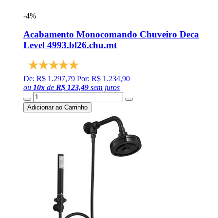
-4%
Acabamento Monocomando Chuveiro Deca
Level 4993.bl26.chu.mt
De: R$ 1.297,79
Por: R$ 1.234,90
ou
10
x
de
R$ 123,49
sem juros
Adicionar ao Carrinho