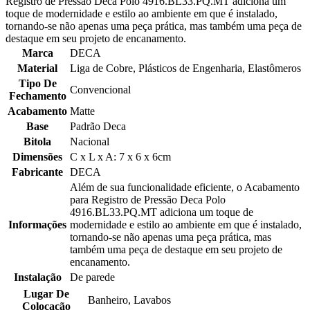
Registro de Pressão Deca Polo 4916.BL33.PQ.MT adiciona um
toque de modernidade e estilo ao ambiente em que é instalado,
tornando-se não apenas uma peça prática, mas também uma peça de
destaque em seu projeto de encanamento.
Marca
DECA
Material
Liga de Cobre, Plásticos de Engenharia, Elastômeros
Tipo De
Convencional
Fechamento
Acabamento
Matte
Base
Padrão Deca
Bitola
Nacional
Dimensões
C x L x A: 7 x 6 x 6cm
Fabricante
DECA
Além de sua funcionalidade eficiente, o Acabamento
para Registro de Pressão Deca Polo
4916.BL33.PQ.MT adiciona um toque de
Informações
modernidade e estilo ao ambiente em que é instalado,
tornando-se não apenas uma peça prática, mas
também uma peça de destaque em seu projeto de
encanamento.
Instalação
De parede
Lugar De
Banheiro, Lavabos
Colocação