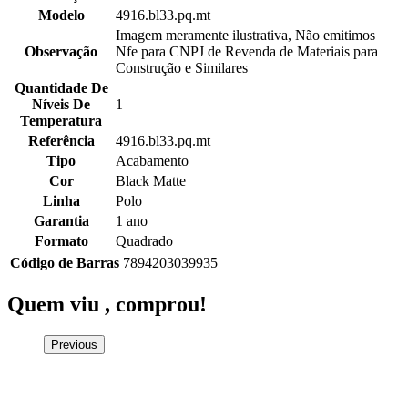
Modelo
4916.bl33.pq.mt
Imagem meramente ilustrativa, Não emitimos
Observação
Nfe para CNPJ de Revenda de Materiais para
Construção e Similares
Quantidade De
Níveis De
1
Temperatura
Referência
4916.bl33.pq.mt
Tipo
Acabamento
Cor
Black Matte
Linha
Polo
Garantia
1 ano
Formato
Quadrado
Código de Barras
7894203039935
Quem viu ,
comprou!
Previous