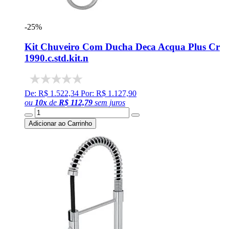
-25%
Kit Chuveiro Com Ducha Deca Acqua Plus Cr
1990.c.std.kit.n
De: R$ 1.522,34
Por: R$ 1.127,90
ou
10
x
de
R$ 112,79
sem juros
Adicionar ao Carrinho