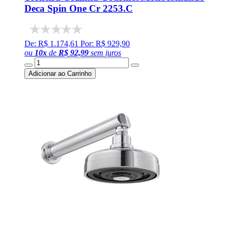
Deca Spin One Cr 2253.C
De: R$ 1.174,61
Por: R$ 929,90
ou
10
x
de
R$ 92,99
sem juros
Adicionar ao Carrinho