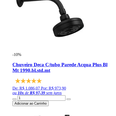
-10%
Chuveiro Deca C/tubo Parede Acqua Plus Bl
Mt 1990.bl.std.mt
De: R$ 1.086,07
Por: R$ 973,90
ou
10
x
de
R$ 97,39
sem juros
Adicionar ao Carrinho