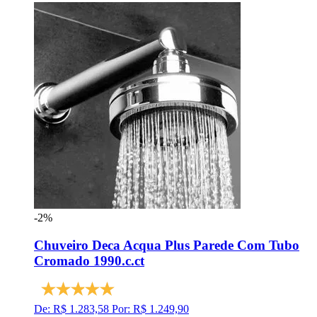
-2%
Chuveiro Deca Acqua Plus Parede Com Tubo
Cromado 1990.c.ct
De: R$ 1.283,58
Por: R$ 1.249,90