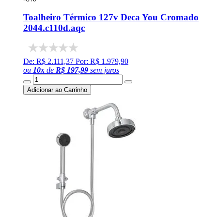
Toalheiro Térmico 127v Deca You Cromado
2044.c110d.aqc
De: R$ 2.111,37
Por: R$ 1.979,90
ou
10
x
de
R$ 197,99
sem juros
Adicionar ao Carrinho