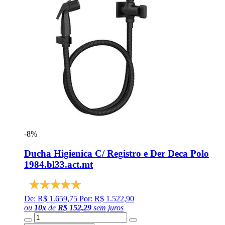
-8%
Ducha Higienica C/ Registro e Der Deca Polo
1984.bl33.act.mt
De: R$ 1.659,75
Por: R$ 1.522,90
ou
10
x
de
R$ 152,29
sem juros