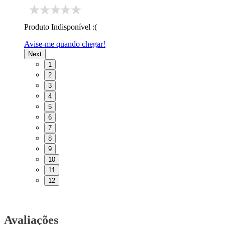
Produto Indisponível :(
Avise-me quando chegar!
Next
1
2
3
4
5
6
7
8
9
10
11
12
Avaliações