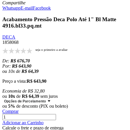
Compartilhe
Whatsapp
E-mail
Facebook
Acabamento Pressão Deca Polo Até 1" Bl Matte
4916.bl33.pq.mt
DECA
1858068
seja o primeiro a avaliar
De:
R$ 676,70
Por:
R$ 643,90
ou
10
x
de
R$ 64,39
Preço a vista:
R$ 643,90
Economia de
R$ 32,80
ou
10x
de
R$ 64,39
sem juros
Opções de Parcelamento
ou
5%
de desconto (PIX ou boleto)
Comprar
Adicionar ao Carrinho
Calcule o frete e prazo de entrega