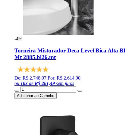
-4%
Torneira Misturador Deca Level Bica Alta Bl
Mt 2885.bl26.mt
De: R$ 2.748,07
Por: R$ 2.614,90
ou
10
x
de
R$ 261,49
sem juros
Adicionar ao Carrinho