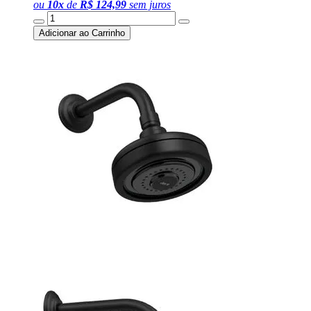
ou
10
x
de
R$ 124,99
sem juros
Adicionar ao Carrinho