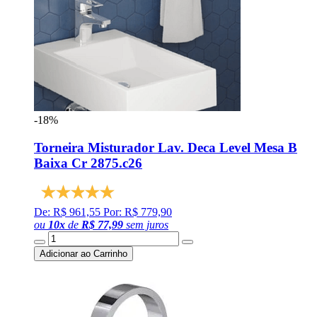
-18%
Torneira Misturador Lav. Deca Level Mesa B
Baixa Cr 2875.c26
De: R$ 961,55
Por: R$ 779,90
ou
10
x
de
R$ 77,99
sem juros
Adicionar ao Carrinho