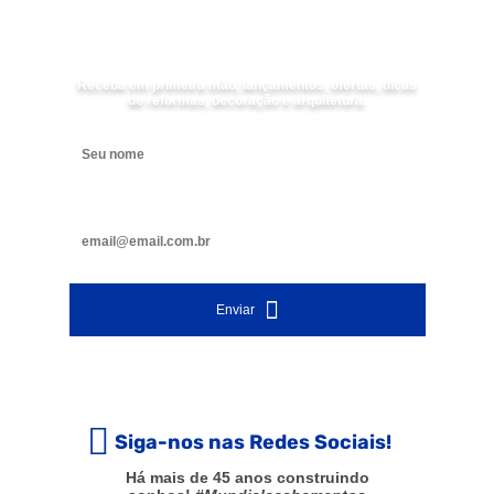
Receba as
NOVIDADES
da Mundial Acabamentos
Receba em primeira mão, lançamentos, ofertas, dicas
de reformas, decoração e arquitetura.
Digite seu nome
Digite seu e-mail
Enviar
Siga-nos nas Redes Sociais!
Há mais de 45 anos construindo