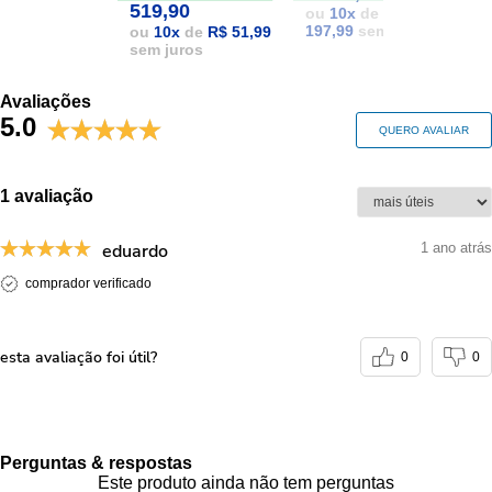
519,90
ou
10
x
de
R$
197,99
sem juros
1
ou
10
x
de
R$ 51,99
sem juros
Avaliações
5.0
QUERO AVALIAR
1 avaliação
eduardo
1 ano atrás
comprador verificado
esta avaliação foi útil?
0
0
Perguntas & respostas
Este produto ainda não tem perguntas