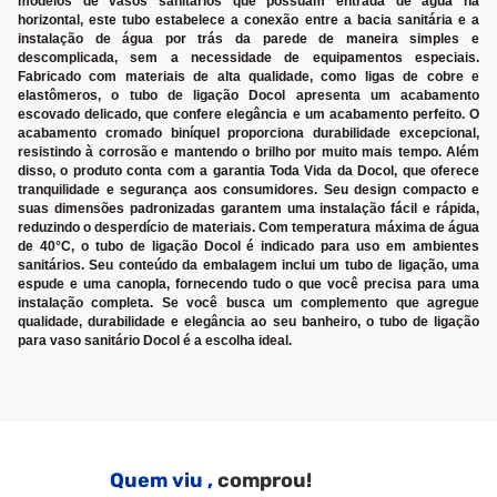
modelos de vasos sanitários que possuam entrada de água na
horizontal, este tubo estabelece a conexão entre a bacia sanitária e a
instalação de água por trás da parede de maneira simples e
descomplicada, sem a necessidade de equipamentos especiais.
Fabricado com materiais de alta qualidade, como ligas de cobre e
elastômeros, o tubo de ligação Docol apresenta um acabamento
escovado delicado, que confere elegância e um acabamento perfeito. O
acabamento cromado biníquel proporciona durabilidade excepcional,
resistindo à corrosão e mantendo o brilho por muito mais tempo. Além
disso, o produto conta com a garantia Toda Vida da Docol, que oferece
tranquilidade e segurança aos consumidores. Seu design compacto e
suas dimensões padronizadas garantem uma instalação fácil e rápida,
reduzindo o desperdício de materiais. Com temperatura máxima de água
de 40°C, o tubo de ligação Docol é indicado para uso em ambientes
sanitários. Seu conteúdo da embalagem inclui um tubo de ligação, uma
espude e uma canopla, fornecendo tudo o que você precisa para uma
instalação completa. Se você busca um complemento que agregue
qualidade, durabilidade e elegância ao seu banheiro, o tubo de ligação
para vaso sanitário Docol é a escolha ideal.
Quem viu ,
comprou!