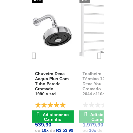
-27%
-6%
-2
Chuveiro Deca
Toalheiro
K
Acqua Plus Com
Térmico 127v
D
Tubo Parede
Deca You
A
Cromado
Cromado
1
1990.c.std
2044.c110d.aqc
D
De: R$ 741,17
De: R$ 2.111,37
Adicionar ao
Adicionar ao
POR: R$
POR: R$
1
Carrinho
Carrinho
539,90
1.979,90
1
ou
10
x
de
R$ 53,99
ou
10
x
de
R$