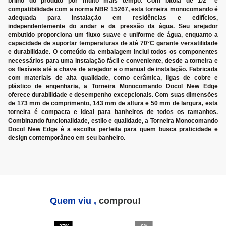
brilho do produto por muito mais tempo. Com bitola de 1/2" e
compatibilidade com a norma NBR 15267, esta torneira monocomando é
adequada para instalação em residências e edifícios,
independentemente do andar e da pressão da água. Seu arejador
embutido proporciona um fluxo suave e uniforme de água, enquanto a
capacidade de suportar temperaturas de até 70°C garante versatilidade
e durabilidade. O conteúdo da embalagem inclui todos os componentes
necessários para uma instalação fácil e conveniente, desde a torneira e
os flexíveis até a chave de arejador e o manual de instalação. Fabricada
com materiais de alta qualidade, como cerâmica, ligas de cobre e
plástico de engenharia, a Torneira Monocomando Docol New Edge
oferece durabilidade e desempenho excepcionais. Com suas dimensões
de 173 mm de comprimento, 143 mm de altura e 50 mm de largura, esta
torneira é compacta e ideal para banheiros de todos os tamanhos.
Combinando funcionalidade, estilo e qualidade, a Torneira Monocomando
Docol New Edge é a escolha perfeita para quem busca praticidade e
design contemporâneo em seu banheiro.
Quem viu ,
comprou!