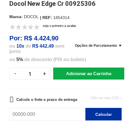
Docol New Edge Cr 00925306
DOCOL
1854314
seja o primeiro a avaliar
Por:
R$ 4.424,90
ou
10x
de
R$ 442,49
sem
Opções de Parcelamento
juros
ou
5%
de desconto (PIX ou boleto)
Adicionar ao Carrinho
Não sei meu CEP
Calcule o frete e prazo de entrega
Calcular