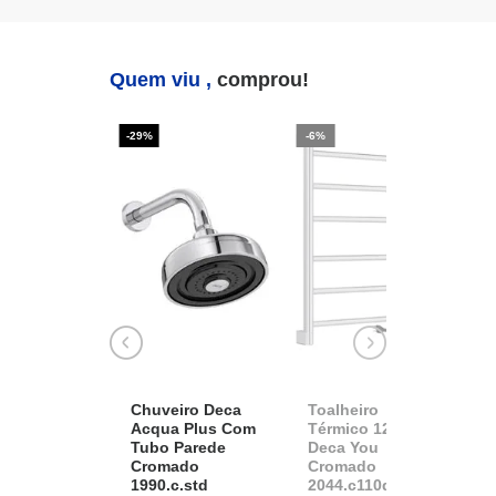
Quem viu ,
comprou!
-29%
-6%
-2
Chuveiro Deca
Toalheiro
K
Acqua Plus Com
Térmico 127v
D
Tubo Parede
Deca You
A
Cromado
Cromado
1
1990.c.std
2044.c110d.aqc