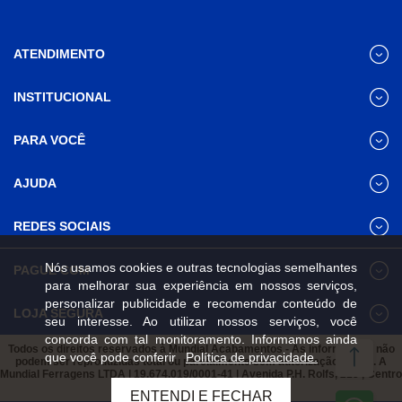
ATENDIMENTO
INSTITUCIONAL
(31) 3611-8221 Site
Segunda a Sexta das 8h às 17h30
Nossas Lojas
PARA VOCÊ
Sábado das 8h às 12h
Promoções
(31) 3611-8200 Loja Física
Programa de
Minha conta
AJUDA
Relacionamento
Segunda a Sexta das 8h às 17h30
Meus pedidos
Sábado das 8h às 12h
Mundial (PRM)
Revistas
Dúvidas
Trabalhe Conosco
REDES SOCIAIS
Frequentes
Pagamento
Nós usamos cookies e outras tecnologias semelhantes
PAGUE COM
Frete e Entrega
para melhorar sua experiência em nossos serviços,
Trocas e
personalizar publicidade e recomendar conteúdo de
Devoluções
LOJA SEGURA
seu interesse. Ao utilizar nossos serviços, você
Política de
concorda com tal monitoramento. Informamos ainda
Privacidade e
Todos os direitos reservados à Mundial Acabamentos - As informações não
que você pode conferir
Política de privacidade.
Segurança
podem ser reproduzidas total ou parcialmente sem autorização prévia. A
Mundial Ferragens LTDA | 19.674.019/0001-41 | Avenida P.H. Rolfs, 215 , Centro
Viçosa, Minas Gerais, 36570-087
ENTENDI E FECHAR