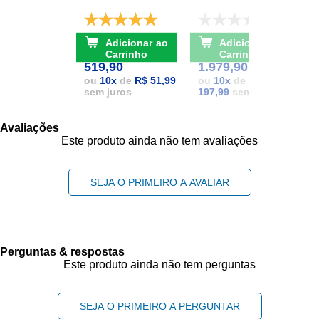
D
De: R$ 741,17
De: R$ 2.111,37
Adicionar ao
Adicionar ao
POR: R$
POR: R$
1
Carrinho
Carrinho
519,90
1.979,90
1
ou
10
x
de
R$ 51,99
ou
10
x
de
R$
sem juros
197,99
sem juros
Avaliações
Este produto ainda não tem avaliações
SEJA O PRIMEIRO A AVALIAR
Perguntas & respostas
Este produto ainda não tem perguntas
SEJA O PRIMEIRO A PERGUNTAR