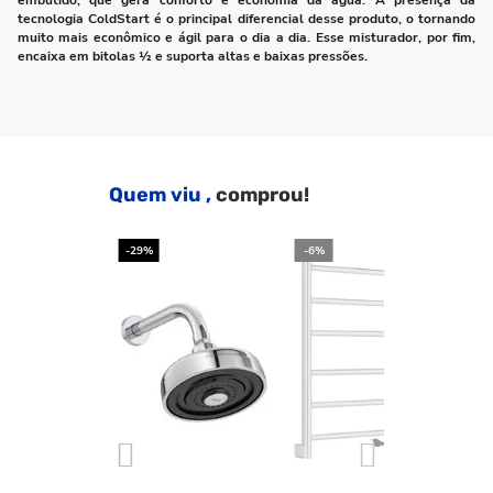
embutido, que gera conforto e economia da água. A presença da
tecnologia ColdStart é o principal diferencial desse produto, o tornando
muito mais econômico e ágil para o dia a dia. Esse misturador, por fim,
encaixa em bitolas ½ e suporta altas e baixas pressões.
Quem viu ,
comprou!
-29%
-6%
-2