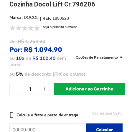
Cozinha Docol Lift Cr 796206
DOCOL
1850528
seja o primeiro a avaliar
De:
R$ 1.264,80
Por:
R$ 1.094,90
ou
10x
de
R$ 109,49
sem
Opções de Parcelamento
juros
ou
5%
de desconto (PIX ou boleto)
Adicionar ao Carrinho
Não sei meu CEP
Calcule o frete e prazo de entrega
Calcular