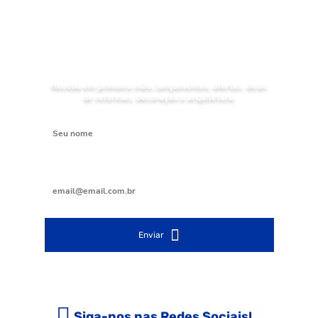
NOVIDADES
Receba as
da Mundial Acabamentos
Receba em primeira mão, lançamentos, ofertas, dicas
de reformas, decoração e arquitetura.
Digite seu nome
Digite seu e-mail
Enviar
Siga-nos nas Redes Sociais!