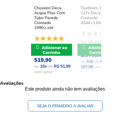
Chuveiro Deca
Toalheiro Térmico
K
Acqua Plus Com
127v Deca You
D
Tubo Parede
Cromado
A
Cromado
2044.c110d.aqc
1
1990.c.std
De: R$ 2.111,37
D
De: R$ 741,17
POR: R$
Adicionar ao
Adicionar ao
POR: R$
Carrinho
Carrinho
1.979,90
1
519,90
ou
10
x
de
R$
o
ou
10
x
de
R$ 51,99
197,99
sem juros
1
sem juros
Avaliações
Este produto ainda não tem avaliações
SEJA O PRIMEIRO A AVALIAR