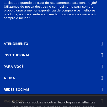
sociedade quando se trata de acabamentos para construção!
Utilizamos de nossa destreza e conhecimento para sempre
proporcionar a melhor experiência de compra e os melhores
produtos, a você cliente e ao seu lar, porque vocês merecem
sempre o melhor!
ATENDIMENTO
INSTITUCIONAL
(31) 3611-8221 Site
Segunda a Sexta das 8h às 17h30
Nossas Lojas
PARA VOCÊ
Sábado das 8h às 12h
Promoções
(31) 3611-8200 Loja Física
Programa de
Minha conta
AJUDA
Relacionamento
Segunda a Sexta das 8h às 17h30
Meus pedidos
Mundial (PRM)
Sábado das 8h às 12h
Revistas
Dúvidas
Trabalhe Conosco
REDES SOCIAIS
Frequentes
Pagamento
PAGUE COM
Nós usamos cookies e outras tecnologias semelhantes
Frete e Entrega