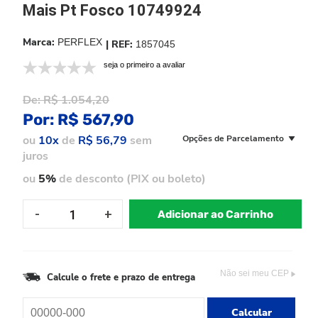
Mais Pt Fosco 10749924
PERFLEX
1857045
seja o primeiro a avaliar
De:
R$ 1.054,20
Por:
R$ 567,90
ou
10x
de
R$ 56,79
sem
Opções de Parcelamento
juros
ou
5%
de desconto (PIX ou boleto)
Adicionar ao Carrinho
Não sei meu CEP
Calcule o frete e prazo de entrega
Calcular