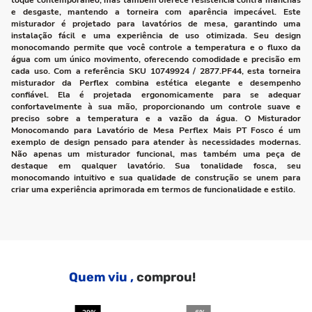
toque contemporâneo, mas também oferece resistência contra manchas
e desgaste, mantendo a torneira com aparência impecável. Este
misturador é projetado para lavatórios de mesa, garantindo uma
instalação fácil e uma experiência de uso otimizada. Seu design
monocomando permite que você controle a temperatura e o fluxo da
água com um único movimento, oferecendo comodidade e precisão em
cada uso. Com a referência SKU 10749924 / 2877.PF44, esta torneira
misturador da Perflex combina estética elegante e desempenho
confiável. Ela é projetada ergonomicamente para se adequar
confortavelmente à sua mão, proporcionando um controle suave e
preciso sobre a temperatura e a vazão da água. O Misturador
Monocomando para Lavatório de Mesa Perflex Mais PT Fosco é um
exemplo de design pensado para atender às necessidades modernas.
Não apenas um misturador funcional, mas também uma peça de
destaque em qualquer lavatório. Sua tonalidade fosca, seu
monocomando intuitivo e sua qualidade de construção se unem para
criar uma experiência aprimorada em termos de funcionalidade e estilo.
Quem viu ,
comprou!