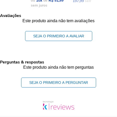
ou
10
x
de
R$ 51,99
197,99
sem juros
1
sem juros
Avaliações
Este produto ainda não tem avaliações
SEJA O PRIMEIRO A AVALIAR
Perguntas & respostas
Este produto ainda não tem perguntas
SEJA O PRIMEIRO A PERGUNTAR