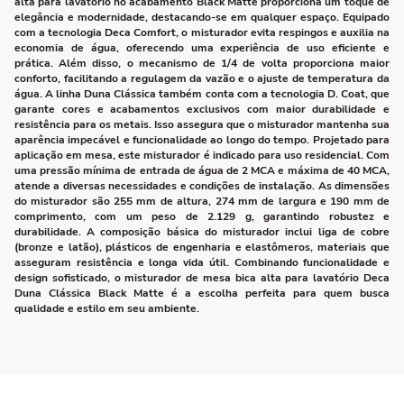
alta para lavatório no acabamento Black Matte proporciona um toque de
elegância e modernidade, destacando-se em qualquer espaço. Equipado
com a tecnologia Deca Comfort, o misturador evita respingos e auxilia na
economia de água, oferecendo uma experiência de uso eficiente e
prática. Além disso, o mecanismo de 1/4 de volta proporciona maior
conforto, facilitando a regulagem da vazão e o ajuste de temperatura da
água. A linha Duna Clássica também conta com a tecnologia D. Coat, que
garante cores e acabamentos exclusivos com maior durabilidade e
resistência para os metais. Isso assegura que o misturador mantenha sua
aparência impecável e funcionalidade ao longo do tempo. Projetado para
aplicação em mesa, este misturador é indicado para uso residencial. Com
uma pressão mínima de entrada de água de 2 MCA e máxima de 40 MCA,
atende a diversas necessidades e condições de instalação. As dimensões
do misturador são 255 mm de altura, 274 mm de largura e 190 mm de
comprimento, com um peso de 2.129 g, garantindo robustez e
durabilidade. A composição básica do misturador inclui liga de cobre
(bronze e latão), plásticos de engenharia e elastômeros, materiais que
asseguram resistência e longa vida útil. Combinando funcionalidade e
design sofisticado, o misturador de mesa bica alta para lavatório Deca
Duna Clássica Black Matte é a escolha perfeita para quem busca
qualidade e estilo em seu ambiente.