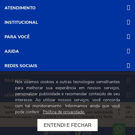
ATENDIMENTO
INSTITUCIONAL
(31) 3611-8221 Site
Segunda a Sexta das 8h às 17h30
Nossas Lojas
PARA VOCÊ
Sábado das 8h às 12h
Promoções
(31) 3611-8200 Loja Física
Programa de
Minha conta
AJUDA
Relacionamento
Segunda a Sexta das 8h às 17h30
Meus pedidos
Mundial (PRM)
Sábado das 8h às 12h
Revistas
Dúvidas
Trabalhe Conosco
REDES SOCIAIS
Frequentes
Pagamento
PAGUE COM
Nós usamos cookies e outras tecnologias semelhantes
Frete e Entrega
para melhorar sua experiência em nossos serviços,
Trocas e
personalizar publicidade e recomendar conteúdo de seu
Devoluções
LOJA SEGURA
interesse. Ao utilizar nossos serviços, você concorda
Política de
Privacidade e
com tal monitoramento. Informamos ainda que você
Todos os direitos reservados à Mundial Acabamentos - As informações não
Segurança
pode conferir
Política de privacidade.
podem ser reproduzidas total ou parcialmente sem autorização prévia. A
Mundial Ferragens LTDA | 19.674.019/0001-41 | Avenida P.H. Rolfs, 215 , Centro
Viçosa, Minas Gerais, 36570-087
ENTENDI E FECHAR