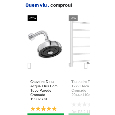
Quem viu ,
comprou!
-29%
-6%
-2
Chuveiro Deca
Toalheiro Térmico
K
Acqua Plus Com
127v Deca You
D
Tubo Parede
Cromado
A
Cromado
2044.c110d.aqc
1
1990.c.std
De: R$ 2.111,37
D