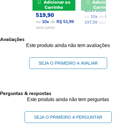
De: R$ 741,17
POR: R$
Adicionar ao
Adicionar ao
POR: R$
Carrinho
Carrinho
1.979,90
1
519,90
ou
10
x
de
R$
o
ou
10
x
de
R$ 51,99
197,99
sem juros
1
sem juros
Avaliações
Este produto ainda não tem avaliações
SEJA O PRIMEIRO A AVALIAR
Perguntas & respostas
Este produto ainda não tem perguntas
SEJA O PRIMEIRO A PERGUNTAR