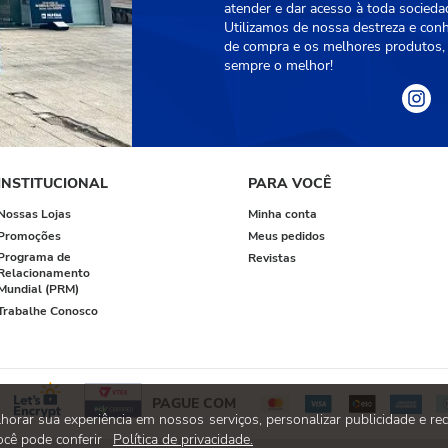
atender e dar acesso à toda socied
Utilizamos de nossa destreza e con
de compra e os melhores produtos, 
sempre o melhor!
INSTITUCIONAL
PARA VOCÊ
Nossas Lojas
Minha conta
Promoções
Meus pedidos
Programa de
Revistas
Relacionamento
Mundial (PRM)
Trabalhe Conosco
PAGUE COM
rar sua experiência em nossos serviços, personalizar publicidade e rec
cê pode conferir
Política de privacidade.