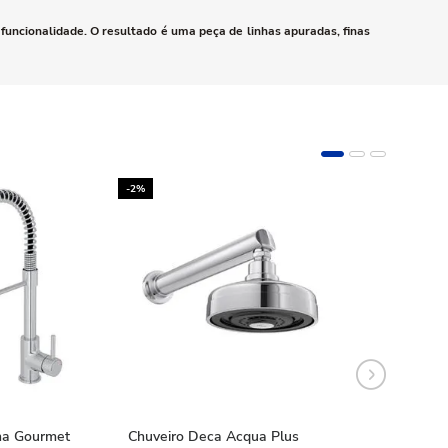
funcionalidade. O resultado é uma peça de linhas apuradas, finas
-2%
-10%
ha Gourmet
Chuveiro Deca Acqua Plus
Chuveiro Deca