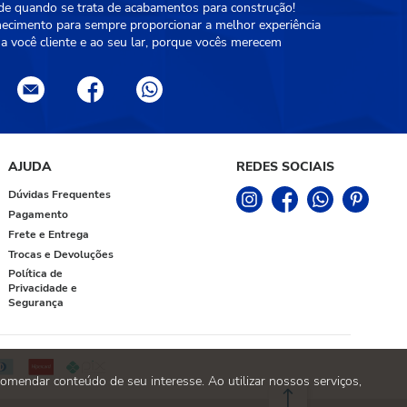
ade quando se trata de acabamentos para construção!
hecimento para sempre proporcionar a melhor experiência
a você cliente e ao seu lar, porque vocês merecem
AJUDA
REDES SOCIAIS
Dúvidas Frequentes
Pagamento
Frete e Entrega
Trocas e Devoluções
Política de
Privacidade e
Segurança
omendar conteúdo de seu interesse. Ao utilizar nossos serviços,