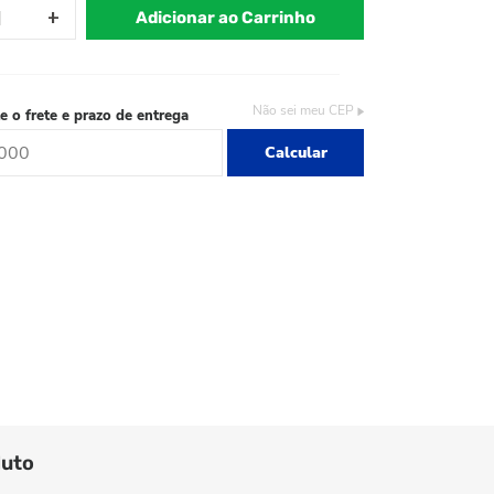
Adicionar ao Carrinho
Não sei meu CEP
e o frete e prazo de entrega
Calcular
duto