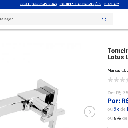
CONHEÇA NOSSAS LOJAS
PARTICIPE DAS PROMOÇÕES
DÚVIDAS?
ATÉ 10X SEM JUROS
ATENDIMENTO PERSONAL
e crédito
Compre pelo whatsapp
iro
Torneira Lavatorio De Parede Celite Lotus Cromada B5003cacrb
Torneir
Lotus 
CEL
De:
R$ 7
Por:
R
ou
9x
de
ou
5%
de 