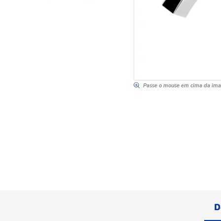
Passe o mouse em cima da im
D