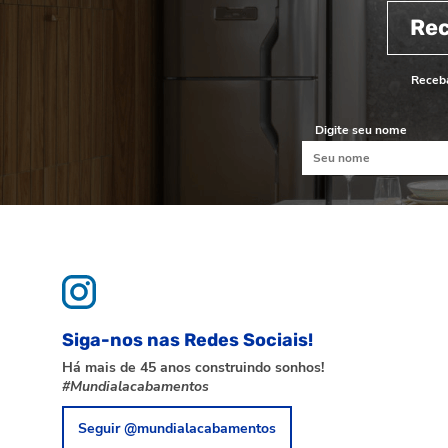
Re
Receba
Digite seu nome
Siga-nos nas Redes Sociais!
Há mais de 45 anos construindo sonhos!
#Mundialacabamentos
Seguir @mundialacabamentos