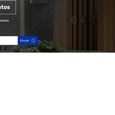
ntos
tetura.
Enviar