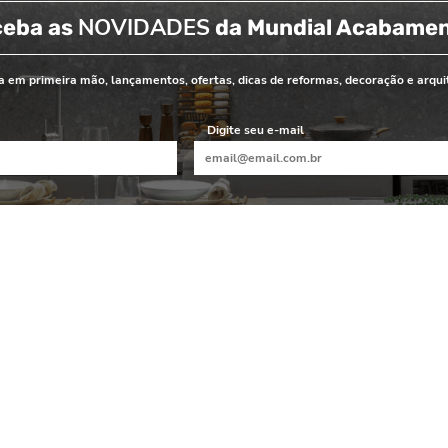
NOVIDADES
ceba as
da Mundial Acabame
 em primeira mão, lançamentos, ofertas, dicas de reformas, decoração e arqui
Digite seu e-mail