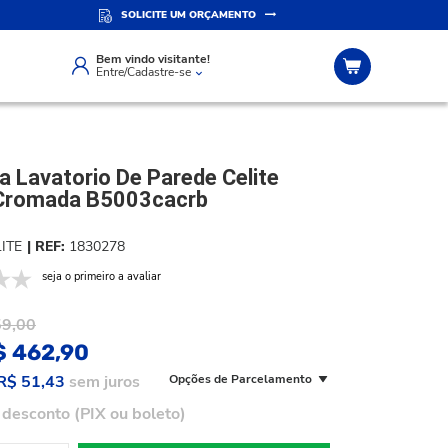
SOLICITE UM ORÇAMENTO
IZADO
ATENDIMENTO PERSONALIZADO
Compre pelo whatsapp
Bem vindo visitante!
Entre/Cadastre-se
a Lavatorio De Parede Celite
Cromada B5003cacrb
ITE
1830278
seja o primeiro a avaliar
59,00
$ 462,90
R$ 51,43
sem juros
Opções de Parcelamento
desconto (PIX ou boleto)