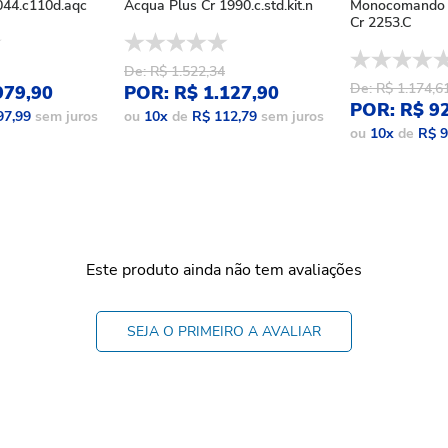
44.c110d.aqc
Acqua Plus Cr 1990.c.std.kit.n
Monocomando 
Cr 2253.C
De: R$ 1.522,34
De: R$ 1.174,6
979,90
POR: R$ 1.127,90
POR: R$ 9
97,99
sem juros
ou
10
x
de
R$ 112,79
sem juros
ou
10
x
de
R$ 9
Este produto ainda não tem avaliações
SEJA O PRIMEIRO A AVALIAR