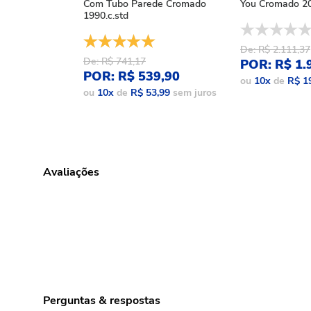
Com Tubo Parede Cromado
You Cromado 20
1990.c.std
De: R$ 2.111,37
De: R$ 741,17
POR: R$ 1.
POR: R$ 539,90
ou
10
x
de
R$ 1
ou
10
x
de
R$ 53,99
sem juros
Avaliações
Perguntas & respostas