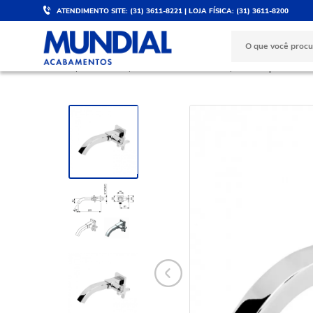
ATENDIMENTO SITE: (31) 3611-8221 | LOJA FÍSICA: (31) 3611-8200
DESCONTO DE 5%
PARCELE 
Válido para PIX e boleto
No cartão d
BANHEIRO
Torneiras e Misturadores
Torneira para Banhe