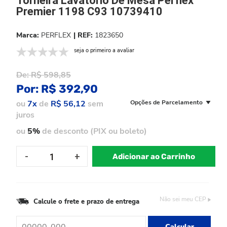
Torneira Lavatorio De Mesa Perflex
Premier 1198 C93 10739410
PERFLEX
1823650
seja o primeiro a avaliar
De:
R$ 598,85
Por:
R$ 392,90
ou
7x
de
R$ 56,12
sem
Opções de Parcelamento
juros
ou
5%
de desconto (PIX ou boleto)
Adicionar ao Carrinho
Não sei meu CEP
Calcule o frete e prazo de entrega
Calcular