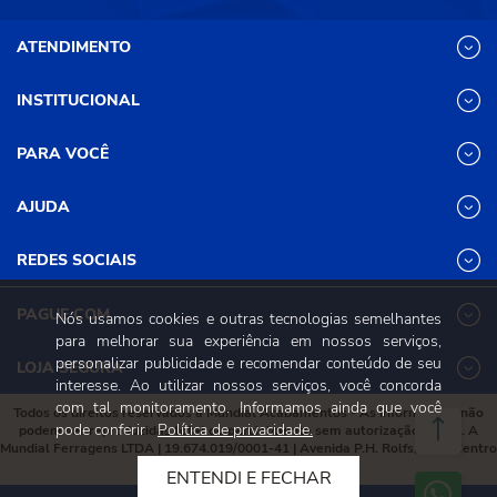
ATENDIMENTO
INSTITUCIONAL
(31) 3611-8221 Site
Segunda a Sexta das 8h às 17h30
Nossas Lojas
PARA VOCÊ
Sábado das 8h às 12h
Promoções
(31) 3611-8200 Loja Física
Programa de
Minha conta
AJUDA
Relacionamento
Segunda a Sexta das 8h às 17h30
Meus pedidos
Mundial (PRM)
Sábado das 8h às 12h
Revistas
Dúvidas
Trabalhe Conosco
REDES SOCIAIS
Frequentes
Pagamento
PAGUE COM
Nós usamos cookies e outras tecnologias semelhantes
Frete e Entrega
para melhorar sua experiência em nossos serviços,
Trocas e
personalizar publicidade e recomendar conteúdo de seu
Devoluções
LOJA SEGURA
interesse. Ao utilizar nossos serviços, você concorda
Política de
Privacidade e
com tal monitoramento. Informamos ainda que você
Todos os direitos reservados à Mundial Acabamentos - As informações não
Segurança
pode conferir
Política de privacidade.
podem ser reproduzidas total ou parcialmente sem autorização prévia. A
Mundial Ferragens LTDA | 19.674.019/0001-41 | Avenida P.H. Rolfs, 215 , Centro
Viçosa, Minas Gerais, 36570-087
ENTENDI E FECHAR