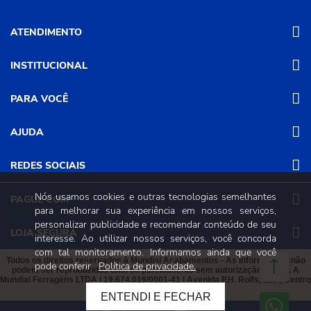
ATENDIMENTO
INSTITUCIONAL
(31) 3611-8221 Site
Segunda a Sexta das 8h às 17h30
Nossas Lojas
PARA VOCÊ
Sábado das 8h às 12h
Promoções
(31) 3611-8200 Loja Física
Programa de
Minha conta
AJUDA
Relacionamento
Segunda a Sexta das 8h às 17h30
Meus pedidos
Sábado das 8h às 12h
Mundial (PRM)
Revistas
Dúvidas
REDES SOCIAIS
Trabalhe Conosco
Frequentes
Pagamento
Nós usamos cookies e outras tecnologias semelhantes
PAGUE COM
Frete e Entrega
para melhorar sua experiência em nossos serviços,
Trocas e
personalizar publicidade e recomendar conteúdo de seu
Devoluções
LOJA SEGURA
interesse. Ao utilizar nossos serviços, você concorda
Política de
com tal monitoramento. Informamos ainda que você
Privacidade e
Todos os direitos reservados à Mundial Acabamentos - As informações não
pode conferir
Política de privacidade.
Segurança
podem ser reproduzidas total ou parcialmente sem autorização prévia. A
Mundial Ferragens LTDA | 19.674.019/0001-41 | Avenida P.H. Rolfs, 215 , Centro
Viçosa, Minas Gerais, 36570-087
ENTENDI E FECHAR