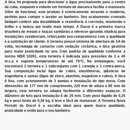
A bica foi projetada para direcionar a água precisamente para o centro
da cuba, enquanto o volante em formato de alavanca facilita o manuseio.
Além de funcional, este produto é esteticamente atraente e moderno,
perfeito para compor o lavabo ou banheiro. Seu acabamento cromado
biníquel confere alta durabilidade e resistência à corrosão, mantendo o
brilho e a beleza por muito mais tempo. A Docol é a primeira marca
brasileira de metais e louças sanitárias a oferecer garantia vitalícia para
instalações residenciais, reforçando seu compromisso com a qualidade
e a satisfação do cliente. A torneira possui sistema de abertura de 1/4 de
volta, tecnologia de cartucho com vedação cerâmica, e bica giratória
para maior praticidade no uso. Com padrão de qualidade conforme a
norma NBR 10281, esta torneira é indicada para pressões de 2 a 40
m.c.a e suporta temperaturas de até 70°C. Na embalagem, você
encontrará 1 torneira e 1 subconjunto com 1 canopla e 1 contra-porca.
Sua composição inclui ligas de cobre, elastômeros, plásticos de
engenharia e zamac (ligas de zinco, alumínio, magnésio e cobre). A bica
é fixa, com acionamento de 3 pontas e instalação do tipo mesa. Com
dimensões de 177 mm de comprimento, 220 mm de altura e 86 mm de
largura, esta torneira se adapta facilmente a diferentes espaços. O
diâmetro do furo para instalação é de 25 mm. Com peso líquido de 0,35
kg e peso bruto de 0,36 kg, é leve e fácil de manusear. A Torneira Nova
Pertutti da Docol é a escolha ideal para quem busca qualidade,
praticidade e estilo para o seu banheiro.