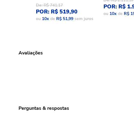
De: R$ 2.111,37
De: R$ 741,17
POR: R$ 1.
POR: R$ 519,90
ou
10
x
de
R$ 1
ou
10
x
de
R$ 51,99
sem juros
Avaliações
Perguntas & respostas