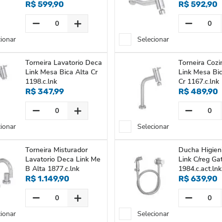
R$ 599,90
R$ 592,90
cionar
Selecionar
Torneira Lavatorio Deca
Torneira Coz
Link Mesa Bica Alta Cr
Link Mesa Bi
1198.c.lnk
Cr 1167.c.lnk
R$ 347,99
R$ 489,90
cionar
Selecionar
Torneira Misturador
Ducha Higien
Lavatorio Deca Link Me
Link C/reg Gat
B Alta 1877.c.lnk
1984.c.act.lnk
R$ 1.149,90
R$ 639,90
cionar
Selecionar