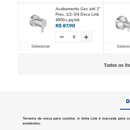
Acabamento Gav. até 1”
Pres. 1/2-3/4 Deca Link
4900.c.pq.lnk
R$ 87,90
Selecionar
Selecio
Todos os it
D
Torneira de mesa para cozinha. A linha Link é marcada pela co
ambientes.