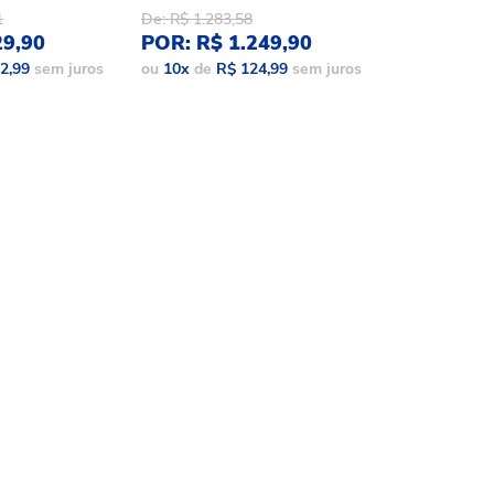
1
De: R$ 1.283,58
De: R$ 1.086,
29,90
POR: R$ 1.249,90
POR: R$ 9
2,99
sem juros
ou
10
x
de
R$ 124,99
sem juros
ou
10
x
de
R$ 