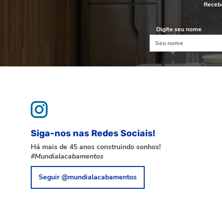
Receba
Digite seu nome
Siga-nos nas Redes Sociais!
Há mais de 45 anos construindo sonhos!
#Mundialacabamentos
Seguir @mundialacabamentos