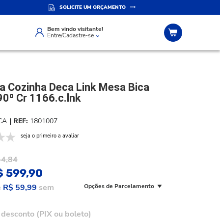
SOLICITE UM ORÇAMENTO
IZADO
ATENDIMENTO PERSONALIZADO
Compre pelo whatsapp
Bem vindo visitante!
Entre/Cadastre-se
ra Cozinha Deca Link Mesa Bica
90º Cr 1166.c.lnk
CA
1801007
seja o primeiro a avaliar
44,84
$ 599,90
e
R$ 59,99
sem
Opções de Parcelamento
desconto (PIX ou boleto)