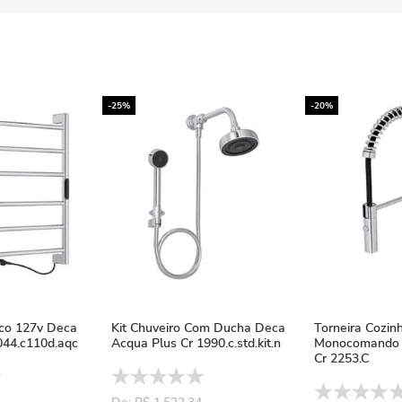
-25%
-20%
ico 127v Deca
Kit Chuveiro Com Ducha Deca
Torneira Cozin
44.c110d.aqc
Acqua Plus Cr 1990.c.std.kit.n
Monocomando 
Cr 2253.C