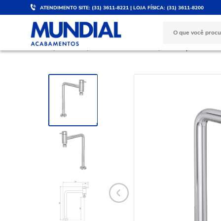
ATENDIMENTO SITE: (31) 3611-8221 | LOJA FÍSICA: (31) 3611-8200
DESCONTO DE 5%
PARCELE 
Válido para PIX e boleto
No cartão d
COZINHA
Torneiras e Misturadores
Torneira para Cozinha