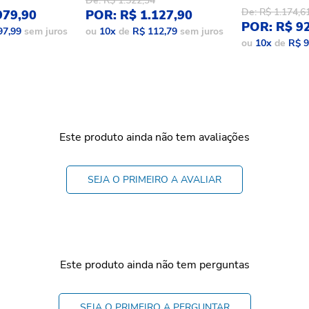
De: R$ 1.522,34
De: R$ 1.174,6
979,90
POR: R$ 1.127,90
POR: R$ 9
97,99
sem juros
ou
10
x
de
R$ 112,79
sem juros
ou
10
x
de
R$ 9
Este produto ainda não tem avaliações
SEJA O PRIMEIRO A AVALIAR
Este produto ainda não tem perguntas
SEJA O PRIMEIRO A PERGUNTAR