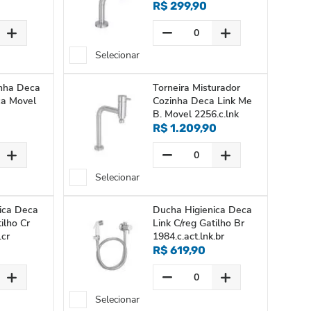
R$ 299,90
Selecionar
inha Deca
Torneira Misturador
ca Movel
Cozinha Deca Link Me
B. Movel 2256.c.lnk
R$ 1.209,90
Selecionar
ica Deca
Ducha Higienica Deca
ilho Cr
Link C/reg Gatilho Br
.cr
1984.c.act.lnk.br
R$ 619,90
Selecionar