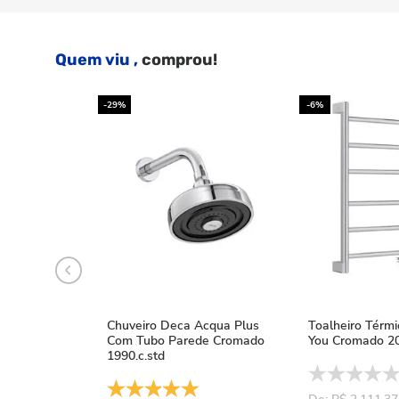
Quem viu ,
comprou!
-29%
-6%
Chuveiro Deca Acqua Plus
Toalheiro Térm
Com Tubo Parede Cromado
You Cromado 20
1990.c.std