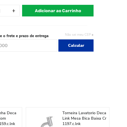
Adicionar ao Carrinho
Não sei meu CEP
e o frete e prazo de entrega
Calcular
inha Deca
Torneira Lavatorio Deca
Com
Link Mesa Bica Baixa Cr
159.c.lnk
1197.c.lnk