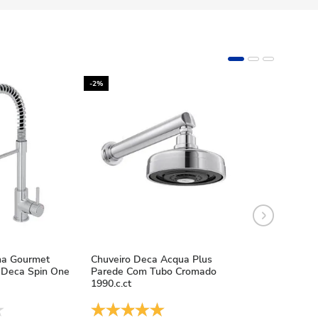
-2%
-10%
ha Gourmet
Chuveiro Deca Acqua Plus
Chuveiro Deca
Deca Spin One
Parede Com Tubo Cromado
Acqua Plus Bl
1990.c.ct
1990.bl.std.mt