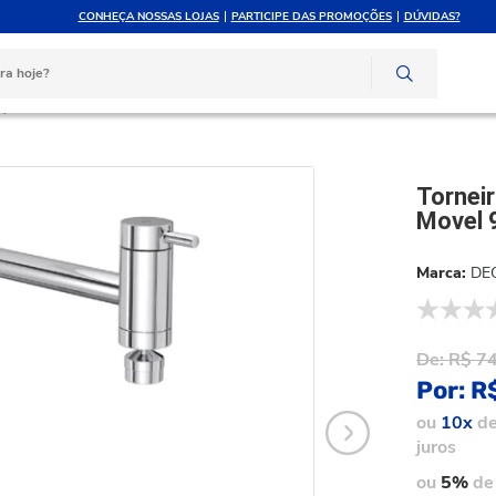
CONHEÇA NOSSAS LOJAS
PARTICIPE DAS PROMOÇÕES
DÚVIDAS?
ATÉ 10X SEM JUROS
ATENDIMENTO PERSONAL
e crédito
Compre pelo whatsapp
Torneira Cozinha Deca Link Mesa Bica Movel 90º Cr 1166.c.lnk
Tornei
Movel 
DE
De:
R$ 7
Por:
R
ou
10x
d
juros
ou
5%
de 