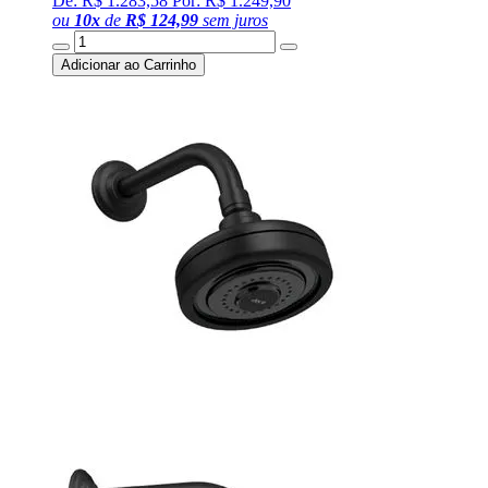
De: R$ 1.283,58
Por: R$ 1.249,90
ou
10
x
de
R$ 124,99
sem juros
Adicionar ao Carrinho