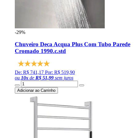
-29%
Chuveiro Deca Acqua Plus Com Tubo Parede
Cromado 1990.c.std
De: R$ 741,17
Por: R$ 519,90
ou
10
x
de
R$ 51,99
sem juros
Adicionar ao Carrinho