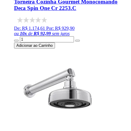
Torneira Cozinha Gourmet Monocomando
Deca Spin One Cr 2253.C
De: R$ 1.174,61
Por: R$ 929,90
ou
10
x
de
R$ 92,99
sem juros
Adicionar ao Carrinho