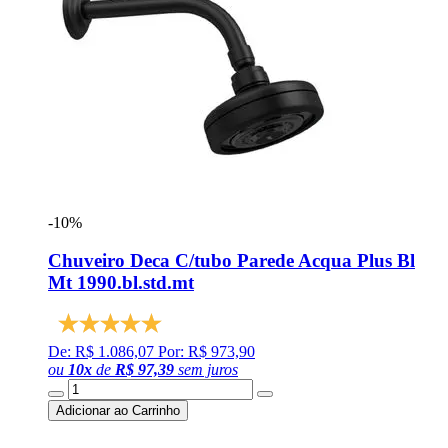
-10%
Chuveiro Deca C/tubo Parede Acqua Plus Bl
Mt 1990.bl.std.mt
De: R$ 1.086,07
Por: R$ 973,90
ou
10
x
de
R$ 97,39
sem juros
Adicionar ao Carrinho