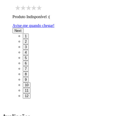
Produto Indisponível :(
Avise-me quando chegar!
Next
1
2
3
4
5
6
7
8
9
10
11
12