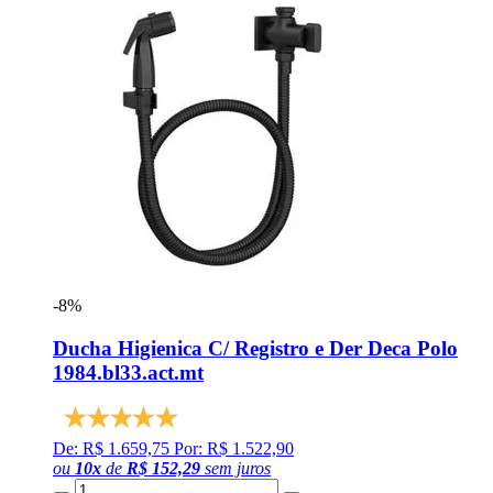
-8%
Ducha Higienica C/ Registro e Der Deca Polo
1984.bl33.act.mt
De: R$ 1.659,75
Por: R$ 1.522,90
ou
10
x
de
R$ 152,29
sem juros