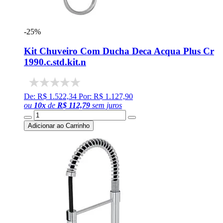
-25%
Kit Chuveiro Com Ducha Deca Acqua Plus Cr
1990.c.std.kit.n
De: R$ 1.522,34
Por: R$ 1.127,90
ou
10
x
de
R$ 112,79
sem juros
Adicionar ao Carrinho