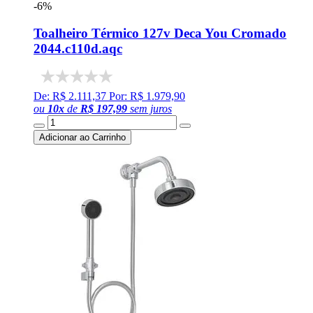
-6%
Toalheiro Térmico 127v Deca You Cromado
2044.c110d.aqc
De: R$ 2.111,37
Por: R$ 1.979,90
ou
10
x
de
R$ 197,99
sem juros
Adicionar ao Carrinho