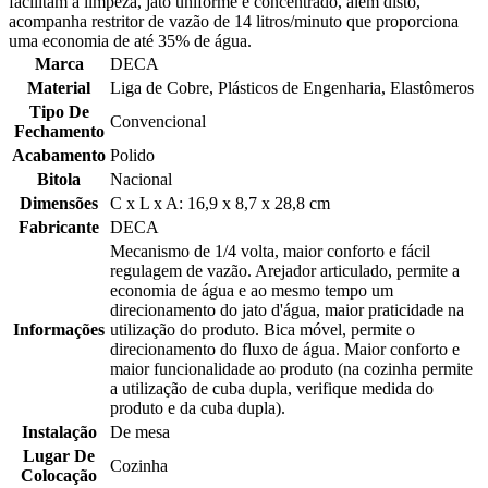
facilitam a limpeza, jato uniforme e concentrado, além disto,
acompanha restritor de vazão de 14 litros/minuto que proporciona
uma economia de até 35% de água.
Marca
DECA
Material
Liga de Cobre, Plásticos de Engenharia, Elastômeros
Tipo De
Convencional
Fechamento
Acabamento
Polido
Bitola
Nacional
Dimensões
C x L x A: 16,9 x 8,7 x 28,8 cm
Fabricante
DECA
Mecanismo de 1/4 volta, maior conforto e fácil
regulagem de vazão. Arejador articulado, permite a
economia de água e ao mesmo tempo um
direcionamento do jato d'água, maior praticidade na
Informações
utilização do produto. Bica móvel, permite o
direcionamento do fluxo de água. Maior conforto e
maior funcionalidade ao produto (na cozinha permite
a utilização de cuba dupla, verifique medida do
produto e da cuba dupla).
Instalação
De mesa
Lugar De
Cozinha
Colocação