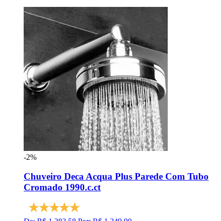
-2%
Chuveiro Deca Acqua Plus Parede Com Tubo
Cromado 1990.c.ct