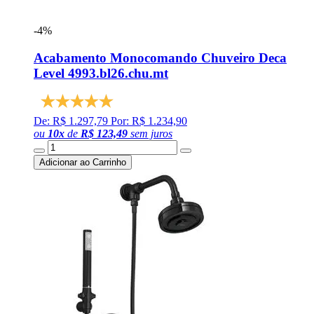
-4%
Acabamento Monocomando Chuveiro Deca
Level 4993.bl26.chu.mt
De: R$ 1.297,79
Por: R$ 1.234,90
ou
10
x
de
R$ 123,49
sem juros
Adicionar ao Carrinho