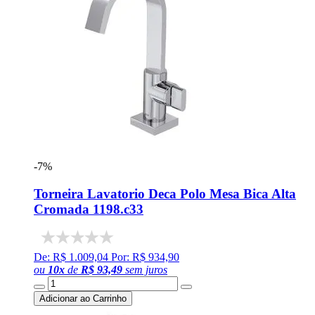
-7%
Torneira Lavatorio Deca Polo Mesa Bica Alta
Cromada 1198.c33
De: R$ 1.009,04
Por: R$ 934,90
ou
10
x
de
R$ 93,49
sem juros
Adicionar ao Carrinho