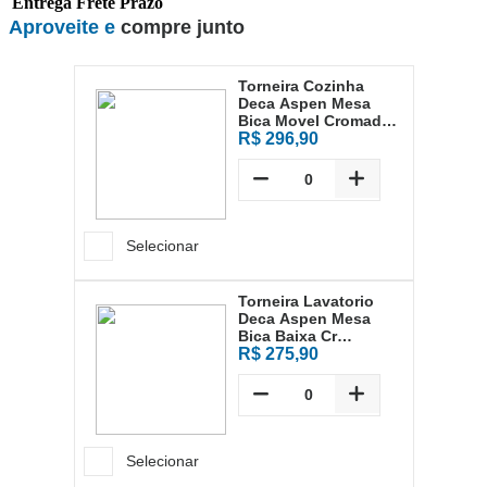
Entrega
Frete
Prazo
Aproveite e
compre junto
Torneira Cozinha
Deca Aspen Mesa
Bica Movel Cromada
1167.c35
R$ 296,90
Selecionar
Torneira Lavatorio
Deca Aspen Mesa
Bica Baixa Cr
1198.c35
R$ 275,90
Selecionar