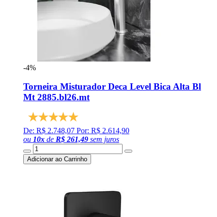
-4%
Torneira Misturador Deca Level Bica Alta Bl
Mt 2885.bl26.mt
De: R$ 2.748,07
Por: R$ 2.614,90
ou
10
x
de
R$ 261,49
sem juros
Adicionar ao Carrinho