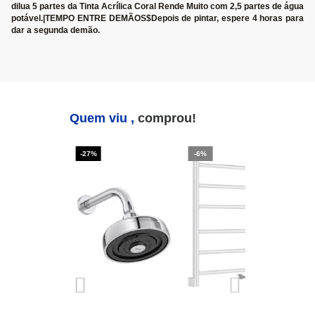
dilua 5 partes da Tinta Acrílica Coral Rende Muito com 2,5 partes de água
potável.|TEMPO ENTRE DEMÃOS$Depois de pintar, espere 4 horas para
dar a segunda demão.
Quem viu ,
comprou!
-27%
-6%
-2