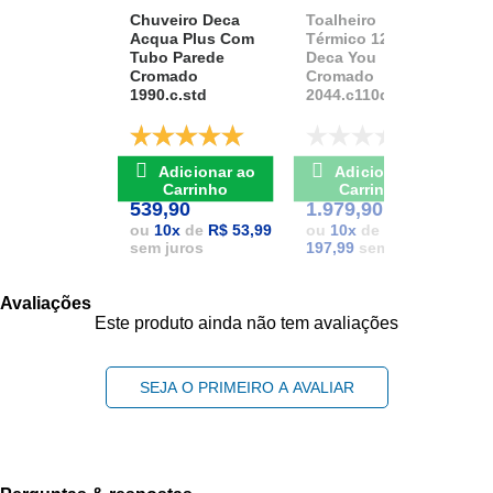
Chuveiro Deca
Toalheiro
K
Acqua Plus Com
Térmico 127v
D
Tubo Parede
Deca You
A
Cromado
Cromado
1
1990.c.std
2044.c110d.aqc
D
De: R$ 741,17
De: R$ 2.111,37
Adicionar ao
Adicionar ao
POR: R$
POR: R$
1
Carrinho
Carrinho
539,90
1.979,90
1
ou
10
x
de
R$ 53,99
ou
10
x
de
R$
sem juros
197,99
sem juros
Avaliações
Este produto ainda não tem avaliações
SEJA O PRIMEIRO A AVALIAR