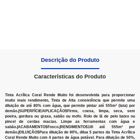
Descrição do Produto
Características do Produto
Tinta Acrílica Coral Rende Muito foi desenvolvida para proporcionar
muito mais rendimento, Tinta de Alta consistência que permite uma
diluição de até 80% com água, que permite pintar até 555m² (lata) por
demão.|SUPERFÍCIE/APLICAÇÃO$Firme, coesa, limpa, seca, sem
poeira, gordura ou graxa, sabão ou mofo. Rolo de lã de pelo baixo ou
pincel de cerdas macias. Limpe as ferramentas com água e
sabão.|ACABAMENTO$Fosco.|RENDIMENTO$18l até 555m² por
demão.|DILUIÇÃO$Para diluição de 80%, dilua 5 partes da Tinta Acrílica
Coral Rende Muito com 4 partes de água potável. Para diluição de 50%,