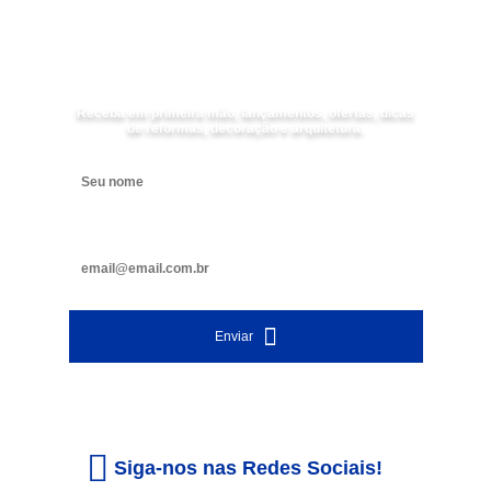
Receba as
NOVIDADES
da
Mundial Acabamentos
Receba em primeira mão, lançamentos, ofertas, dicas
de reformas, decoração e arquitetura.
Digite seu nome
Digite seu e-mail
Enviar
Siga-nos nas Redes Sociais!