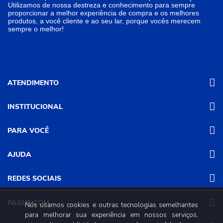
Utilizamos de nossa destreza e conhecimento para sempre
proporcionar a melhor experiência de compra e os melhores
produtos, a você cliente e ao seu lar, porque vocês merecem
sempre o melhor!
ATENDIMENTO
INSTITUCIONAL
(31) 3611-8221 Site
Segunda a Sexta das 8h às 17h30
Nossas Lojas
PARA VOCÊ
Sábado das 8h às 12h
Promoções
(31) 3611-8200 Loja Física
Programa de
Minha conta
AJUDA
Relacionamento
Segunda a Sexta das 8h às 17h30
Meus pedidos
Mundial (PRM)
Sábado das 8h às 12h
Revistas
Dúvidas
Trabalhe Conosco
REDES SOCIAIS
Frequentes
Pagamento
PAGUE COM
Nós usamos cookies e outras tecnologias semelhantes
Frete e Entrega
para melhorar sua experiência em nossos serviços,
Trocas e