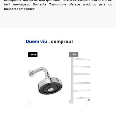
acompanha válvula de alta qualidade, possui excelente vedação e é de
fácil montagem. Somente Tramontina oferece produtos para os
melhores ambientes!
Quem viu ,
comprou!
-29%
-6%
-2