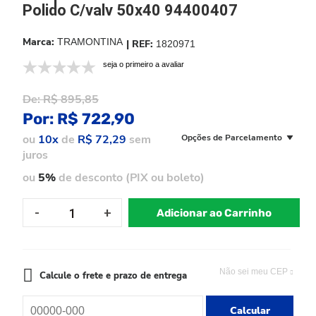
Polido C/valv 50x40 94400407
TRAMONTINA
1820971
seja o primeiro a avaliar
De:
R$ 895,85
Por:
R$ 722,90
ou
10x
de
R$ 72,29
sem
Opções de Parcelamento
juros
ou
5%
de desconto (PIX ou boleto)
Adicionar ao Carrinho
Não sei meu CEP
Calcule o frete e prazo de entrega
Calcular