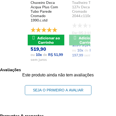
Chuveiro Deca
Toalheiro Térmico
K
Acqua Plus Com
127v Deca You
D
Tubo Parede
Cromado
A
Cromado
2044.c110d.aqc
1
1990.c.std
De: R$ 2.111,37
D
De: R$ 741,17
POR: R$
Adicionar ao
Adicionar ao
POR: R$
Carrinho
Carrinho
1.979,90
1
519,90
ou
10
x
de
R$
o
ou
10
x
de
R$ 51,99
197,99
sem juros
1
sem juros
Avaliações
Este produto ainda não tem avaliações
SEJA O PRIMEIRO A AVALIAR