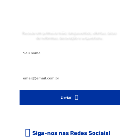
NOVIDADES
Receba as
da Mundial Acabamentos
Receba em primeira mão, lançamentos, ofertas, dicas
de reformas, decoração e arquitetura.
Digite seu nome
Digite seu e-mail
Enviar
Siga-nos nas Redes Sociais!