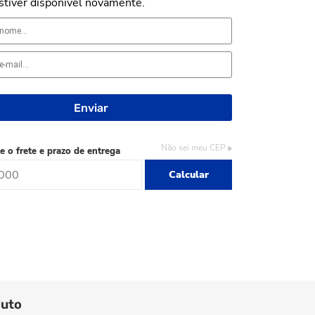
stiver disponível novamente.
Não sei meu CEP
e o frete e prazo de entrega
Calcular
duto