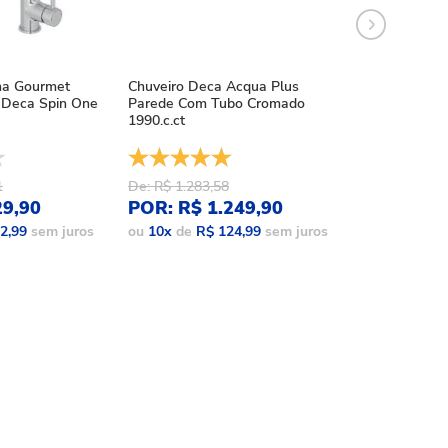
ha Gourmet
Chuveiro Deca Acqua Plus
Chuveiro Deca
Deca Spin One
Parede Com Tubo Cromado
Acqua Plus Bl
1990.c.ct
1990.bl.std.mt
1
De: R$ 1.283,58
De: R$ 1.086,
29,90
POR: R$ 1.249,90
POR: R$ 9
2,99
sem juros
ou
10
x
de
R$ 124,99
sem juros
ou
10
x
de
R$ 