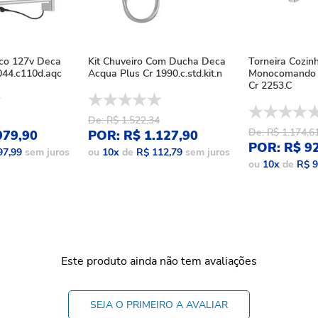
ico 127v Deca
Kit Chuveiro Com Ducha Deca
Torneira Cozin
44.c110d.aqc
Acqua Plus Cr 1990.c.std.kit.n
Monocomando 
Cr 2253.C
De: R$ 1.522,34
De: R$ 1.174,6
979,90
POR: R$ 1.127,90
POR: R$ 9
97,99
sem juros
ou
10
x
de
R$ 112,79
sem juros
ou
10
x
de
R$ 9
Este produto ainda não tem avaliações
SEJA O PRIMEIRO A AVALIAR