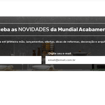
NOVIDADES
ceba as
da Mundial Acabame
 em primeira mão, lançamentos, ofertas, dicas de reformas, decoração e arqui
Digite seu e-mail