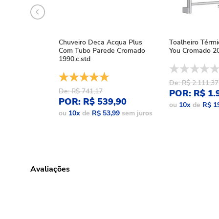
Chuveiro Deca Acqua Plus
Toalheiro Térm
Com Tubo Parede Cromado
You Cromado 20
1990.c.std
De: R$ 2.111,37
De: R$ 741,17
POR: R$ 1.
POR: R$ 539,90
ou
10
x
de
R$ 1
ou
10
x
de
R$ 53,99
sem juros
Avaliações