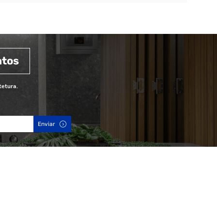
ntos
tetura.
Enviar