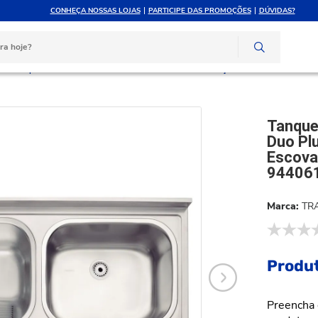
CONHEÇA NOSSAS LOJAS
PARTICIPE DAS PROMOÇÕES
DÚVIDAS?
ATÉ 10X SEM JUROS
ATENDIMENTO PERSONAL
e crédito
Compre pelo whatsapp
lo de Apoio Tramontina Hera Duo Plus 2C 34 + 37 L em Aço Inox Escovado 120x5
Tanque
Duo Pl
Escova
94406
TR
Produt
Preencha 