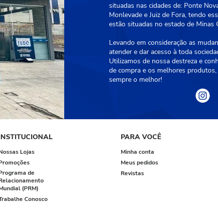
situadas nas cidades de: Ponte Nova
Monlevade e Juiz de Fora, tendo essa
estão situadas no estado de Minas G
Levando em consideração as mudanç
atender e dar acesso à toda socied
Utilizamos de nossa destreza e con
de compra e os melhores produtos, 
sempre o melhor!
INSTITUCIONAL
PARA VOCÊ
Nossas Lojas
Minha conta
Promoções
Meus pedidos
Programa de
Revistas
Relacionamento
Mundial (PRM)
Trabalhe Conosco