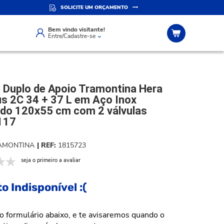
SOLICITE UM ORÇAMENTO
IZADO
ATENDIMENTO PERSONALIZADO
Compre pelo whatsapp
Bem vindo visitante!
Entre/Cadastre-se
5 cm com 2 válvulas 94406117
 Duplo de Apoio Tramontina Hera
us 2C 34 + 37 L em Aço Inox
do 120x55 cm com 2 válvulas
117
AMONTINA
1815723
seja o primeiro a avaliar
o Indisponível :(
o formulário abaixo, e te avisaremos quando o