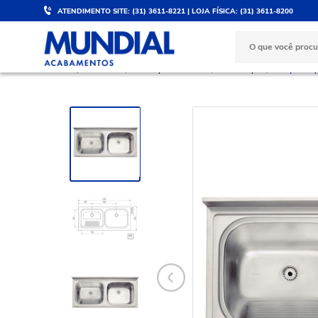
ATENDIMENTO SITE: (31) 3611-8221 | LOJA FÍSICA: (31) 3611-8200
DESCONTO DE 5%
PARCELE 
Válido para PIX e boleto
No cartão d
COZINHA
Cubas para Cozinha
Cuba Dupla
Tanque Dup