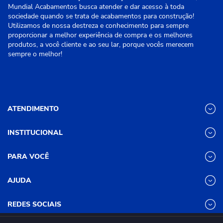
Mundial Acabamentos busca atender e dar acesso à toda
sociedade quando se trata de acabamentos para construção!
Utilizamos de nossa destreza e conhecimento para sempre
proporcionar a melhor experiência de compra e os melhores
produtos, a você cliente e ao seu lar, porque vocês merecem
sempre o melhor!
ATENDIMENTO
INSTITUCIONAL
(31) 3611-8221 Site
Segunda a Sexta das 8h às 17h30
Nossas Lojas
PARA VOCÊ
Sábado das 8h às 12h
Promoções
(31) 3611-8200 Loja Física
Programa de
Minha conta
AJUDA
Relacionamento
Segunda a Sexta das 8h às 17h30
Meus pedidos
Mundial (PRM)
Sábado das 8h às 12h
Revistas
Dúvidas
Trabalhe Conosco
REDES SOCIAIS
Frequentes
Pagamento