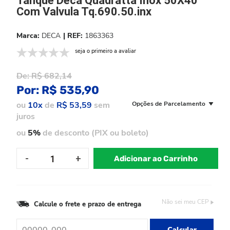
Tanque Deca Quadratta Inox 50X40
Com Valvula Tq.690.50.inx
DECA
1863363
seja o primeiro a avaliar
De:
R$ 682,14
Por:
R$ 535,90
ou
10x
de
R$ 53,59
sem
Opções de Parcelamento
juros
ou
5%
de desconto (PIX ou boleto)
Adicionar ao Carrinho
Não sei meu CEP
Calcule o frete e prazo de entrega
Calcular