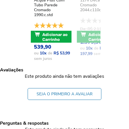
Acqua Plus Com
127v Deca You
D
Tubo Parede
Cromado
A
Cromado
2044.c110d.aqc
1
1990.c.std
De: R$ 2.111,37
D
De: R$ 741,17
POR: R$
Adicionar ao
Adicionar ao
POR: R$
Carrinho
Carrinho
1.979,90
1
539,90
ou
10
x
de
R$
o
ou
10
x
de
R$ 53,99
197,99
sem juros
1
sem juros
Avaliações
Este produto ainda não tem avaliações
SEJA O PRIMEIRO A AVALIAR
Perguntas & respostas