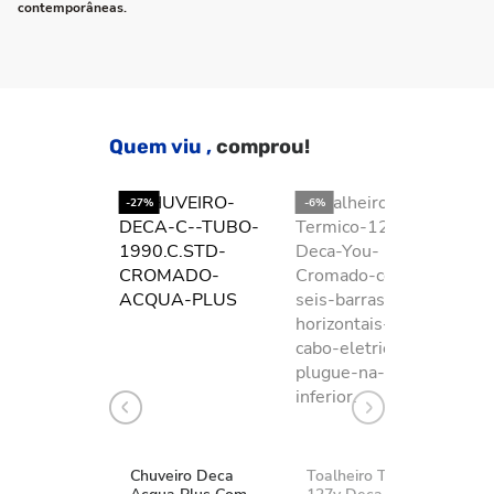
contemporâneas.
Quem viu ,
comprou!
-27%
-6%
-2
Chuveiro Deca
Toalheiro Térmico
K