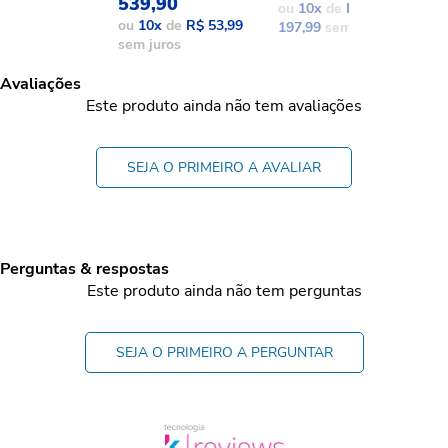
539,90
ou
10
x
de
R$
o
ou
10
x
de
R$ 53,99
197,99
sem juros
1
sem juros
Avaliações
Este produto ainda não tem avaliações
SEJA O PRIMEIRO A AVALIAR
Perguntas & respostas
Este produto ainda não tem perguntas
SEJA O PRIMEIRO A PERGUNTAR