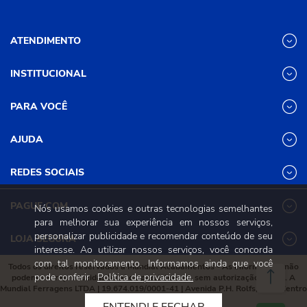
ATENDIMENTO
INSTITUCIONAL
(31) 3611-8221 Site
Segunda a Sexta das 8h às 17h30
Nossas Lojas
PARA VOCÊ
Sábado das 8h às 12h
Promoções
(31) 3611-8200 Loja Física
Programa de
Minha conta
AJUDA
Relacionamento
Segunda a Sexta das 8h às 17h30
Meus pedidos
Mundial (PRM)
Sábado das 8h às 12h
Revistas
Dúvidas
Trabalhe Conosco
REDES SOCIAIS
Frequentes
Pagamento
PAGUE COM
Nós usamos cookies e outras tecnologias semelhantes
Frete e Entrega
para melhorar sua experiência em nossos serviços,
Trocas e
personalizar publicidade e recomendar conteúdo de seu
Devoluções
LOJA SEGURA
interesse. Ao utilizar nossos serviços, você concorda
Política de
Privacidade e
com tal monitoramento. Informamos ainda que você
Todos os direitos reservados à Mundial Acabamentos - As informações não
Segurança
pode conferir
Política de privacidade.
podem ser reproduzidas total ou parcialmente sem autorização prévia. A
Mundial Ferragens LTDA | 19.674.019/0001-41 | Avenida P.H. Rolfs, 215 , Centro
Viçosa, Minas Gerais, 36570-087
ENTENDI E FECHAR