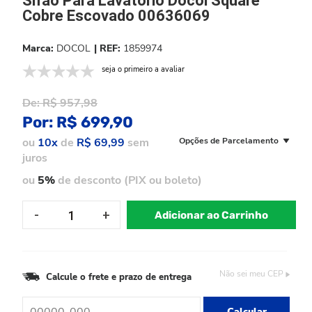
Sifão Para Lavatorio Docol Square
Cobre Escovado 00636069
DOCOL
1859974
seja o primeiro a avaliar
De:
R$ 957,98
Por:
R$ 699,90
ou
10x
de
R$ 69,99
sem
Opções de Parcelamento
juros
ou
5%
de desconto (PIX ou boleto)
Adicionar ao Carrinho
Não sei meu CEP
Calcule o frete e prazo de entrega
Calcular