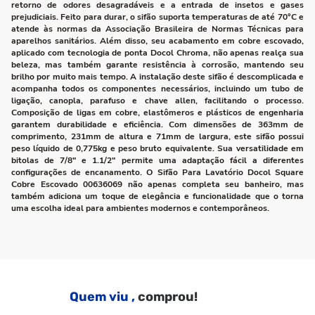
retorno de odores desagradáveis e a entrada de insetos e gases
prejudiciais. Feito para durar, o sifão suporta temperaturas de até 70°C e
atende às normas da Associação Brasileira de Normas Técnicas para
aparelhos sanitários. Além disso, seu acabamento em cobre escovado,
aplicado com tecnologia de ponta Docol Chroma, não apenas realça sua
beleza, mas também garante resistência à corrosão, mantendo seu
brilho por muito mais tempo. A instalação deste sifão é descomplicada e
acompanha todos os componentes necessários, incluindo um tubo de
ligação, canopla, parafuso e chave allen, facilitando o processo.
Composição de ligas em cobre, elastômeros e plásticos de engenharia
garantem durabilidade e eficiência. Com dimensões de 363mm de
comprimento, 231mm de altura e 71mm de largura, este sifão possui
peso líquido de 0,775kg e peso bruto equivalente. Sua versatilidade em
bitolas de 7/8" e 1.1/2" permite uma adaptação fácil a diferentes
configurações de encanamento. O Sifão Para Lavatório Docol Square
Cobre Escovado 00636069 não apenas completa seu banheiro, mas
também adiciona um toque de elegância e funcionalidade que o torna
uma escolha ideal para ambientes modernos e contemporâneos.
Quem viu ,
comprou!