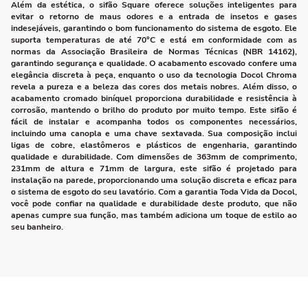
Além da estética, o sifão Square oferece soluções inteligentes para
evitar o retorno de maus odores e a entrada de insetos e gases
indesejáveis, garantindo o bom funcionamento do sistema de esgoto. Ele
suporta temperaturas de até 70°C e está em conformidade com as
normas da Associação Brasileira de Normas Técnicas (NBR 14162),
garantindo segurança e qualidade. O acabamento escovado confere uma
elegância discreta à peça, enquanto o uso da tecnologia Docol Chroma
revela a pureza e a beleza das cores dos metais nobres. Além disso, o
acabamento cromado biníquel proporciona durabilidade e resistência à
corrosão, mantendo o brilho do produto por muito tempo. Este sifão é
fácil de instalar e acompanha todos os componentes necessários,
incluindo uma canopla e uma chave sextavada. Sua composição inclui
ligas de cobre, elastômeros e plásticos de engenharia, garantindo
qualidade e durabilidade. Com dimensões de 363mm de comprimento,
231mm de altura e 71mm de largura, este sifão é projetado para
instalação na parede, proporcionando uma solução discreta e eficaz para
o sistema de esgoto do seu lavatório. Com a garantia Toda Vida da Docol,
você pode confiar na qualidade e durabilidade deste produto, que não
apenas cumpre sua função, mas também adiciona um toque de estilo ao
seu banheiro.