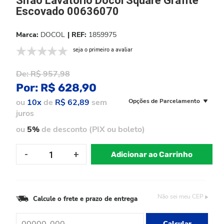
Sifão Lavatorio Docol Square Grafite
Escovado 00636070
DOCOL
1859975
seja o primeiro a avaliar
De:
R$ 957,98
Por:
R$ 628,90
ou
10x
de
R$ 62,89
sem
Opções de Parcelamento
juros
ou
5%
de desconto (PIX ou boleto)
Adicionar ao Carrinho
Não sei meu CEP
Calcule o frete e prazo de entrega
Calcular