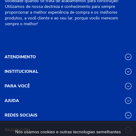
sociedade quando se trata de acabamentos para construção!
Utilizamos de nossa destreza e conhecimento para sempre
proporcionar a melhor experiência de compra e os melhores
produtos, a você cliente e ao seu lar, porque vocês merecem
sempre o melhor!
ATENDIMENTO
INSTITUCIONAL
(31) 3611-8221 Site
Segunda a Sexta das 8h às 17h30
Nossas Lojas
PARA VOCÊ
Sábado das 8h às 12h
Promoções
(31) 3611-8200 Loja Física
Programa de
Minha conta
AJUDA
Relacionamento
Segunda a Sexta das 8h às 17h30
Meus pedidos
Mundial (PRM)
Sábado das 8h às 12h
Revistas
Dúvidas
Trabalhe Conosco
REDES SOCIAIS
Frequentes
Pagamento
PAGUE COM
Nós usamos cookies e outras tecnologias semelhantes
Frete e Entrega