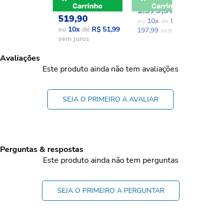
POR: R$
Carrinho
Carrinho
1.979,90
1
519,90
ou
10
x
de
R$
o
ou
10
x
de
R$ 51,99
197,99
sem juros
1
sem juros
Avaliações
Este produto ainda não tem avaliações
SEJA O PRIMEIRO A AVALIAR
Perguntas & respostas
Este produto ainda não tem perguntas
SEJA O PRIMEIRO A PERGUNTAR