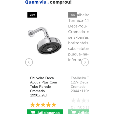
Quem viu ,
comprou!
-29%
-6%
-2
Chuveiro Deca
Toalheiro Térmico
K
Acqua Plus Com
127v Deca You
D
Tubo Parede
Cromado
A
Cromado
2044.c110d.aqc
1
1990.c.std
De: R$ 2.111,37
D
De: R$ 741,17
POR: R$
Adicionar ao
Adicionar ao