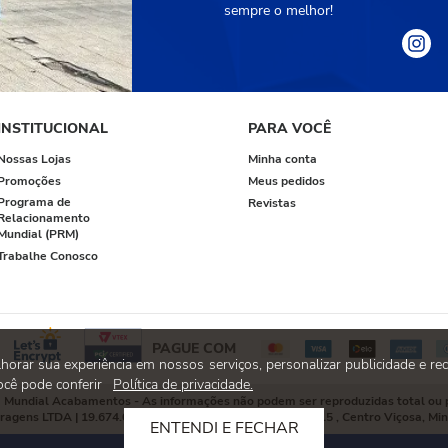
sempre o melhor!
INSTITUCIONAL
PARA VOCÊ
Nossas Lojas
Minha conta
Promoções
Meus pedidos
Programa de
Revistas
Relacionamento
Mundial (PRM)
Trabalhe Conosco
PAGUE COM
rar sua experiência em nossos serviços, personalizar publicidade e rec
cê pode conferir
Política de privacidade.
 à Mundial Acabamentos - As informações não podem ser reproduzidas total ou
rragens LTDA | 19.674.019/0001-41 | Avenida P.H. Rolfs, 215 , Centro Viçosa, Mi
ENTENDI E FECHAR