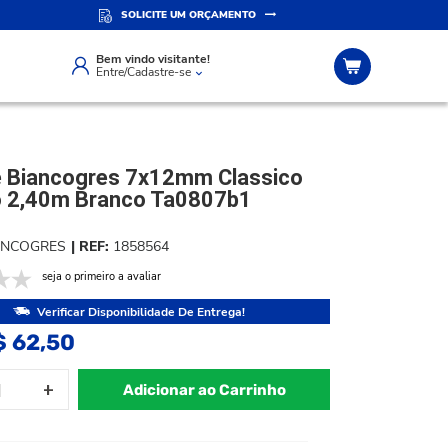
SOLICITE UM ORÇAMENTO
IZADO
ATENDIMENTO PERSONALIZADO
Compre pelo whatsapp
Bem vindo visitante!
Entre/Cadastre-se
 Biancogres 7x12mm Classico
o 2,40m Branco Ta0807b1
ANCOGRES
1858564
seja o primeiro a avaliar
Verificar Disponibilidade De Entrega!
$ 62,50
Adicionar ao Carrinho