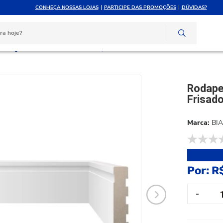
CONHEÇA NOSSAS LOJAS
PARTICIPE DAS PROMOÇÕES
DÚVIDAS?
ATÉ 10X SEM JUROS
ATENDIMENTO PERSONAL
e crédito
Compre pelo whatsapp
iancogres 7x12mm Classico Frisado 2,40m Branco Ta0807b1
Rodape
Frisad
BI
Por:
R