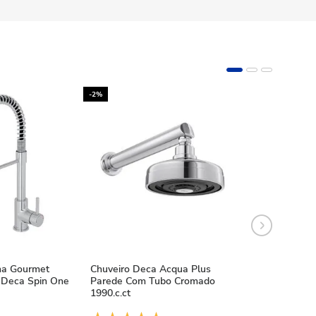
-2%
-10%
ha Gourmet
Chuveiro Deca Acqua Plus
Chuveiro Deca
Deca Spin One
Parede Com Tubo Cromado
Acqua Plus Bl
1990.c.ct
1990.bl.std.mt