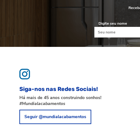
Receba
Digite seu nome
Siga-nos nas Redes Sociais!
Há mais de 45 anos construindo sonhos!
#Mundialacabamentos
Seguir @mundialacabamentos