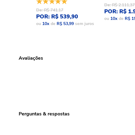
De: R$ 2.111,37
De: R$ 741,17
POR: R$ 1.
POR: R$ 539,90
ou
10
x
de
R$ 1
ou
10
x
de
R$ 53,99
sem juros
Avaliações
Perguntas & respostas