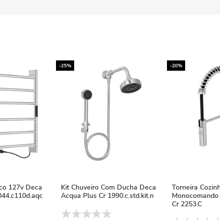
-25%
-20%
ico 127v Deca
Kit Chuveiro Com Ducha Deca
Torneira Cozin
44.c110d.aqc
Acqua Plus Cr 1990.c.std.kit.n
Monocomando 
Cr 2253.C