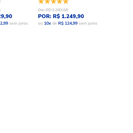
1
De: R$ 1.283,58
De: R$ 1.086,
29,90
POR: R$ 1.249,90
POR: R$ 9
2,99
sem juros
ou
10
x
de
R$ 124,99
sem juros
ou
10
x
de
R$ 