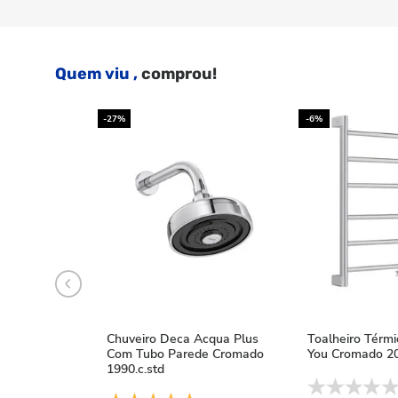
Quem viu ,
comprou!
-27%
-6%
Chuveiro Deca Acqua Plus
Toalheiro Térm
Com Tubo Parede Cromado
You Cromado 20
1990.c.std