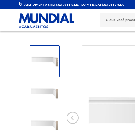
ATENDIMENTO SITE: (31) 3611-8221 | LOJA FÍSICA: (31) 3611-8200
DESCONTO DE 5%
PARCELE 
Válido para PIX e boleto
No cartão d
PORCELANATOS E REVESTIMENTOS
Rodapés
Rodape B