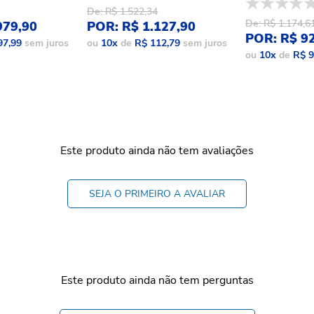
De: R$ 1.522,34
De: R$ 1.174,6
979,90
POR: R$ 1.127,90
POR: R$ 9
97,99
sem juros
ou
10
x
de
R$ 112,79
sem juros
ou
10
x
de
R$ 9
Este produto ainda não tem avaliações
SEJA O PRIMEIRO A AVALIAR
Este produto ainda não tem perguntas